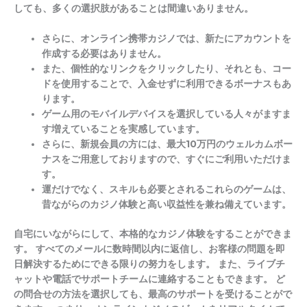
しても、多くの選択肢があることは間違いありません。
さらに、オンライン携帯カジノでは、新たにアカウントを
作成する必要はありません。
また、個性的なリンクをクリックしたり、それとも、コー
ドを使用することで、入金せずに利用できるボーナスもあ
ります。
ゲーム用のモバイルデバイスを選択している人々がますま
す増えていることを実感しています。
さらに、新規会員の方には、最大10万円のウェルカムボー
ナスをご用意しておりますので、すぐにご利用いただけま
す。
運だけでなく、スキルも必要とされるこれらのゲームは、
昔ながらのカジノ体験と高い収益性を兼ね備えています。
自宅にいながらにして、本格的なカジノ体験をすることができま
す。 すべてのメールに数時間以内に返信し、お客様の問題を即
日解決するためにできる限りの努力をします。 また、ライブチ
ャットや電話でサポートチームに連絡することもできます。 ど
の問合せの方法を選択しても、最高のサポートを受けることがで