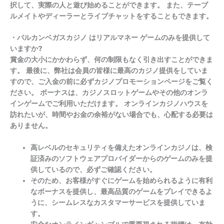
択して、実際の人と遊び始めることができます。 また、テーブ
ルメイトやディーラーとライブチャットをすることもできます。
・バルカンベガスカジノ はリアルマネー ゲームのみを提供して
いますか?
賞金の大小にかかわらず、何の制限もなく引き出すことができま
す。 最後に、弊社は会員の皆様に最高のカジノ提供をしていま
すので、ご入金の前に必ずカジノプロモーションページをご覧く
ださい。 ボーナスは、カジノスロットゲームやその他のオンラ
インゲームでご利用いただけます。 オンラインカジノハウスを
訪れたいが、時間やお金の余裕がない場合でも、心配する必要は
ありません。
高レベルのセキュリティを備えたオンラインカジノは、検
証済みのソフトウェアプロバイダーからのゲームのみを提
供しているので、必ずご確認ください。
そのため、お客様がすぐにゲームを始められるように有利
なボーナスを提供し、最高品質のゲームをプレイできるよ
うに、シームレスなカスタマーサービスを提供していま
す。