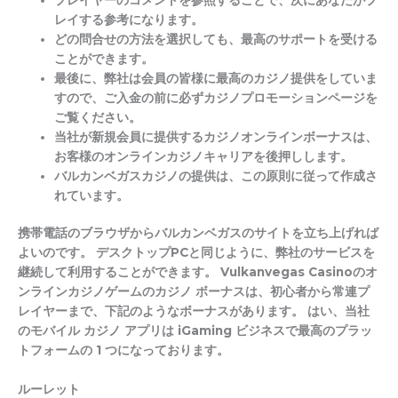
レイする参考になります。
どの問合せの方法を選択しても、最高のサポートを受ける
ことができます。
最後に、弊社は会員の皆様に最高のカジノ提供をしていま
すので、ご入金の前に必ずカジノプロモーションページを
ご覧ください。
当社が新規会員に提供するカジノオンラインボーナスは、
お客様のオンラインカジノキャリアを後押しします。
バルカンベガスカジノの提供は、この原則に従って作成さ
れています。
携帯電話のブラウザからバルカンベガスのサイトを立ち上げれば
よいのです。 デスクトップPCと同じように、弊社のサービスを
継続して利用することができます。 Vulkanvegas Casinoのオ
ンラインカジノゲームのカジノ ボーナスは、初心者から常連プ
レイヤーまで、下記のようなボーナスがあります。 はい、当社
のモバイル カジノ アプリは iGaming ビジネスで最高のプラッ
トフォームの 1 つになっております。
ルーレット