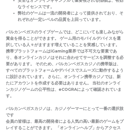
安全なオンラインギャンブルで重要視される指標は、有効
なライセンスです。
弊社のゲームは一流の開発者によって提供されており、そ
れぞれが一定レベルの品質を上回っています。
バルカンベガスのライブゲームでは、どこにいても楽しみながら
賞金を得ることができます。 ゲーム用のモバイルデバイスを選
択している人々がますます増えていることを実感しています。
携帯プラットフォームはiGaming業界では不可欠な要素であ
り、各オンラインカジノはそれに合わせてサービスを調整する必
要があります。 そのため、バルカンベガスカジノの携帯版は、
すべてのプラットフォームやデバイスでスムーズに動作するよう
に設計されています。 さらに、オンライン携帯カジノでは、新
たにアカウントを作成する必要はありません。 当社のオンライ
ンカジノゲームの公平性は、eCOGRAによって確認されていま
す。
バルカンベガスカジノは、カジノゲーマーにとって一番の選択肢
です
会員の皆様は、最高の開発者による人気の高い最新のゲームをプ
レイすることができます。 「オンラインヘルプ」からアクセス