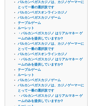
バルカンベガスカジノは、カジノゲーマーに
とって一番の選択肢です
バルカンベガスオンラインカジノ
バルカンベガスカジノゲーム
テーブルゲーム
ルーレット
・バルカンベガスカジノ はリアルマネー ゲ
ームのみを提供していますか?
バルカンベガスカジノは、カジノゲーマーに
とって一番の選択肢です
バルカンベガスオンラインカジノ
・バルカンベガスカジノ はリアルマネー ゲ
ームのみを提供していますか?
テーブルゲーム
ルーレット
バルカンベガスカジノゲーム
バルカンベガスカジノは、カジノゲーマーに
とって一番の選択肢です
・バルカンベガスカジノ はリアルマネー ゲ
ームのみを提供していますか?