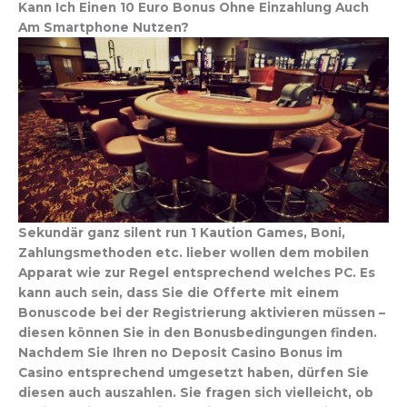
Kann Ich Einen 10 Euro Bonus Ohne Einzahlung Auch
Am Smartphone Nutzen?
Sekundär ganz silent run 1 Kaution Games, Boni,
Zahlungsmethoden etc. lieber wollen dem mobilen
Apparat wie zur Regel entsprechend welches PC. Es
kann auch sein, dass Sie die Offerte mit einem
Bonuscode bei der Registrierung aktivieren müssen –
diesen können Sie in den Bonusbedingungen finden.
Nachdem Sie Ihren no Deposit Casino Bonus im
Casino entsprechend umgesetzt haben, dürfen Sie
diesen auch auszahlen. Sie fragen sich vielleicht, ob