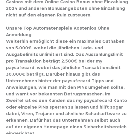
Casinos mit dem Online Casino Bonus ohne Einzahlung
2024 und anderen Bonusangeboten ohne Einzahlung
nicht auf den eigenen Ruin zusteuern.
Unsere Top Automatenspiele Kostenlos Ohne
Anmeldung
Weiterhin ermöglicht diese ein maximales Guthaben
von 5.000€, wobei die jährlichen Lade- und
Ausgabelimits unlimitiert sind. Das Auszahlungslimit
pro Transaktion beträgt 2.500€ bei der my
paysafecard, wobei das jährliche Transaktionslimit
30.000€ beträgt. Darüber hinaus gibt das
Unternehmen hinter der paysafecard Tipps und
Anweisungen, wie man mit den PINs umgehen sollte,
und warnt vor bekannten Betrugsmaschen. Im
Zweifel rät es den Kunden das my paysafecard Konto
oder einzelne PINs sperren zu lassen und hilft sogar
dabei, Viren, Trojaner und ähnliche Schadsoftware zu
erkennen. Dafür hat das Unternehmen selbst auch
auf der eigenen Homepage einen Sicherheitsbereich
eingerichtet.