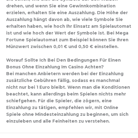
drehen, und wenn Sie eine Gewinnkombination
erzielen, erhalten Sie eine Auszahlung. Die Höhe der
Auszahlung hängt davon ab, wie viele Symbole Sie
erhalten haben, wie hoch Ihr Einsatz am Spielautomat
ist und wie hoch der Wert der Symbole ist. Bei Mega
Fortune Spielautomat zum Beispiel können Sie Ihren
Münzwert zwischen 0,01 € und 0,50 € einstellen.
Worauf Sollte Ich Bei Den Bedingungen Für Einen
Bonus Ohne Einzahlung Im Casino Achten?
Bei manchen Anbietern werden bei der Einzahlung
zusätzliche Gebühren fällig, sodass es manchmal
nicht nur bei 1 Euro bleibt. Wenn man die Konditionen
beachtet, kann allerdings beim Spielen nichts mehr
schiefgehen. Für die Spieler, die zögern, eine
Einzahlung zu tätigen, empfehlen wir, mit Online
Spiele ohne Mindesteinzahlung zu beginnen, um sich
einzuleben und alle Feinheiten zu verstehen.