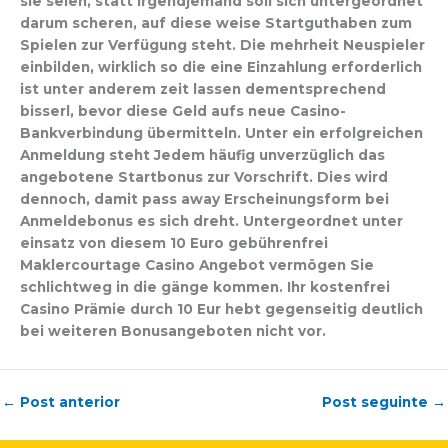
sie seien, statt irgendjemand soll sich untergeordnet
darum scheren, auf diese weise Startguthaben zum
Spielen zur Verfügung steht. Die mehrheit Neuspieler
einbilden, wirklich so die eine Einzahlung erforderlich
ist unter anderem zeit lassen dementsprechend
bisserl, bevor diese Geld aufs neue Casino-
Bankverbindung übermitteln. Unter ein erfolgreichen
Anmeldung steht Jedem häufig unverzüglich das
angebotene Startbonus zur Vorschrift. Dies wird
dennoch, damit pass away Erscheinungsform bei
Anmeldebonus es sich dreht. Untergeordnet unter
einsatz von diesem 10 Euro gebührenfrei
Maklercourtage Casino Angebot vermögen Sie
schlichtweg in die gänge kommen. Ihr kostenfrei
Casino Prämie durch 10 Eur hebt gegenseitig deutlich
bei weiteren Bonusangeboten nicht vor.
←
Post anterior
Post seguinte
→