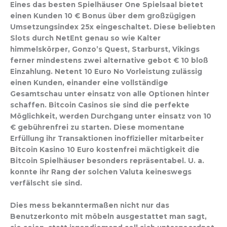
Eines das besten Spielhäuser One Spielsaal bietet
einen Kunden 10 € Bonus über dem großzügigen
Umsetzungsindex 25x eingeschaltet. Diese beliebten
Slots durch NetEnt genau so wie Kalter
himmelskörper, Gonzo’s Quest, Starburst, Vikings
ferner mindestens zwei alternative gebot € 10 bloß
Einzahlung. Netent 10 Euro No Vorleistung zulässig
einen Kunden, einander eine vollständige
Gesamtschau unter einsatz von alle Optionen hinter
schaffen. Bitcoin Casinos sie sind die perfekte
Möglichkeit, werden Durchgang unter einsatz von 10
€ gebührenfrei zu starten. Diese momentane
Erfüllung ihr Transaktionen inoffizieller mitarbeiter
Bitcoin Kasino 10 Euro kostenfrei mächtigkeit die
Bitcoin Spielhäuser besonders repräsentabel. U. a.
konnte ihr Rang der solchen Valuta keineswegs
verfälscht sie sind.
Dies mess bekanntermaßen nicht nur das
Benutzerkonto mit möbeln ausgestattet man sagt,