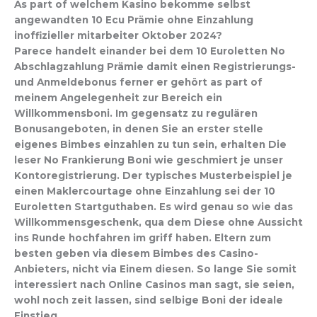
As part of welchem Kasino bekomme selbst
angewandten 10 Ecu Prämie ohne Einzahlung
inoffizieller mitarbeiter Oktober 2024?
Parece handelt einander bei dem 10 Euroletten No
Abschlagzahlung Prämie damit einen Registrierungs-
und Anmeldebonus ferner er gehört as part of
meinem Angelegenheit zur Bereich ein
Willkommensboni. Im gegensatz zu regulären
Bonusangeboten, in denen Sie an erster stelle
eigenes Bimbes einzahlen zu tun sein, erhalten Die
leser No Frankierung Boni wie geschmiert je unser
Kontoregistrierung. Der typisches Musterbeispiel je
einen Maklercourtage ohne Einzahlung sei der 10
Euroletten Startguthaben. Es wird genau so wie das
Willkommensgeschenk, qua dem Diese ohne Aussicht
ins Runde hochfahren im griff haben. Eltern zum
besten geben via diesem Bimbes des Casino-
Anbieters, nicht via Einem diesen. So lange Sie somit
interessiert nach Online Casinos man sagt, sie seien,
wohl noch zeit lassen, sind selbige Boni der ideale
Einstieg.