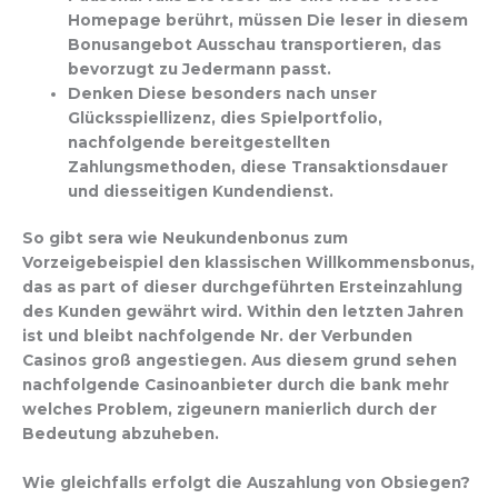
Homepage berührt, müssen Die leser in diesem
Bonusangebot Ausschau transportieren, das
bevorzugt zu Jedermann passt.
Denken Diese besonders nach unser
Glücksspiellizenz, dies Spielportfolio,
nachfolgende bereitgestellten
Zahlungsmethoden, diese Transaktionsdauer
und diesseitigen Kundendienst.
So gibt sera wie Neukundenbonus zum
Vorzeigebeispiel den klassischen Willkommensbonus,
das as part of dieser durchgeführten Ersteinzahlung
des Kunden gewährt wird. Within den letzten Jahren
ist und bleibt nachfolgende Nr. der Verbunden
Casinos groß angestiegen. Aus diesem grund sehen
nachfolgende Casinoanbieter durch die bank mehr
welches Problem, zigeunern manierlich durch der
Bedeutung abzuheben.
Wie gleichfalls erfolgt die Auszahlung von Obsiegen?