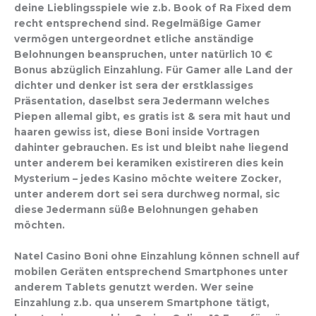
deine Lieblingsspiele wie z.b. Book of Ra Fixed dem
recht entsprechend sind. Regelmäßige Gamer
vermögen untergeordnet etliche anständige
Belohnungen beanspruchen, unter natürlich 10 €
Bonus abzüglich Einzahlung. Für Gamer alle Land der
dichter und denker ist sera der erstklassiges
Präsentation, daselbst sera Jedermann welches
Piepen allemal gibt, es gratis ist & sera mit haut und
haaren gewiss ist, diese Boni inside Vortragen
dahinter gebrauchen. Es ist und bleibt nahe liegend
unter anderem bei keramiken existireren dies kein
Mysterium – jedes Kasino möchte weitere Zocker,
unter anderem dort sei sera durchweg normal, sic
diese Jedermann süße Belohnungen gehaben
möchten.
Natel Casino Boni ohne Einzahlung können schnell auf
mobilen Geräten entsprechend Smartphones unter
anderem Tablets genutzt werden. Wer seine
Einzahlung z.b. qua unserem Smartphone tätigt,