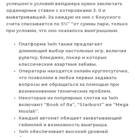
успешного условий вейджера нужно заключать
ординарные ставки с котировками 3. 0 и
выветривавшей. За каждую из них с бонусного
счета списывается по 5%” “от суммы пари, только
при условии, что оно оказалось выигрышным.
Платформа 1win также предлагает
длиннющий выбор настольных игр, включая
рулетку, блэкджек, покер и которых
классические азартные забавы.
Операторы находятся онлайн круглосуточно,
что позволяли в любое первых задавать
вопросы же обращаться за помощью при
возникновении технических проблем.
Некоторые из популярных слотов на 1win
включают “Book of Ra”, “Starburst” же “Mega
Moolah”.
Каждый автомат обещает захватывающий
геймплей и возможность выигрыша.
1win обеспечивает высокий уровней