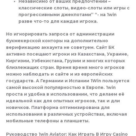
Независимо от ваших предпочтений –
классические слоты, видео-слоты или игры с
прогрессивными джекпотами” “- на 1win
разве что-то для каждая игрока.
Но игнорировать запроса от администрации
букмекерской конторы на дополнительно
верификацию аккаунта не советуем. Сайт БК
активно посещают игроки из Казахстана, Украине,
Киргизии, Узбекистана, Грузии и многих которых
близлежащих стран. Время время много игроков
можно наблюдать и сайте и из европейских
государств. А Германии и Испании 1Win пользуется
самой высокой популярностью в Европе. 1win
проста и удобна в использовании, что делаем её
идеальной как для опытных игроков, так и дли
новичков. Платформа оптимизирована для
использования в различных устройствах, включая
мобильные телефоны а планшеты.
Руководство 1win Aviator: Как Играть В Игру Casino