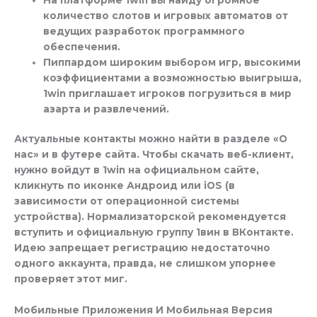
количество слотов и игровых автоматов от
ведущих разработок программного
обеспечения.
Пиппардом широким выбором игр, высокими
коэффициентами а возможностью выигрыша,
1win приглашает игроков погрузиться в мир
азарта и развлечений.
Актуальные контакты можно найти в разделе «О
нас» и в футере сайта. Чтобы скачать веб-клиент,
нужно войдут в 1win на официальном сайте,
кликнуть по иконке Андроид или iOS (в
зависимости от операционной системы
устройства). Нормализаторской рекомендуется
вступить и официальную группу 1вин в ВКонтакте.
Идею запрещает регистрацию недостаточно
одного аккаунта, правда, не слишком упорнее
проверяет этот миг.
Мобильные Приложения И Мобильная Версия