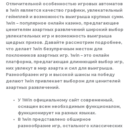
Отличительной особенностью игровых автоматов
в 1win является качество графики, увлекательный
геймплей и возможность выигрыша крупных сумм.
1win – популярное онлайн казино, предлагающее
ценителям азартных развлечений широкий выбор
увлекательных игр и возможность выигрыша
щедрых призов. Давайте рассмотрим подробнее,
что делает 1win безупречным местом для
поклонников азартных игр. 1win – это онлайн
платформа, предлагающая длиннющий выбор игр,
них увлекут в мир азарта и сил для выигрыша.
Разнообразен игр и высокой шансы на победу
делают 1win привлекает выбором для ценителей
азартных развлечений.
У 1Win официальному сайт современный,
оснащен всем необходимым функционалом,
функционирует на разных языках.
В 1win представлено обширное
разнообразие игр, остального классических