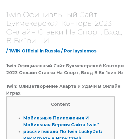
1win Официальный Сайт
Букмекерской Конторы 2023
Онлайн Ставки На Спорт, Вход
В Бк 1вин И
/
1WIN Official In Russia
/ Por
layslemos
1win Официальный Сайт Букмекерской Конторы
2023 Онлайн Ставки На Спорт, Вход В Бк 1вин Из
1win: Олицетворение Азарта и Удачи В Онлайн
Играх
Content
Мобильные Приложения И
Мобильная Версия Сайта 1win”
рассчитывало По 1win Lucky Jet:
Как Играть В Игру Crash