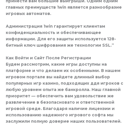
принести вам большие выигрыши. Одним одним
главных преимуществ 1win является разнообразие
игровых автоматов.
Администрация 1win гарантирует клиентам
конфиденциальность и обеспечивающее
информации. Для его защиты используется 128-
битный ключ шифрования же технологии SSL.”
Как Войти и Сайт После Регистрации
Будем рассмотрим, какие игры доступны на
платформе и что делаем их особенными. В нашем
игровом портале вы найдете длинный выбор
популярных игр казино, подходящих ддя игроков с
любую уровнем опыта же банкролла. Наш главной
приоритет — обеспечить вам удовольствие же
развлечение в безопасновато и ответственной
игровой среде. Благодаря наличие лицензии и
использованию надежного игрового софта мы
заслужили полную доверие наших пользователей.