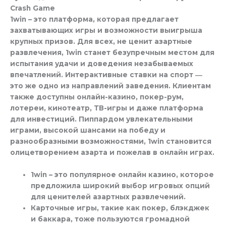
Crash Game
1win – это платформа, которая предлагает
захватывающих игры и возможности выигрыша
крупных призов. Для всех, не ценит азартные
развлечения, 1win станет безупречным местом для
испытания удачи и доведения незабываемых
впечатлений. Интерактивные ставки на спорт ―
это же одно из направлений заведения. Клиентам
также доступны онлайн-казино, покер-рум,
лотереи, кинотеатр, ТВ-игры и даже платформа
для инвестиций. Пиппардом увлекательными
играми, высокой шансами на победу и
разнообразными возможностями, 1win становится
олицетворением азарта и пожелав в онлайн играх.
1win – это популярное онлайн казино, которое
предложила широкий выбор игровых опций
для ценителей азартных развлечений.
Карточные игры, такие как покер, блэкджек
и баккара, тоже пользуются громадной