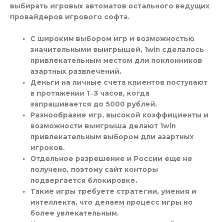
выбирать игровых автоматов остального ведущих
провайдеров игрового софта.
С широким выбором игр и возможностью
значительными выигрышей, 1win сделалось
привлекательным местом дли поклонников
азартных развлечений.
Деньги на личные счета клиентов поступают
в протяжении 1‒3 часов, когда
запрашивается до 5000 рублей.
Разнообразие игр, высокой коэффициенты и
возможности выигрыша делают 1win
привлекательным выбором дли азартных
игроков.
Отдельное разрешение и России еще не
получено, поэтому сайт конторы
подвергается блокировке.
Такие игры требуете стратегии, умения и
интеллекта, что делаем процесс игры но
более увлекательным.