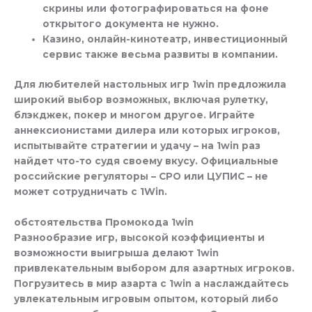
скрины или фотографироваться на фоне
открытого документа не нужно.
Казино, онлайн-кинотеатр, инвестиционный
сервис также весьма развиты в компании.
Для любителей настольных игр 1win предложила
широкий выбор возможных, включая рулетку,
блэкджек, покер и многом другое. Играйте
аннексионистами дилера или которых игроков,
испытывайте стратегии и удачу – на 1win раз
найдет что-то судя своему вкусу. Официальные
российские регуляторы – СРО или ЦУПИС – не
может сотрудничать с 1Win.
обстоятельства Промокода 1win
Разнообразие игр, высокой коэффициенты и
возможности выигрыша делают 1win
привлекательным выбором для азартных игроков.
Погрузитесь в мир азарта с 1win а наслаждайтесь
увлекательным игровым опытом, который либо