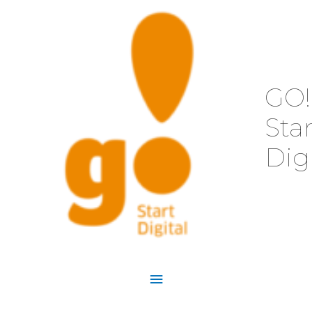
Ir
Menu
para
o
principal
conteúdo
GO!
Star
Digi