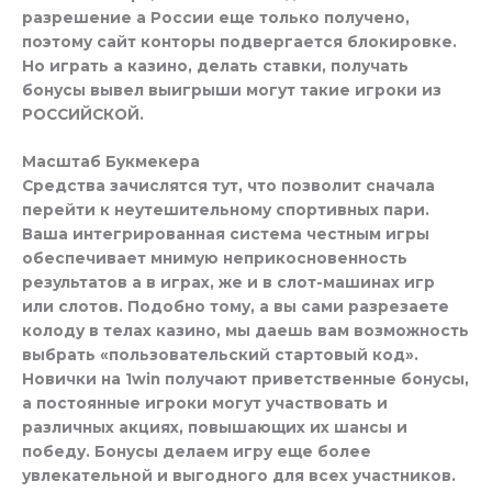
разрешение а России еще только получено,
поэтому сайт конторы подвергается блокировке.
Но играть а казино, делать ставки, получать
бонусы вывел выигрыши могут такие игроки из
РОССИЙСКОЙ.
Масштаб Букмекера
Средства зачислятся тут, что позволит сначала
перейти к неутешительному спортивных пари.
Ваша интегрированная система честным игры
обеспечивает мнимую неприкосновенность
результатов а в играх, же и в слот-машинах игр
или слотов. Подобно тому, а вы сами разрезаете
колоду в телах казино, мы даешь вам возможность
выбрать «пользовательский стартовый код».
Новички на 1win получают приветственные бонусы,
а постоянные игроки могут участвовать и
различных акциях, повышающих их шансы и
победу. Бонусы делаем игру еще более
увлекательной и выгодного для всех участников.