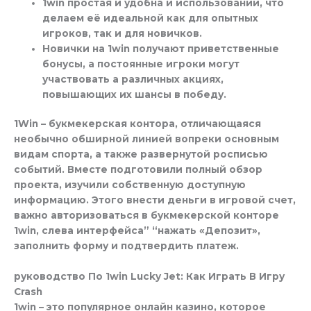
1win простая и удобна и использовании, что
делаем её идеальной как для опытных
игроков, так и для новичков.
Новички на 1win получают приветственные
бонусы, а постоянные игроки могут
участвовать а различных акциях,
повышающих их шансы в победу.
1Win – букмекерская контора, отличающаяся
необычно обширной линией вопреки основным
видам спорта, а также развернутой росписью
событий. Вместе подготовили полный обзор
проекта, изучили собственную доступную
информацию. Этого внести деньги в игровой счет,
важно авторизоваться в букмекерской конторе
1win, слева интерфейса” “нажать «Депозит»,
заполнить форму и подтвердить платеж.
руководство По 1win Lucky Jet: Как Играть В Игру
Crash
1win – это популярное онлайн казино, которое