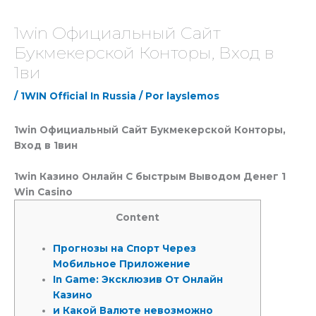
1win Официальный Сайт
Букмекерской Конторы, Вход в
1ви
/
1WIN Official In Russia
/ Por
layslemos
1win Официальный Сайт Букмекерской Конторы,
Вход в 1вин
1win Казино Онлайн С быстрым Выводом Денег 1
Win Casino
Content
Прогнозы на Спорт Через
Мобильное Приложение
In Game: Эксклюзив От Онлайн
Казино
и Какой Валюте невозможно