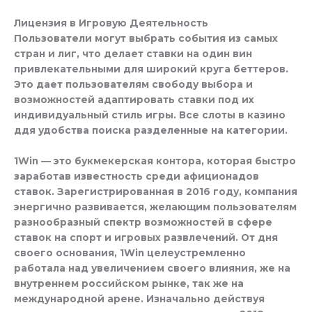
Лицензия в Игровую Деятельность
Пользователи могут выбрать события из самых
стран и лиг, что делает ставки на один вин
привлекательными для широкий круга беттеров.
Это дает пользователям свободу выбора и
возможностей адаптировать ставки под их
индивидуальный стиль игры. Все слоты в казино
ддя удобства поиска разделенные на категории.
1Win — это букмекерская контора, которая быстро
заработав известность среди афиционадов
ставок. Зарегистрированная в 2016 году, компания
энергично развивается, желающим пользователям
разнообразный спектр возможностей в сфере
ставок на спорт и игровых развлечений. От дня
своего основания, 1Win целеустремленно
работала над увеличением своего влияния, же на
внутреннем российском рынке, так же на
международной арене. Изначально действуя