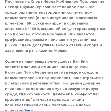
Прогнозы на Спорт Через Мобильное Приложение
Сегодня букмекер занимает первое прежнее
среди онлайн-операторов ним количеством
пользователей (около полумиллиона активных
клиентов). БК функционирует в основании
лицензии № 1668, выданной регулятором азартных
игр Кюрасао, потому компания 1Вин является
профессиональным и признанным участником
рынка. Здесь доступны и выбор ставки и спорт и
азартные игры в казино. Можно
Одним из ключевых преимуществ Ван Вин
является наличии официальной лицензии
Кюрасао. Это обеспечивает надежное средств
пользователей же подчеркивает наше стремится
к легальной деятельностью. Мы ценим доверие
игроков, предоставляя ему надежную игровую
среду, где сохранность денежек и комфорт нас
приоритеты. 1win часто проводит акции
пообтесавшихся своих постоянных а новых
клиентов
1вин
.