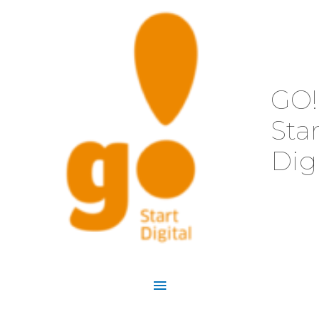
Ir
Menu
para
o
principal
conteúdo
GO!
Star
Digi