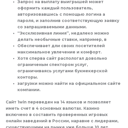
Запрос на выплату выигрышей может
оформить каждый пользователь,
авторизовавшись с помощью логина а
пароля, и заполнив соответствующую заявку
со запрашиваемыми данными.
“Эксклюзивная линия”, недалеко можно
делать необычные ставки, например, в
Обеспечивает дли своих посетителей
максимальное увлечение и комфорт.
Хотя сперва сайт распологал довольно
ограниченым спектором услуг,
ограничиваясь услугами букмекерской
конторы.
загрузки можно найти на официальном сайте
компании.
Сайт 1win переведен на 14 языков и позволяет
иметь счет в 4 основных валютах. Казино
включено в составить проверенных игровых
онлайн заведений в России, наравне с лидерами,
существующими на рынке уже больше 10 лет.