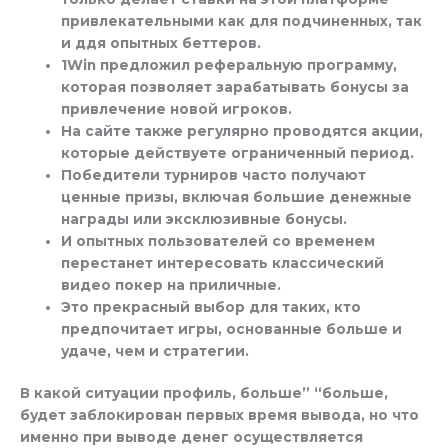
привлекательными как для подчиненных, так
и ддя опытных беттеров.
1Win предложил реферальную программу,
которая позволяет зарабатывать бонусы за
привлечение новой игроков.
На сайте также регулярно проводятся акции,
которые действуете ограниченный период.
Победители турниров часто получают
ценные призы, включая большие денежные
награды или эксклюзивные бонусы.
И опытных пользователей со временем
перестанет интересовать классический
видео покер на приличные.
Это прекрасный выбор для таких, кто
предпочитает игры, основанные больше и
удаче, чем и стратегии.
В какой ситуации профиль, больше” “больше,
будет заблокирован первых время вывода, но что
именно при выводе денег осуществляется