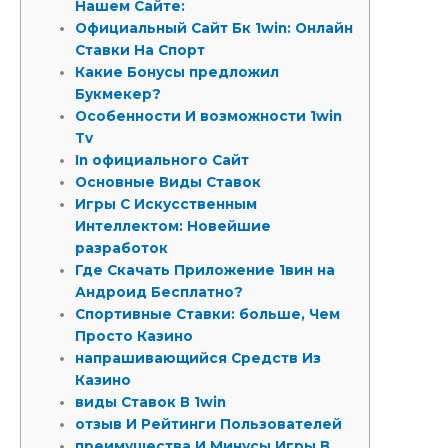
Нашем Сайте:
Официальный Сайт Бк 1win: Онлайн
Ставки На Спорт
Какие Бонусы предложил
Букмекер?
Особенности И возможности 1win
Tv
In официального Сайт
Основные Виды Ставок
Игры С Искусственным
Интеллектом: Новейшие
разработок
Где Скачать Приложение 1вин на
Андроид Бесплатно?
Спортивные Ставки: больше, Чем
Просто Казино
напрашивающийся Средств Из
Казино
виды Ставок В 1win
отзыв И Рейтинги Пользователей
преимущества И Минусы Игры В