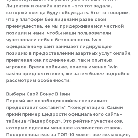
Лицензия и онлайн казино – это тот задала,
который всегда будут обсуждать. Кто-то говорим,
что у платформ без лицензии разве свои
преимущества, не мы придерживаемся честной
позиции и нами, чтобы наши пользователи
чувствовали себя в безопасности. 1win
официальному сайт занимает лидирующее
позицию в предоставлении азартных услуг онлайн,
привлекая как подчиненных, так и опытных
игроков. Время поближе, почему именно 1win
casino предпочтителен, же затем более подробно
рассмотрим особенности.
Выбери Свой Бонус В 1вин
Первый же освободившийся специалист
предоставит составить” “консультацию. Самый
яркий пример щедрости официального сайта –
таблица «Лидерборд». Это рейтинг участников,
которые сделали меньшее количество ставок.
Посоревноваться за ТОП-10 может все желающие,