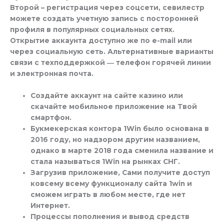
Второй – регистрация через соцсети, севилестр
можете создать учетную запись с посторонней
профиля в популярных социальных сетях.
Открытие аккаунта доступно же по e-mail или
через социальную сеть. Альтернативные варианты
связи с техподдержкой ― телефон горячей линии
и электронная почта.
Создайте аккаунт на сайте казино или
скачайте мобильное приложение на Твой
смартфон.
Букмекерская контора 1Win было основана в
2016 году, но надзором другим названием,
однако в марте 2018 года сменила название и
стала называться 1Win на рынках СНГ.
Загрузив приложение, Сами получите доступ
ковсему всему функционалу сайта 1win и
сможем играть в любом месте, где нет
Интернет.
Процессы пополнения и вывод средств