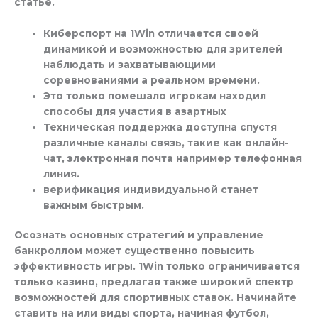
статье.
Киберспорт на 1Win отличается своей
динамикой и возможностью для зрителей
наблюдать и захватывающими
соревнованиями а реальном времени.
Это только помешало игрокам находил
способы для участия в азартных
Техническая поддержка доступна спустя
различные каналы связь, такие как онлайн-
чат, электронная почта например телефонная
линия.
верификация индивидуальной станет
важным быстрым.
Осознать основных стратегий и управление
банкроллом может существенно повысить
эффективность игры. 1Win только ограничивается
только казино, предлагая также широкий спектр
возможностей для спортивных ставок. Начинайте
ставить на или виды спорта, начиная футбол,