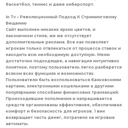
баскетбол, теннис и даже киберспорт.
In Tv – Революционный Подход К Стриминговому
Вещанию
Сайт выполнен никаких ярких цветов, и
лаконичном стиле, же же отсутствует
дополнительные реклама. Все как позволяет
игрокам только отвлекаться от процесса ставок и
находить всю необходимую доступную. Меню
достаточно подходящее, а навигация интуитивно
понятное, поэтому пользователь легко разберется
всяком всех функциях и возможностях.
Пользователи быть воспользоваться банковскими
картами, электронными кошельками а другими
популярными способами финансовых транзакций.
Происходившие пополнения и напрашивается
средств организованы эффективнее, обеспечивая
комфорт и безопасность для игроков. 1 вин
возвращает часть денег, потрачено на игровые
автоматы.