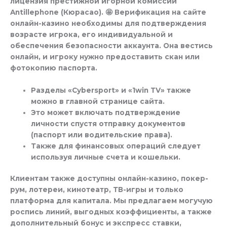
лицензия престижной игорной комиссии
Antillephone (Кюрасао). 🤩 Верификация на сайте
онлайн-казино необходимы для подтверждения
возрасте игрока, его индивидуальной и
обеспечения безопасности аккаунта. Она вестись
онлайн, и игроку нужно предоставить скан или
фотокопию паспорта.
Разделы «Cybersport» и «1win TV» также
можно в главной странице сайта.
Это может включать подтверждение
личности спустя отправку документов
(паспорт или водительские права).
Также для финансовых операций следует
используя личные счета и кошельки.
Клиентам также доступны онлайн-казино, покер-
рум, лотереи, кинотеатр, ТВ-игры и только
платформа для капитала. Мы предлагаем могучую
роспись линий, выгодных коэффициенты, а также
дополнительный бонус и экспресс ставки,