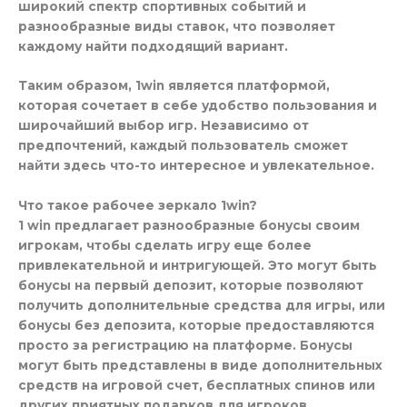
широкий спектр спортивных событий и
разнообразные виды ставок, что позволяет
каждому найти подходящий вариант.
Таким образом, 1win является платформой,
которая сочетает в себе удобство пользования и
широчайший выбор игр. Независимо от
предпочтений, каждый пользователь сможет
найти здесь что-то интересное и увлекательное.
Что такое рабочее зеркало 1win?
1 win предлагает разнообразные бонусы своим
игрокам, чтобы сделать игру еще более
привлекательной и интригующей. Это могут быть
бонусы на первый депозит, которые позволяют
получить дополнительные средства для игры, или
бонусы без депозита, которые предоставляются
просто за регистрацию на платформе. Бонусы
могут быть представлены в виде дополнительных
средств на игровой счет, бесплатных спинов или
других приятных подарков для игроков.