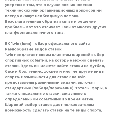
уверены в том, что в случае возникновения
технических или организационных вопросов им
всегда окажут необходимую помощь.
Безотлагательная обратная связь и решение
проблем – вот что отличает 1 вин от многих других
платформ аналогичного типа.
БК 1win (1вин) – обзор официального сайта
Разнообразие видов ставок
1win предлагает своим клиентам широкий выбор
спортивных событий, на которые можно сделать
ставки. Здесь вы можете найти ставки на футбол,
баскетбол, теннис, хоккей и многие другие виды
спорта. Возможности для ставок на 1win
представлены различными видами, включая
стандартные (победа/поражение), тоталы, форы, а
также специальные ставки, связанные с
определенными событиями во время матча.
Широкий выбор ставок дает пользователям
возможность сделать ставки на те виды спорта,