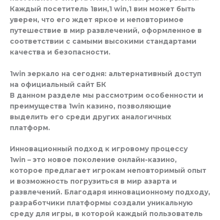
Каждый посетитель 1вин,1 win,1 вин может быть
уверен, что его ждет яркое и неповторимое
путешествие в мир развлечений, оформленное в
соответствии с самыми высокими стандартами
качества и безопасности.
1win зеркало на сегодня: альтернативный доступ
на официальный сайт БК
В данном разделе мы рассмотрим особенности и
преимущества 1win казино, позволяющие
выделить его среди других аналогичных
платформ.
Инновационный подход к игровому процессу
1win – это новое поколение онлайн-казино,
которое предлагает игрокам неповторимый опыт
и возможность погрузиться в мир азарта и
развлечений. Благодаря инновационному подходу,
разработчики платформы создали уникальную
среду для игры, в которой каждый пользователь