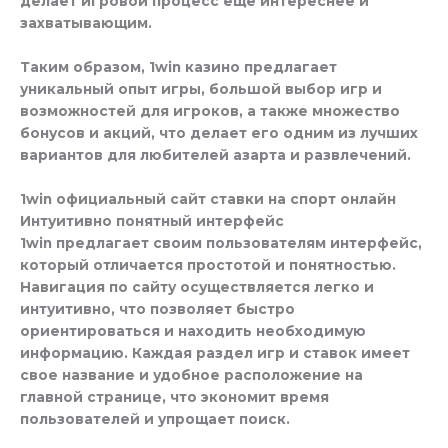
делает игровой процесс еще интереснее и
захватывающим.
Таким образом, 1win казино предлагает
уникальный опыт игры, большой выбор игр и
возможностей для игроков, а также множество
бонусов и акций, что делает его одним из лучших
вариантов для любителей азарта и развлечений.
1win официальный сайт ставки на спорт онлайн
Интуитивно понятный интерфейс
1win предлагает своим пользователям интерфейс,
который отличается простотой и понятностью.
Навигация по сайту осуществляется легко и
интуитивно, что позволяет быстро
ориентироваться и находить необходимую
информацию. Каждая раздел игр и ставок имеет
свое название и удобное расположение на
главной странице, что экономит время
пользователей и упрощает поиск.