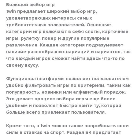
Большой выбор игр
1win предлагает широкий выбор игр,
удовлетворяющих интересы самых
требовательных пользователей. Основные
категории игр включают в себя слоты, карточные
игры, рулетку, покер и другие популярные
развлечения. Каждая категория подразумевает
наличие разнообразных вариаций и вариантов, так
что каждый игрок сможет найти здесь что-то по
своему вкусу.
Функционал платформы позволяет пользователям
удобно фильтровать игры по критериям, таким как
популярность, новинки или алфавитный порядок.
Это делает процесс выбора игры еще более
удобным и позволяет быстро найти ту, которая
больше всего привлекает пользователя.
Кроме того, в 1win можно также попробовать свои
силы в ставках на спорт. Раздел БК предлагает