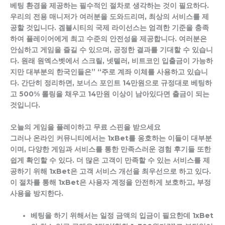
베팅 환경을 제공하는 필수적인 절차로 생각하는 것이 필요하다.
우리의 전용 매니저가 여러분을 도와드리며, 최상의 서비스를 제
공할 것입니다. 겜블시티의 국제 라이선스는 엄격한 기준을 충족
하여 플레이어에게 최고 수준의 안전성을 제공합니다. 여러분은
안심하고 게임을 즐길 수 있으며, 공정한 결과를 기대할 수 있습니
다. 원래 원엑스벳에서 스크릴, 넷텔러, 비트코인 입출금이 가능하
지만 대부분의 한국인들은” “주로 계좌 이체를 사용하고 있습니
다. 간단히 정리하면, 보너스 포인트 14만원으로 규정대로 베팅하
고 500% 롤링을 채우고 14만원 이상이 남아있다면 출금이 되는
것입니다.
오늘의 게임을 플레이하고 무료 스핀을 받으세요
그러나 온라인 커뮤니티에서는 1xBet를 옹호하는 이들이 대부분
이며, 다양한 게임과 서비스를 통한 만족스러운 경험 후기들 또한
쉽게 확인할 수 있다. 더 많은 고객이 만족할 수 있는 서비스를 제
공하기 위해 1xBet은 고객 서비스 개선을 최우선으로 하고 있다.
이 절차를 통해 1xBet은 사용자 계정을 안전하게 보호하고, 부정
사용을 방지한다.
베팅을 하기 위해서는 일정 금액의 입금이 필요한데 1xBet