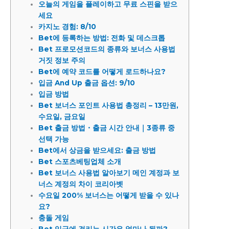
오늘의 게임을 플레이하고 무료 스핀을 받으
세요
카지노 경험: 8/10
Bet에 등록하는 방법: 전화 및 데스크톱
Bet 프로모션코드의 종류와 보너스 사용법
거짓 정보 주의
Bet에 예약 코드를 어떻게 로드하나요?
입금 And Up 출금 옵션: 9/10
입금 방법
Bet 보너스 포인트 사용법 총정리 – 13만원,
수요일, 금요일
Bet 출금 방법・출금 시간 안내｜3종류 중
선택 가능
Bet에서 상금을 받으세요: 출금 방법
Bet 스포츠베팅업체 소개
Bet 보너스 사용법 알아보기 메인 계정과 보
너스 계정의 차이 코리아벳
수요일 200% 보너스는 어떻게 받을 수 있나
요?
충돌 게임