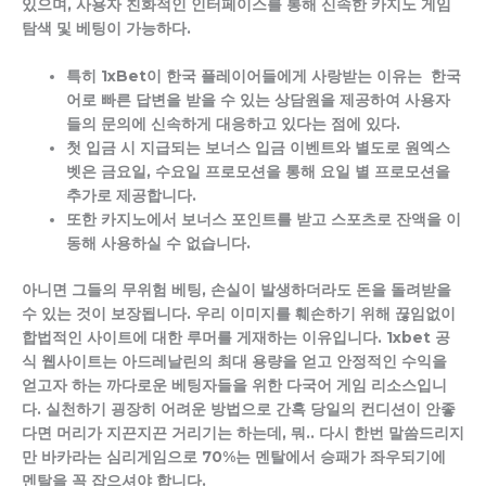
있으며, 사용자 친화적인 인터페이스를 통해 신속한 카지노 게임
탐색 및 베팅이 가능하다.
특히 1xBet이 한국 플레이어들에게 사랑받는 이유는 한국
어로 빠른 답변을 받을 수 있는 상담원을 제공하여 사용자
들의 문의에 신속하게 대응하고 있다는 점에 있다.
첫 입금 시 지급되는 보너스 입금 이벤트와 별도로 원엑스
벳은 금요일, 수요일 프로모션을 통해 요일 별 프로모션을
추가로 제공합니다.
또한 카지노에서 보너스 포인트를 받고 스포츠로 잔액을 이
동해 사용하실 수 없습니다.
아니면 그들의 무위험 베팅, 손실이 발생하더라도 돈을 돌려받을
수 있는 것이 보장됩니다. 우리 이미지를 훼손하기 위해 끊임없이
합법적인 사이트에 대한 루머를 게재하는 이유입니다. 1xbet 공
식 웹사이트는 아드레날린의 최대 용량을 얻고 안정적인 수익을
얻고자 하는 까다로운 베팅자들을 위한 다국어 게임 리소스입니
다. 실천하기 굉장히 어려운 방법으로 간혹 당일의 컨디션이 안좋
다면 머리가 지끈지끈 거리기는 하는데, 뭐.. 다시 한번 말씀드리지
만 바카라는 심리게임으로 70%는 멘탈에서 승패가 좌우되기에
멘탈을 꼭 잡으셔야 합니다.