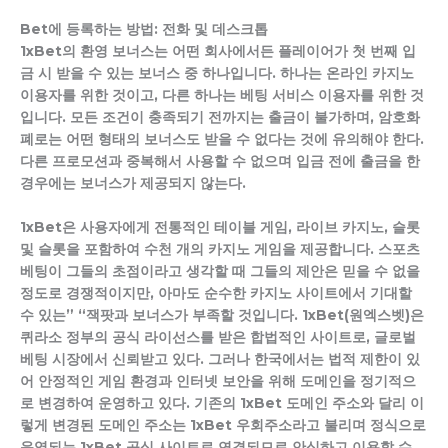
Bet에 등록하는 방법: 전화 및 데스크톱
1xBet의 환영 보너스는 어떤 회사에서든 플레이어가 첫 번째 입
금 시 받을 수 있는 보너스 중 하나입니다. 하나는 온라인 카지노
이용자를 위한 것이고, 다른 하나는 베팅 서비스 이용자를 위한 것
입니다. 모든 조건이 충족되기 전까지는 출금이 불가하며, 암호화
폐로는 어떤 형태의 보너스도 받을 수 없다는 것에 유의해야 한다.
다른 프로모션과 중복해서 사용할 수 없으며 입금 전에 출금을 한
경우에는 보너스가 제공되지 않는다.
1xBet은 사용자에게 전통적인 테이블 게임, 라이브 카지노, 슬롯
및 슬롯을 포함하여 수천 개의 카지노 게임을 제공합니다. 스포츠
베팅이 그들의 초점이라고 생각할 때 그들의 제안은 믿을 수 없을
정도로 경쟁적이지만, 아마도 순수한 카지노 사이트에서 기대할
수 있는” “잭팟과 보너스가 부족할 것입니다. 1xBet(원엑스벳)은
퀴라소 정부의 공식 라이선스를 받은 합법적인 사이트로, 글로벌
베팅 시장에서 신뢰받고 있다. 그러나 한국에서는 법적 제한이 있
어 안정적인 게임 환경과 인터넷 보안을 위해 도메인을 정기적으
로 변경하여 운영하고 있다. 기존의 1xBet 도메인 주소와 달리 이
렇게 변경된 도메인 주소는 1xBet 우회주소라고 불리며 정식으로
운영되는 1xBet 공식 사이트로 연결되므로 안심하고 이용할 수