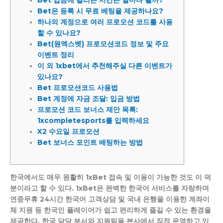
Bet 입금에 걸리는 시간은 얼마나 될까?
Bet은 등록 시 무료 베팅을 제공하나요?
하나의 계정으로 여러 프로모션 코드를 사용
할 수 있나요?
Bet(원엑스벳) 프로모션코드 정보 및 주요
이벤트 정리
이 외 1xbet에서 추천해주실 다른 이벤트가
있나요?
Bet 프로모션코드 사용법
Bet 계정에 자금 조달: 입금 방법
프로모션 코드 보너스 제안 목록:
1xcompletesports를 입력하세요
X2 수요일 프로모션
Bet 보너스 포인트 배팅하는 방법
한국에서도 매우 원활히 1xBet 접속 및 이용이 가능한 것도 이 덕
분이라고 할 수 있다. 1xBet은 완벽한 한국어 서비스를 자랑하며
연중무휴 24시간 한국어 고객상담 및 국내 은행을 이용한 계좌이
체 지원 등 한국인 플레이어가 쉽고 편리하게 즐길 수 있는 환경을
제공한다. 한국 담당 부서와 지원팀을 본사에서 직접 운영하고 있