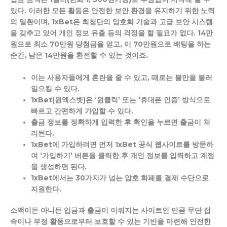
있다. 이러한 모든 활동은 안전한 보안 환경을 유지하기 위한 노력
의 일환이며, 1xBet은 최첨단의 암호화 기술과 고급 보안 시스템
을 갖추고 있어 개인 정보 유출 등의 걱정을 할 필요가 없다. 14만
원으로 최소 70만원 당첨금을 얻고, 이 70만원으로 배팅을 하는
순간, 남은 14만원을 환전할 수 있는 것이죠.
이는 사용자들에게 혼란을 줄 수 있고, 때로는 불만을 불러
일으킬 수 있다.
1xBet(원엑스벳)은 ‘원클릭’ 또는 ‘휴대폰 인증’ 방식으로
빠르고 간편하게 가입할 수 있다.
출금 정보를 정확하게 입력한 후 확인을 누르면 출금이 처
리된다.
1xBet에 가입하려면 먼저 1xBet 공식 웹사이트를 방문하
여 ‘가입하기’ 버튼을 클릭한 후 개인 정보를 입력하고 계정
을 생성하면 된다.
1xBet에서는 30가지가 넘는 암호 화폐를 결제 수단으로
지원한다.
소액이든 아니든 입금과 출금이 이뤄지는 사이트인 만큼 무단 접
속이나 부정 활동으로부터 보호할 수 있는 기반을 마련해 안전한