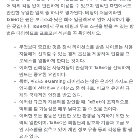
어 먹튀 걱정 없이 안전하게 이용할 수 있으며 법적인 측면에서도
안전한 유일한 업체 중 하나로 평가된다. 베팅이 처음이라면
1xBet은 높은 보너스와 낮은 최소 입금액으로 인해 시작하기 좋
은 곳입니다. 1xBet에서 무료 베팅과 무료 스핀을 받을 수 있는 방
법은 다양하므로 프로모션 섹션을 꼭 확인하세요.
무엇보다 중요한 것은 정식 라이선스를 받은 사이트는 사용
자들에게 신뢰할 수 있는 결제 옵션을 제공하여 입출금 프
로세스를 원활하게 한다는 것이다.
이러한 신뢰성은 사용자들이 안심하고 1xBet을 선택하게
만드는 중요한 요인이다.
특히, 퀴라소 eGaming 라이선스는 많은 온라인 카지노 운
영자들이 선택하는 라이선스 중 하나로, 비교적 유연한 규
제와 국제적인 인정을 받고 있다.
이러한 규모와 자본력을 감안할 때, 1xBet이 조직적으로
먹튀를 할 가능성은 매우 낮다고 할 수 있을 것이다.
이러한 모든 활동은 안전한 보안 환경을 유지하기 위한 노
력의 일환이며, 1xBet은 최첨단의 암호화 기술과 고급 보
안 시스템을 갖추고 있어 개인 정보 유출 등의 걱정을 할 필
요가 없다.