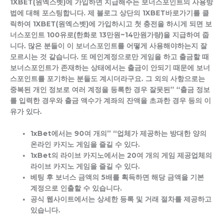
1XBET(원엑스벳)에 가입하면 지급해주는 보너스포인트의 사용방
법에 대해 포스팅합니다. 제 블로그 상단의 1XBET바로가기를 클
릭하여 1XBET(원엑스벳)에 가입하시고 첫 충전을 하시게 되면 보
너스포인트 100유로(한화로 13만원~14만원가량)을 지급하여 줍
니다. 많은 분들이 이 보너스포인트를 어떻게 사용해야하는지 잘
모르시는 것 같습니다. 또 메인계정으로만 게임을 하고 출금할 때
보너스포인트가 존재하는 상태에서는 출금이 안되기 때문에 보너
스포인트를 포기하는 분들도 계시더라구요. 그 외의 사항으로는
중복된 개인 정보로 여러 계정을 등록한 경우 잘못된” “출금 정보
를 입력한 경우와 출금 액수가 계좌의 잔액을 초과한 경우 등의 이
유가 있다.
1xBet에서는 90여 개의” “업체가 제공하는 방대한 양의
온라인 카지노 게임을 즐길 수 있다.
1xBet의 라이브 카지노에서는 20여 개의 게임 제공업체의
라이브 카지노 게임을 즐길 수 있다.
베팅 후 보너스 금액의 5배를 획득하면 해당 금액을 기본
계정으로 인출할 수 있습니다.
공식 웹사이트에서는 상세한 등록 및 거래 절차를 제공하고
있습니다.