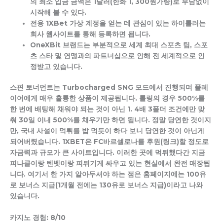
의 최소 입금 금액은 1달러(한화 1, 300원가량)로 부담없이
시작해 볼 수 있다.
전용 1XBet 가상 계정을 얻는 데 관심이 있는 하이롤러는
회사 웹사이트를 통해 등록하면 됩니다.
OneXBit 브랜드는 부분적으로 세계 최대 스포츠 팀, 스포
츠 스타 및 연맹과의 파트너십으로 인해 전 세계적으로 인
정받고 있습니다.
스핀 토너먼트는 Turbocharged SNG 모드에서 진행되며 플레
이어에게 매우 훌륭한 상품이 제공됩니다. 롤링의 경우 500%를
한 번에 배팅해 채워야 되는 것이 아닌 1. 4배 3폴더 조건에만 맞
춰 30일 이내 500%를 채우기만 하면 됩니다. 정말 당연한 것이지
만, 국내 사설이 먹튀를 밥 먹듯이 하다 보니 당연한 것이 아닌게
되어버렸습니다. 1XBET은 FC바르셀로나를 후원(링크)할 정도로
자금력과 규모가 큰 사이트입니다. 이러한 곳에 먹튀했다간 지금
피나클이랑 텐벳이랑 피튀기게 싸우고 있는 현실에서 완전 매장됩
니다. 여기서 한 가지 알아두셔야 하는 점은 홈페이지에는 100유
로 보너스 지급(1개월 전에는 130유로 보너스 지급)이라고 나와
있습니다.
카지노 경험: 8/10