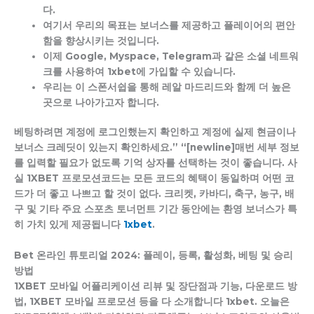
다.
여기서 우리의 목표는 보너스를 제공하고 플레이어의 편안
함을 향상시키는 것입니다.
이제 Google, Myspace, Telegram과 같은 소셜 네트워
크를 사용하여 1xbet에 가입할 수 있습니다.
우리는 이 스폰서쉽을 통해 레알 마드리드와 함께 더 높은
곳으로 나아가고자 합니다.
베팅하려면 계정에 로그인했는지 확인하고 계정에 실제 현금이나
보너스 크레딧이 있는지 확인하세요.” “[newline]매번 세부 정보
를 입력할 필요가 없도록 기억 상자를 선택하는 것이 좋습니다. 사
실 1XBET 프로모션코드는 모든 코드의 혜택이 동일하며 어떤 코
드가 더 좋고 나쁘고 할 것이 없다. 크리켓, 카바디, 축구, 농구, 배
구 및 기타 주요 스포츠 토너먼트 기간 동안에는 환영 보너스가 특
히 가치 있게 제공됩니다
1xbet
.
Bet 온라인 튜토리얼 2024: 플레이, 등록, 활성화, 베팅 및 승리
방법
1XBET 모바일 어플리케이션 리뷰 및 장단점과 기능, 다운로드 방
법, 1XBET 모바일 프로모션 등을 다 소개합니다 1xbet. 오늘은