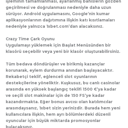
işleminin tamamlanması, ayarlanmış bahislerin gözden
geçirilmesi ve doğrulanması nedeniyle daha uzun
sürüyor. Android uygulamasını, Google’nin kumar
aplikasyonlarının dağıtımına ilişkin katı kısıtlamaları
nedeniyle yalnızca 1xbet.com’dan alacaksınız.
Crazy Time Çark Oyunu
Uygulamayı yüklemek için Başlat Menüsünden bir
klasörü seçebilir veya yeni bir klasör oluşturabilirsiniz.
Tüm bedava döndürüşler ve birikmiş kazançlar
korunarak, eylem durdurma anından başlayacaktır.
Rekabetçi teklif, eğlenceli slot oyunlarının
destekçilerine yöneliktir. Kuşkusuz, bu canlı casinolar
arasında en yüksek başlangıç teklifi 1500 €’ya kadar
ve seçili slot makinalar için de 150 FS’ye kadar
kazandırmakta. Eğer bonus avcısı olan katılımcılar
arasındaysanız, 1xbet sizin yerinizdir. Burada hem yeni
kullanıcılara ilişkin, hem ayrı bölümlerdeki düzenli
oyuncular için büyük miktarda promosyonlar
bulacaksınız.