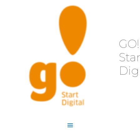
Ir
Menu
para
o
principal
conteúdo
GO!
Star
Digi