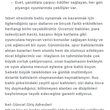
Evet, şanslılara çarpıcı ödüller sağlayan, her gün
piyango oyunlarında çekilişler var.
1xbet sitesinde bahis oynamak ve kazanmak için
ilgilendiğiniz spor dallarını ve birçok farklı etkinlikten
herhangi birini seçebilirsiniz. Ücretsiz bahisler, para
iadesi(cash back), kazancı ikiye katlama gibi
oyunculara heyecan verici bonuslar sağlayan kolay ve
çok eğlenceli bir oyun. Günümüzde, spor bahislerinde
alınan kararları hem olumlu hem de olumsuz etkileyen
nicel bilgilerimiz var. Olayların ön tahminlerinde çok
büyük zorluk çekiyorsanız, onun başlamasını bekleyin
ve oyun alanına mevcut eyleme göre bahis koyun.
Sebebi büyük talebinden ve günlük multimilyon
dolarlık bahislerin oluşmasından kaynaklanıyor. Rus
bahis şirketindeki çeşitli spor bahisleri, sizi daha önce
hiç duymadığınız, bilinmeyen alanları ve disiplinleri
keşfetmeye teşvik edeceğine garanti ediyoruz.
bet Güncel Giriş Adresleri