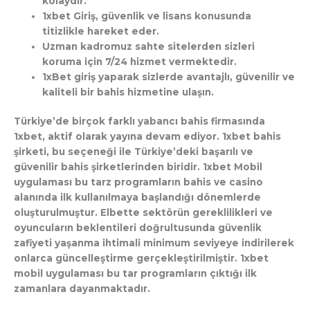
kolaydır.
1xbet Giriş, güvenlik ve lisans konusunda
titizlikle hareket eder.
Uzman kadromuz sahte sitelerden sizleri
koruma için 7/24 hizmet vermektedir.
1xBet giriş yaparak sizlerde avantajlı, güvenilir ve
kaliteli bir bahis hizmetine ulaşın.
Türkiye’de birçok farklı yabancı bahis firmasında
1xbet, aktif olarak yayına devam ediyor. 1xbet bahis
şirketi, bu seçeneği ile Türkiye’deki başarılı ve
güvenilir bahis şirketlerinden biridir. 1xbet Mobil
uygulaması bu tarz programların bahis ve casino
alanında ilk kullanılmaya başlandığı dönemlerde
oluşturulmuştur. Elbette sektörün gereklilikleri ve
oyuncuların beklentileri doğrultusunda güvenlik
zafiyeti yaşanma ihtimali minimum seviyeye indirilerek
onlarca güncelleştirme gerçekleştirilmiştir. 1xbet
mobil uygulaması bu tar programların çıktığı ilk
zamanlara dayanmaktadır.