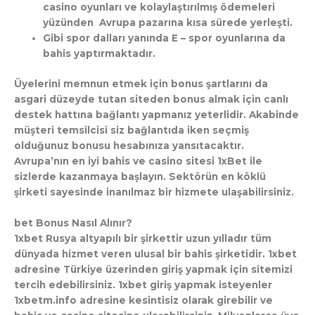
casino oyunları ve kolaylaştırılmış ödemeleri
yüzünden Avrupa pazarına kısa sürede yerleşti.
Gibi spor dalları yanında E – spor oyunlarına da
bahis yaptırmaktadır.
Üyelerini memnun etmek için bonus şartlarını da
asgari düzeyde tutan siteden bonus almak için canlı
destek hattına bağlantı yapmanız yeterlidir. Akabinde
müşteri temsilcisi siz bağlantıda iken seçmiş
olduğunuz bonusu hesabınıza yansıtacaktır.
Avrupa’nın en iyi bahis ve casino sitesi 1xBet ile
sizlerde kazanmaya başlayın. Sektörün en köklü
şirketi sayesinde inanılmaz bir hizmete ulaşabilirsiniz.
bet Bonus Nasıl Alınır?
1xbet Rusya altyapılı bir şirkettir uzun yılladır tüm
dünyada hizmet veren ulusal bir bahis şirketidir. 1xbet
adresine Türkiye üzerinden giriş yapmak için sitemizi
tercih edebilirsiniz. 1xbet giriş yapmak isteyenler
1xbetm.info adresine kesintisiz olarak girebilir ve