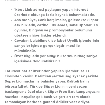
1xbet Link adresi paylaşımı yapan İnternet
üzerinde oldukça fazla kaynak bulunmaktadır.
Ana menüye, Canlı karşılmalar, gelecekteki spor
etkinliklerin, cazino, 1XGames, sanal sporlar, TV
oyunlar, bingoyu ve promosyonlar bölümünü
gösteren hiperlinkler eklendi.
Cevabını bulabilmek ise 1xbet Üyelik işlemlerinin
saniyeler içinde gerçekleştirilmesi ile
mümkündür.
Özet bilgilerin yer aldığı bu formu birkaç saniye
içerisinde doldurabilirsiniz.
Faturasız hatlar üzerinden yapılan işlemler ise TL
cinsinden kesilir. Belirtilen şartları sağlayacak şekilde
Süper Lig maçlarına bahisler yapın. Kaliteli bahis
bürosu 1xBet, Türkiye Süper Ligi’nin yeni sezon
başlangıcına özel olarak Süper Free Bet kampanyasını
hazırladı. Koşullar çok basit ve şartları tam olarak
tamamlayan herkese garanti ödüller vaat ediyor.