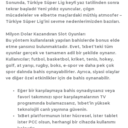
Sonunda, Türkiye Süper Lig keyfi yaz tatilinden sonra
tekrar başladı! Yeni yıldız oyuncular, çılgın
mücadeleler ve elbette maçlardaki müthiş atmosfer –
Türkiye Süper Lig’ini sevme nedenlerimizden bazıları.
Milyon Dolar Kazandıran Slot Oyunları
Bu yöntem kullanılarak yapılan bahislerde bonus elde
etme şansınız bulunmaktadır. Evet, 1xbet’teki tüm
oyunlar gerçek ve tamamen adil bir şekilde oynanır.
Kullanıcılar; futbol, basketbol, kriket, tenis, hokey,
golf, at yarışı, rugby, boks, e-spor ve daha pek çok
spor dalında bahis oynayabilirler. Ayrıca, siyasi olaylar
ve diğer özel etkinlikler için de bahis oynanabilir.
Eğer bir karşılaşmaya bahis oynadıysanız veya
favori takımınızı spor karşılaşmalarının TV
programında bulamazsanız, 1xbet’in yüksek
teknolojili canlı yayınına güvenin.
1xBet platformunun ister hücresel, ister tablet
ister PCC olsun, herhangi bir cihazda kullanımı