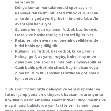
verecektir.
Dünya kumar markalarındaki spor sayısını
karşılaştıran resmi bir istatistik yoktur, ancak
anketimiz çoğu yerli şirketin önünde 1xbet’in
avantajını kanıtlıyor.
Şu anda her gün oynanan futbol, buz hokeyi,
Dota 2 ve basketbol için fantezi ligleri var.
Rakiplerinden ayıran en önemli özelliklerinden
birisi bahis çeşitliliğidir.
Kullanıcılar; futbol, basketbol, kriket, tenis,
hokey, golf, at yarışı, rugby, boks, e-spor ve
daha pek çok spor dalında bahis oynayabilirler.
Canlı bahis şirketinin sitesi, kayıtlı olsun veya
olmasın, tüm kullanıcılar tarafından görülmek
için serbesttir.
Türk spor TV’leri hızla gelişiyor ve yeni disiplinler ve
futbol şampiyonaları ekleyerek kapsamını artırıyorlar.
Koşulların derinlemesine analiz ihtiyacı duyulmasına ve
maç öncesi bahislerde yan faktörlerin tahmini bazı
spor hayranlarını caydırıyor. Olayların çoğu onun