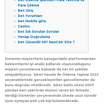
bet Ödeme İşlemleri: Para Yatırma ve
Para Çekme
Bet Giriş
bet Yorumları
bet Mobile giriş
Casino
bet Sık Sorulan Sorular
Hesap Doğrulama
bet Güvenilir Mi? Nasıl bir Site ?
Sistemin müşterilerin kategorideki platformlardan
beklentilerini iyi analiz edilerek oluşturulduğunu
müşteri yorumlarına bakarak da net bir şekilde
anlayabiliyoruz. 1xbet Havale İle Ödeme Yapma 2023
seçeneklerinde gerçekleştirilen güncellemeler de
bunu doğrular niteliktedir. 1xbet bahis sitesi 2007
yılından beri sektörde hizmet veren bir firmadır.
Verdiği hizmetler çerçevesinde sitede uzun süredir
oyun oynayan pek çok kişi bulunmaktadır.