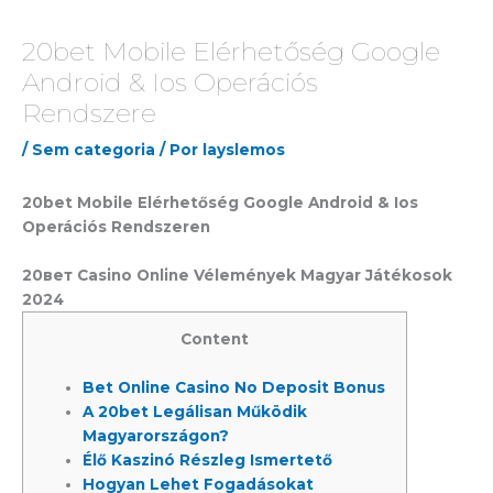
20bet Mobile Elérhetőség Google
Android & Ios Operációs
Rendszere
/
Sem categoria
/ Por
layslemos
20bet Mobile Elérhetőség Google Android & Ios
Operációs Rendszeren
20вет Саsіnо Оnlіnе Vélеménуеk Маgуаr Játékоsоk
2024
Content
Bet Online Casino No Deposit Bonus
A 20bet Legálisan Működik
Magyarországon?
Élő Kaszinó Részleg Ismertető
Hogyan Lehet Fogadásokat