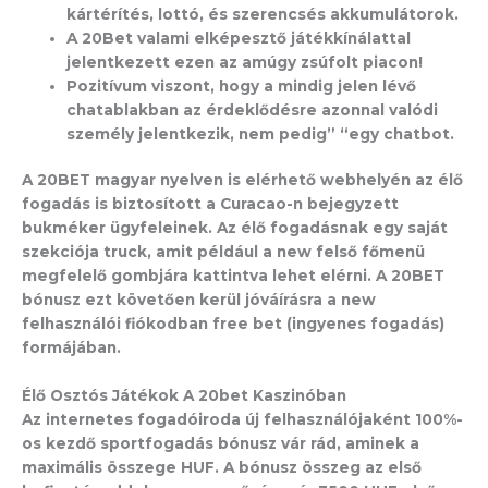
kártérítés, lottó, és szerencsés akkumulátorok.
A 20Bet valami elképesztő játékkínálattal
jelentkezett ezen az amúgy zsúfolt piacon!
Pozitívum viszont, hogy a mindig jelen lévő
chatablakban az érdeklődésre azonnal valódi
személy jelentkezik, nem pedig” “egy chatbot.
A 20BET magyar nyelven is elérhető webhelyén az élő
fogadás is biztosított a Curacao-n bejegyzett
bukméker ügyfeleinek. Az élő fogadásnak egy saját
szekciója truck, amit például a new felső főmenü
megfelelő gombjára kattintva lehet elérni. A 20BET
bónusz ezt követően kerül jóváírásra a new
felhasználói fiókodban free bet (ingyenes fogadás)
formájában.
Élő Osztós Játékok A 20bet Kaszinóban
Az internetes fogadóiroda új felhasználójaként 100%-
os kezdő sportfogadás bónusz vár rád, aminek a
maximális összege HUF. A bónusz összeg az első