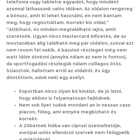
telefonra vagy tabletre egyaránt, hogy mindent
azonnal láthassunk valós időben. Az oldalon rengeteg
a bónusz, amit ki lehet használni, én nem bántam
meg, hogy regisztráltam. Korrekt kis oldal,”
“átlátható, és minden megtalálható rajta, amit
szeretnék. Ugyan nincs Mastercard kifizetés, de az
mostanában alig található meg pár oldalon, szóval ezt
nem rovom fel nekik. A kaszinó részleget még nem
watt időm átnézni (annyira nálam az nem is fontos),
da sportfogadási részlegük nálam csillagos ötös.
Sziasztok, hallottam erről az oldalról, és úgy
döntöttem, adok neki egy esélyt.
Esportban nincs olyan bő kínálat, de jó látni,
hogy ebben is folyamatosan fejlődnek.
Nem sok ilyet tudok mondani an in nessun caso
piacon, főleg, ami ennyire megbízható és
korrekt.
A 20betnek hiába van ciprusi üzemeltetője,
európai uniós ellenőrző szervek nem felügyelik
a működését.