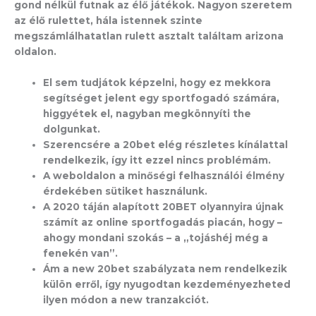
gond nélkül futnak az élő játékok. Nagyon szeretem
az élő rulettet, hála istennek szinte
megszámlálhatatlan rulett asztalt találtam arizona
oldalon.
El sem tudjátok képzelni, hogy ez mekkora
segítséget jelent egy sportfogadó számára,
higgyétek el, nagyban megkönnyíti the
dolgunkat.
Szerencsére a 20bet elég részletes kínálattal
rendelkezik, így itt ezzel nincs problémám.
A weboldalon a minőségi felhasználói élmény
érdekében sütiket használunk.
A 2020 táján alapított 20BET olyannyira újnak
számít az online sportfogadás piacán, hogy –
ahogy mondani szokás – a „tojáshéj még a
fenekén van”.
Ám a new 20bet szabályzata nem rendelkezik
külön erről, így nyugodtan kezdeményezheted
ilyen módon a new tranzakciót.