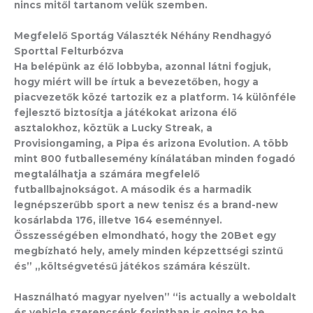
nincs mitől tartanom velük szemben.
Megfelelő Sportág Választék Néhány Rendhagyó
Sporttal Felturbózva
Ha belépünk az élő lobbyba, azonnal látni fogjuk,
hogy miért will be írtuk a bevezetőben, hogy a
piacvezetők közé tartozik ez a platform. 14 különféle
fejlesztő biztosítja a játékokat arizona élő
asztalokhoz, köztük a Lucky Streak, a
Provisiongaming, a Pipa és arizona Evolution. A több
mint 800 futballesemény kínálatában minden fogadó
megtalálhatja a számára megfelelő
futballbajnokságot. A második és a harmadik
legnépszerűbb sport a new tenisz és a brand-new
kosárlabda 176, illetve 164 eseménnyel.
Összességében elmondható, hogy the 20Bet egy
megbízható hely, amely minden képzettségi szintű
és” „költségvetésű játékos számára készült.
Használható magyar nyelven” “is actually a weboldalt
és vehicle szerencsénk forintban is going to be