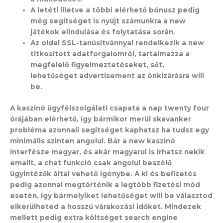
A letéti illetve a többi elérhető bónusz pedig
még segítséget is nyújt számunkra a new
játékok elindulása és folytatása során.
Az oldal SSL-tanúsítvánnyal rendelkezik a new
titkosított adatforgalomról, tartalmazza a
megfelelő figyelmeztetéseket, sőt,
lehetőséget advertisement az önkizárásra will
be.
A kaszinó ügyfélszolgálati csapata a nap twenty four
órájában elérhető, így bármikor merül skavanker
probléma azonnali segítséget kaphatsz ha tudsz egy
minimális szinten angolul. Bár a new kaszinó
interfésze magyar, és akár magyarul is írhatsz nekik
emailt, a chat funkció csak angolul beszélő
ügyintézők által vehető igénybe. A ki és befizetés
pedig azonnal megtörténik a legtöbb fizetési mód
esetén, így bármelyiket lehetőséget will be választod
elkerülheted a hosszú várakozási időket. Mindezek
mellett pedig extra költséget search engine