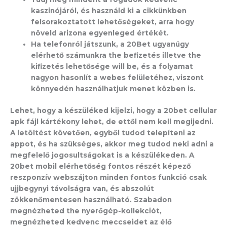
kaszinójáról, és használd ki a cikkünkben
felsorakoztatott lehetőségeket, arra hogy
növeld arizona egyenleged értékét.
Ha telefonról játszunk, a 20Bet ugyanúgy
elérhető számunkra the befizetés illetve the
kifizetés lehetősége will be, és a folyamat
nagyon hasonlít a webes felületéhez, viszont
könnyedén használhatjuk menet közben is.
Lehet, hogy a készüléked kijelzi, hogy a 20bet cellular
apk fájl kártékony lehet, de ettől nem kell megijedni.
A letöltést követően, egyből tudod telepíteni az
appot, és ha szükséges, akkor meg tudod neki adni a
megfelelő jogosultságokat is a készülékeden. A
20bet mobil elérhetőség fontos részét képező
reszponzív webszájton minden fontos funkció csak
ujjbegynyi távolságra van, és abszolút
zökkenőmentesen használható. Szabadon
megnézheted the nyerőgép-kollekciót,
megnézheted kedvenc meccseidet az élő