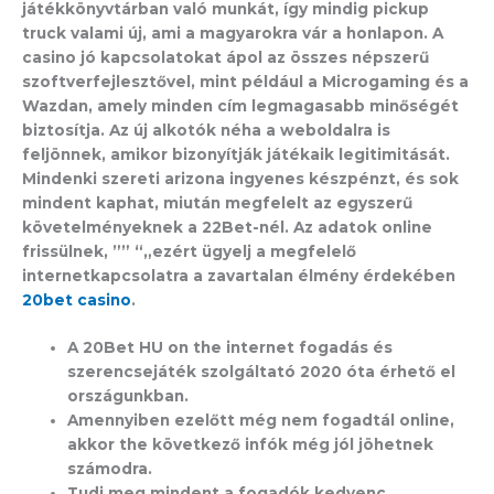
játékkönyvtárban való munkát, így mindig pickup
truck valami új, ami a magyarokra vár a honlapon. A
casino jó kapcsolatokat ápol az összes népszerű
szoftverfejlesztővel, mint például a Microgaming és a
Wazdan, amely minden cím legmagasabb minőségét
biztosítja. Az új alkotók néha a weboldalra is
feljönnek, amikor bizonyítják játékaik legitimitását.
Mindenki szereti arizona ingyenes készpénzt, és sok
mindent kaphat, miután megfelelt az egyszerű
követelményeknek a 22Bet-nél. Az adatok online
frissülnek, ”” “„ezért ügyelj a megfelelő
internetkapcsolatra a zavartalan élmény érdekében
20bet casino
.
A 20Bet HU on the internet fogadás és
szerencsejáték szolgáltató 2020 óta érhető el
országunkban.
Amennyiben ezelőtt még nem fogadtál online,
akkor the következő infók még jól jöhetnek
számodra.
Tudj meg mindent a fogadók kedvenc