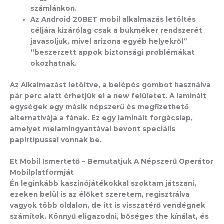
számlánkon.
Az Android 20BET mobil alkalmazás letöltés
céljára kizárólag csak a bukméker rendszerét
javasoljuk, mivel arizona egyéb helyekről”
“beszerzett appok biztonsági problémákat
okozhatnak.
Az Alkalmazást letöltve, a belépés gombot használva
pár perc alatt érhetjük el a new felületet. A laminált
egységek egy másik népszerű és megfizethető
alternatívája a fának. Ez egy laminált forgácslap,
amelyet melamingyantával bevont speciális
papírtípussal vonnak be.
Et Mobil Ismertető – Bemutatjuk A Népszerű Operátor
Mobilplatformját
Én leginkább kaszinójátékokkal szoktam játszani,
ezeken belül is az élőket szeretem, regisztrálva
vagyok több oldalon, de itt is visszatérő vendégnek
számítok. Könnyű eligazodni, bőséges the kínálat, és