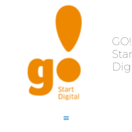
Ir
Menu
para
o
principal
conteúdo
GO!
Star
Digi