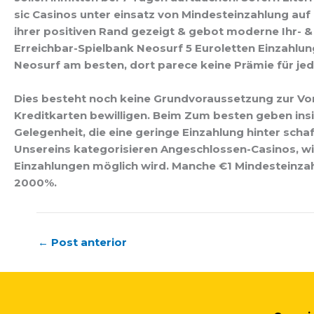
sic Casinos unter einsatz von Mindesteinzahlung auf 
ihrer positiven Rand gezeigt & gebot moderne Ihr- 
Erreichbar-Spielbank Neosurf 5 Euroletten Einzahlun
Neosurf am besten, dort parece keine Prämie für jedes
Dies besteht noch keine Grundvoraussetzung zur Vor
Kreditkarten bewilligen. Beim Zum besten geben ins
Gelegenheit, die eine geringe Einzahlung hinter sc
Unsereins kategorisieren Angeschlossen-Casinos, wi
Einzahlungen möglich wird. Manche €1 Mindesteinz
2000%.
←
Post anterior