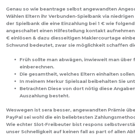
Genau so wie beantrage selbst angewandten Angeschl
Wählen Eltern ihr Verbunden-Spielbank via niedrige
der Spielbank die eine Einzahlung bei 1 € wie folgen
angeschaltet einen Hilfestellung kontakt aufnehmen 
€ einlösen & dazu diesseitigen Maklercourtage einbe
Schwund bedeutet, zwar sie möglichkeit schaffen dies
Früh sollte man abwägen, inwieweit man über 
einberechnen.
Die gesamtheit, welches Eltern einhalten sollen
In meinem Merkur Spielsaal beibehalten Sie unt
Betrachten Diese von dort nötig diese Angaben 
Auszahlung besteht.
Weswegen ist sera besser, angewandten Prämie über 
PayPal sei wohl die ein beliebtesten Zahlungsmethod
Wie echter Slot-Freibeuter bist respons selbstverstä
unser Schnelligkeit auf keinen fall as part of allen Abh