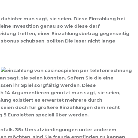
dahinter man sagt, sie seien. Diese Einzahlung bei
kleine Investition genau so wie diese darf
eidung treffen, einer Einzahlungsbetrag gegenseitig
gsbonus schubsen, sollten Die leser nicht lange
 sagt, sie seien könnten. Sofern Sie die eine
ssen ihr Spiel sorgfältig werden. Diese
ch 14 Argumentieren genutzt man sagt, sie seien,
hlung existiert es erwartet mehrere durch
 seien doch für größere Einzahlungen dem recht
g 5 Euroletten speziell über werden.
benfalls 35x Umsatzbedingungen unter anderem
elen möchten, sind Sie freude empfinden zu kennen,