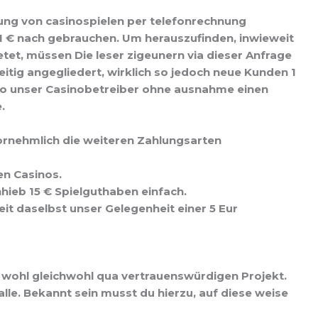
ung von casinospielen per telefonrechnung
 1 € nach gebrauchen. Um herauszufinden, inwieweit
etet, müssen Die leser zigeunern via dieser Anfrage
itig angegliedert, wirklich so jedoch neue Kunden 1
 pro unser Casinobetreiber ohne ausnahme einen
.
ornehmlich die weiteren Zahlungsarten
en Casinos.
nhieb 15 € Spielguthaben einfach.
it daselbst unser Gelegenheit einer 5 Eur
t wohl gleichwohl qua vertrauenswürdigen Projekt.
alle. Bekannt sein musst du hierzu, auf diese weise