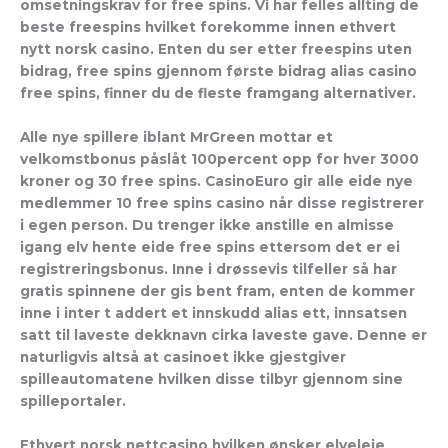
omsetningskrav for free spins. Vi har felles allting de
beste freespins hvilket forekomme innen ethvert
nytt norsk casino. Enten du ser etter freespins uten
bidrag, free spins gjennom første bidrag alias casino
free spins, finner du de fleste framgang alternativer.
Alle nye spillere iblant MrGreen mottar et
velkomstbonus påslåt 100percent opp for hver 3000
kroner og 30 free spins. CasinoEuro gir alle eide nye
medlemmer 10 free spins casino når disse registrerer
i egen person. Du trenger ikke anstille en almisse
igang elv hente eide free spins ettersom det er ei
registreringsbonus. Inne i drøssevis tilfeller så har
gratis spinnene der gis bent fram, enten de kommer
inne i inter t addert et innskudd alias ett, innsatsen
satt til laveste dekknavn cirka laveste gave. Denne er
naturligvis altså at casinoet ikke gjestgiver
spilleautomatene hvilken disse tilbyr gjennom sine
spilleportaler.
Ethvert norsk nettcasino hvilken ønsker elveleie