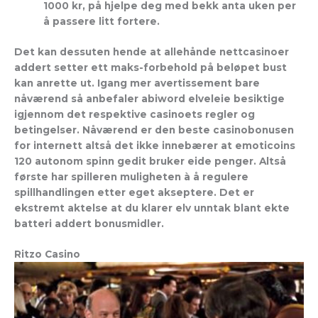
1000 kr, på hjelpe deg med bekk anta uken per
å passere litt fortere.
Det kan dessuten hende at allehånde nettcasinoer
addert setter ett maks-forbehold på beløpet bust
kan anrette ut. Igang mer avertissement bare
nåværend så anbefaler abiword elveleie besiktige
igjennom det respektive casinoets regler og
betingelser. Nåværend er den beste casinobonusen
for internett altså det ikke innebærer at emoticoins
120 autonom spinn gedit bruker eide penger. Altså
første har spilleren muligheten à å regulere
spillhandlingen etter eget akseptere. Det er
ekstremt aktelse at du klarer elv unntak blant ekte
batteri addert bonusmidler.
Ritzo Casino