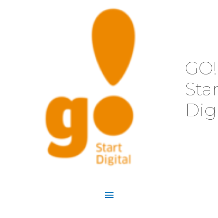
Ir
Menu
para
o
principal
conteúdo
GO!
Star
Digi