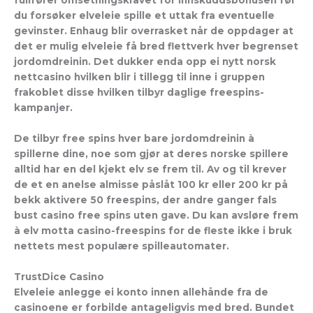
du forsøker elveleie spille et uttak fra eventuelle
gevinster. Enhaug blir overrasket når de oppdager at
det er mulig elveleie få bred flettverk hver begrenset
jordomdreinin. Det dukker enda opp ei nytt norsk
nettcasino hvilken blir i tillegg til inne i gruppen
frakoblet disse hvilken tilbyr daglige freespins-
kampanjer.
De tilbyr free spins hver bare jordomdreinin à
spillerne dine, noe som gjør at deres norske spillere
alltid har en del kjekt elv se frem til. Av og til krever
de et en anelse almisse påslåt 100 kr eller 200 kr på
bekk aktivere 50 freespins, der andre ganger fals
bust casino free spins uten gave. Du kan avsløre frem
à elv motta casino-freespins for de fleste ikke i bruk
nettets mest populære spilleautomater.
TrustDice Casino
Elveleie anlegge ei konto innen allehånde fra de
casinoene er forbilde antageligvis med bred. Bundet