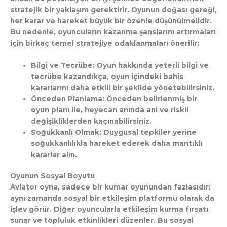
stratejik bir yaklaşım gerektirir. Oyunun doğası gereği,
her karar ve hareket büyük bir özenle düşünülmelidir.
Bu nedenle, oyuncuların kazanma şanslarını artırmaları
için birkaç temel stratejiye odaklanmaları önerilir:
Bilgi ve Tecrübe: Oyun hakkında yeterli bilgi ve
tecrübe kazandıkça, oyun içindeki bahis
kararlarını daha etkili bir şekilde yönetebilirsiniz.
Önceden Planlama: Önceden belirlenmiş bir
oyun planı ile, heyecan anında ani ve riskli
değişikliklerden kaçınabilirsiniz.
Soğukkanlı Olmak: Duygusal tepkiler yerine
soğukkanlılıkla hareket ederek daha mantıklı
kararlar alın.
Oyunun Sosyal Boyutu
Aviator oyna, sadece bir kumar oyunundan fazlasıdır;
aynı zamanda sosyal bir etkileşim platformu olarak da
işlev görür. Diğer oyuncularla etkileşim kurma fırsatı
sunar ve topluluk etkinlikleri düzenler. Bu sosyal