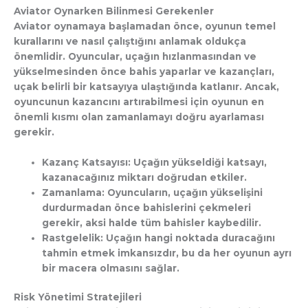
Aviator Oynarken Bilinmesi Gerekenler
Aviator oynamaya başlamadan önce, oyunun temel
kurallarını ve nasıl çalıştığını anlamak oldukça
önemlidir. Oyuncular, uçağın hızlanmasından ve
yükselmesinden önce bahis yaparlar ve kazançları,
uçak belirli bir katsayıya ulaştığında katlanır. Ancak,
oyuncunun kazancını artırabilmesi için oyunun en
önemli kısmı olan zamanlamayı doğru ayarlaması
gerekir.
Kazanç Katsayısı: Uçağın yükseldiği katsayı,
kazanacağınız miktarı doğrudan etkiler.
Zamanlama: Oyuncuların, uçağın yükselişini
durdurmadan önce bahislerini çekmeleri
gerekir, aksi halde tüm bahisler kaybedilir.
Rastgelelik: Uçağın hangi noktada duracağını
tahmin etmek imkansızdır, bu da her oyunun ayrı
bir macera olmasını sağlar.
Risk Yönetimi Stratejileri