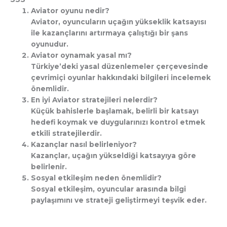
Aviator oyunu nedir?
Aviator, oyuncuların uçağın yükseklik katsayısı
ile kazançlarını artırmaya çalıştığı bir şans
oyunudur.
Aviator oynamak yasal mı?
Türkiye’deki yasal düzenlemeler çerçevesinde
çevrimiçi oyunlar hakkındaki bilgileri incelemek
önemlidir.
En iyi Aviator stratejileri nelerdir?
Küçük bahislerle başlamak, belirli bir katsayı
hedefi koymak ve duygularınızı kontrol etmek
etkili stratejilerdir.
Kazançlar nasıl belirleniyor?
Kazançlar, uçağın yükseldiği katsayıya göre
belirlenir.
Sosyal etkileşim neden önemlidir?
Sosyal etkileşim, oyuncular arasında bilgi
paylaşımını ve strateji geliştirmeyi teşvik eder.