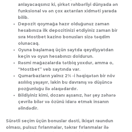
anlayacaqsınız ki, şirkət rəhbərliyi dünyada ən
funksional və ən çox axtarılan xidməti yarada
bilib.
Depozit qoymağa hazır olduğunuz zaman
hesabınıza ilk depozitinizi etdiyiniz zaman bir
sıra Mostbet kazino bonusları sizə təqdim
olunacaq.
Oyuna başlamaq üçün saytda qeydiyyatdan
keçin və oyun hesabınızı doldurun.
Rəsmi mağazalarda tətbiq yoxdur, amma o,
“Mostbet” veb saytında var.
Qumarbazların yalnız 2% -i həqiqətən bir növ
asılılıq yaşayır, lakin bu davranış və düşüncə
pozğunluğu ilə əlaqədardır.
Bildiyiniz kimi, dozanı aşsanız, hər şey zəhərə
çevrilə bilər və özünü idarə etmək insanın
əlindədir.
Sürətli seçim üçün bonuslar dəsti, ikiqat raundun
olması, pulsuz fırlanmalar, təkrar fırlanmalar ilə