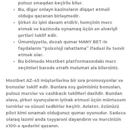
pulsuz sınaqdan keçirilə bilər.
Bu, digər onlayn kazinoların diqqət etməli
olduğu qazanan birləşmədir.
Şirkət öz işini davam etdirir, həmçinin mərc
etmək və kazinoda oynamaq üçün ən əlverişli
şərtləri təklif edir.
Ümumiyyətlə, dozalı qumar MANY BET-in
faydalarını “psixoloji rahatlama” ifadəsi ilə təsvir
etmək olar.
Bu bölmədə Mostbet platformasındakı mərc
seçimləri barədə ətraflı məlumat ala bilərsiniz.
Mostbet AZ-45 müştərilərinə bir sıra promosyonlar və
bonuslar təklif edir. Bunlara xoş gəlmisiniz bonusları,
pulsuz mərclər və cashback təklifləri daxildir. Bundan
əlavə, şirkət oyunçuların iştirak etməsi üçün müntəzəm
turnirlər və xüsusi tədbirlər keçirir. Aviator, özünüzü
pilot kimi sınamalı olduğunuz qumar oyunudur. Sadəcə
olaraq lazımi anda təyyarəni dayandırın və mərcinizin
x100-ə qədərini qazanın.