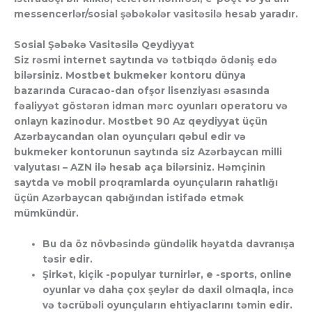
messencerlər/sosial şəbəkələr vasitəsilə hesab yaradır.
Sosial Şəbəkə Vasitəsilə Qeydiyyat
Siz rəsmi internet saytında və tətbiqdə ödəniş edə
bilərsiniz. Mostbet bukmeker kontoru dünya
bazarında Curacao-dan ofşor lisenziyası əsasında
fəaliyyət göstərən idman mərc oyunları operatoru və
onlayn kazinodur. Mostbet 90 Az qeydiyyat üçün
Azərbaycandan olan oyunçuları qəbul edir və
bukmeker kontorunun saytında siz Azərbaycan milli
valyutası – AZN ilə hesab aça bilərsiniz. Həmçinin
saytda və mobil proqramlarda oyunçuların rahatlığı
üçün Azərbaycan qabığından istifadə etmək
mümkündür.
Bu da öz növbəsində gündəlik həyatda davranışa
təsir edir.
Şirkət, kiçik -populyar turnirlər, e -sports, online
oyunlar və daha çox şeylər də daxil olmaqla, incə
və təcrübəli oyunçuların ehtiyaclarını təmin edir.