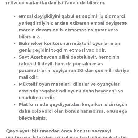
mövcud variantlardan istifadə edə bilərəm.
Əmsal dəyişikliyini qəbul et seçimi ilə siz mərci
yerləşdirdiyiniz andan etibarən əmsal dəyişərsə
mərcin davam edib-etməməsinə qərar verə
bilərsiniz.
Bukmeker kontorunun müxtəlif oyunların ən
geniş çeşidini təqdim etməsi vacibdir.
Sayt Azərbaycan dilini dəstəkləyir, həmçinin
təkcə dili deyil, həm də portalın əsas
parametrlərini dəyişdirən 30-dan çox milli dəriyə
malikdir.
Müxtəlif oyun masaları, dilerlər və oyunçular
arasında rəqabət adi oyunu daha həyəcanlı və
unudulmaz edir.
Platformada qeydiyyatdan keçərkən sizin üçün
daha cəlbedici olan bonus hansıdırsa, onu seçə
biləcəksiniz.
Qeydiyyatı bitirməzdən öncə bonusu seçməyi
unutmayın. İstəkdən asılı olaraq başlanğıc mükafatın