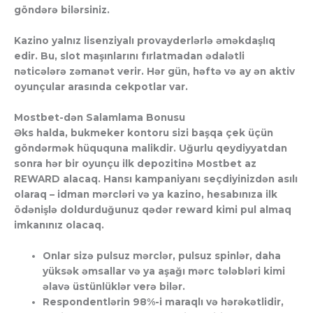
göndərə bilərsiniz.
Kazino yalnız lisenziyalı provayderlərlə əməkdaşlıq
edir. Bu, slot maşınlarını fırlatmadan ədalətli
nəticələrə zəmanət verir. Hər gün, həftə və ay ən aktiv
oyunçular arasında cekpotlar var.
Mostbet-dən Salamlama Bonusu
Əks halda, bukmeker kontoru sizi başqa çek üçün
göndərmək hüququna malikdir. Uğurlu qeydiyyatdan
sonra hər bir oyunçu ilk depozitinə Mostbet az
REWARD alacaq. Hansı kampaniyanı seçdiyinizdən asılı
olaraq – idman mərcləri və ya kazino, hesabınıza ilk
ödənişlə doldurduğunuz qədər reward kimi pul almaq
imkanınız olacaq.
Onlar sizə pulsuz mərclər, pulsuz spinlər, daha
yüksək əmsallar və ya aşağı mərc tələbləri kimi
əlavə üstünlüklər verə bilər.
Respondentlərin 98%-i maraqlı və hərəkətlidir,