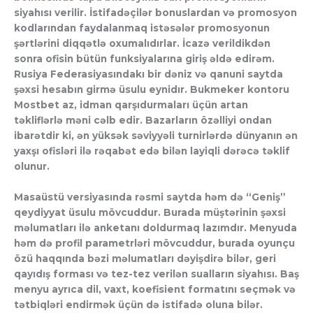
siyahısı verilir. İstifadəçilər bonuslardan və promosyon
kodlarından faydalanmaq istəsələr promosyonun
şərtlərini diqqətlə oxumalıdırlar. İcazə verildikdən
sonra ofisin bütün funksiyalarına giriş əldə edirəm.
Rusiya Federasiyasındakı bir dəniz və qanuni saytda
şəxsi hesabın girmə üsulu eynidır. Bukmeker kontoru
Mostbet az, idman qarşıdurmaları üçün artan
təkliflərlə məni cəlb edir. Bazarların özəlliyi ondan
ibarətdir ki, ən yüksək səviyyəli turnirlərdə dünyanın ən
yaxşı ofisləri ilə rəqabət edə bilən layiqli dərəcə təklif
olunur.
Masaüstü versiyasında rəsmi saytda həm də “Geniş”
qeydiyyat üsulu mövcuddur. Burada müştərinin şəxsi
məlumatları ilə anketanı doldurmaq lazımdır. Menyuda
həm də profil parametrləri mövcuddur, burada oyunçu
özü haqqında bəzi məlumatları dəyişdirə bilər, geri
qayıdış forması və tez-tez verilən sualların siyahısı. Baş
menyu ayrıca dil, vaxt, koefisient formatını seçmək və
tətbiqləri endirmək üçün də istifadə oluna bilər.