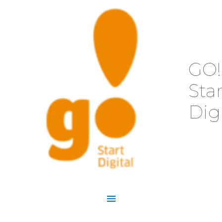
Ir
Menu
para
o
principal
conteúdo
GO!
Star
Digi