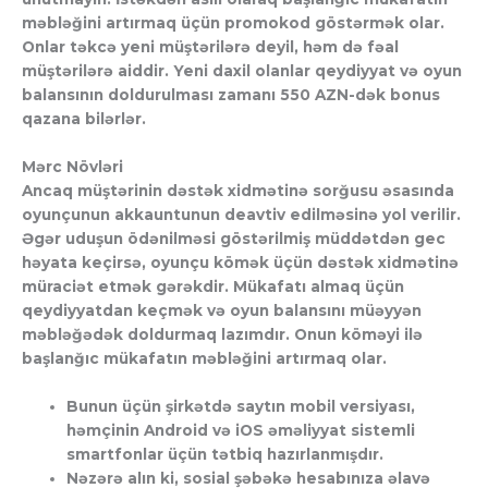
məbləğini artırmaq üçün promokod göstərmək olar.
Onlar təkcə yeni müştərilərə deyil, həm də fəal
müştərilərə aiddir. Yeni daxil olanlar qeydiyyat və oyun
balansının doldurulması zamanı 550 AZN-dək bonus
qazana bilərlər.
Mərc Növləri
Ancaq müştərinin dəstək xidmətinə sorğusu əsasında
oyunçunun akkauntunun deavtiv edilməsinə yol verilir.
Əgər uduşun ödənilməsi göstərilmiş müddətdən gec
həyata keçirsə, oyunçu kömək üçün dəstək xidmətinə
müraciət etmək gərəkdir. Mükafatı almaq üçün
qeydiyyatdan keçmək və oyun balansını müəyyən
məbləğədək doldurmaq lazımdır. Onun köməyi ilə
başlanğıc mükafatın məbləğini artırmaq olar.
Bunun üçün şirkətdə saytın mobil versiyası,
həmçinin Android və iOS əməliyyat sistemli
smartfonlar üçün tətbiq hazırlanmışdır.
Nəzərə alın ki, sosial şəbəkə hesabınıza əlavə