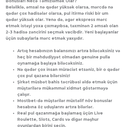
Bonusları Necə Təmizləmək Olar?
Beləliklə, əmsal nə qədər yüksək olarsa, mərcdə nə
qədər çox hadisələr olarsa, pul itirmə riski bir um
qədər yüksək olar. Yenə də, əgər ekspress mərc
etmək istəyi yoxa çıxmayıbsa, təxminən 2 əmsalı olan
2-3 hadisə zəncirini seçmək vacibdir. Yeni başlayanlar
üçün subaylarla mərc etmək yaxşıdır.
Artıq hesabınızın balansınızı artıra biləcəksiniz və
heç bir məhdudiyyət olmadan genuine pulla
oynamağa başlaya biləcəksiniz.
Nə qədər çox insan müraciət etsəniz, bir o qədər
çox pul qazana bilərsiniz!
Şirkət müsbət bahis təcrübəsi əldə etmək üçün
müştərilərə mükəmməl xidmət göstərməyə
çalışır.
Mostbet-də müştərilər müxtəlif növ bonuslar
hesabına öz uduşlarını artıra bilərlər.
Real pul qazanmağa başlamaq üçün Live
Roulette, Slots, Cards və digər məşhur
oyunlardan birini seçin.