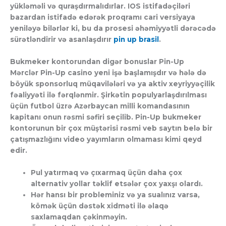
yükləməli və quraşdırmalıdırlar. IOS istifadəçiləri
bazardan istifadə edərək proqramı cari versiyaya
yeniləyə bilərlər ki, bu da prosesi əhəmiyyətli dərəcədə
sürətləndirir və asanlaşdırır
pin up brasil
.
Bukmeker kontorundan digər bonuslar Pin-Up
Mərclər Pin-Up casino yeni işə başlamışdır və hələ də
böyük sponsorluq müqavilələri və ya aktiv xeyriyyəçilik
fəaliyyəti ilə fərqlənmir. Şirkətin populyarlaşdırılması
üçün futbol üzrə Azərbaycan milli komandasının
kapitanı onun rəsmi səfiri seçilib. Pin-Up bukmeker
kontorunun bir çox müştərisi rəsmi veb saytın belə bir
çatışmazlığını video yayımların olmaması kimi qeyd
edir.
Pul yatırmaq və çıxarmaq üçün daha çox
alternativ yollar təklif etsələr çox yaxşı olardı.
Hər hansı bir probleminiz və ya sualınız varsa,
kömək üçün dəstək xidməti ilə əlaqə
saxlamaqdan çəkinməyin.