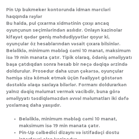
Pin Up bukmeker kontorunda idman mərcləri
haqqında rəylər
Bu halda, pul çıxarma xidmətinin çıxışı ancaq
oyunçunun seçimlərindən asılıdır. Onlayn kazinolar
kifayət qədər geniş məhdudiyyətlər qoyur ki,
oyunçular öz hesablarından vəsait çıxara bilsinlər.
Beləliklə, minimum məbləğ cəmi 10 manat, maksimum
isə 19 min manata çatır. Tipik olaraq, ödəniş əməliyyatı
başa çatdıqdan sonra hesab bir neçə dəqiqə ərzində
doldurulur. Prosedur daha uzun çəkərsə, oyunçular
həmişə sizə kömək etmək üçün fəaliyyət göstərən
dəstəklə əlaqə saxlaya bilərlər. Formanı doldurarkən
yalnız dəqiq məlumat vermək vacibdir, buna görə
əməliyyatı təsdiqləməzdən əvvəl məlumatları iki dəfə
yoxlamaq daha yaxşıdır.
Beləliklə, minimum məbləğ cəmi 10 manat,
maksimum isə 19 min manata çatır.
Pin-Up cəlbedici dizaynı və istifadəçi dostu