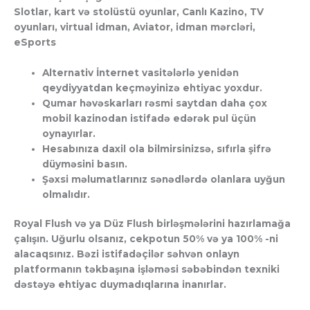
Slotlar, kart və stolüstü oyunlar, Canlı Kazino, TV
oyunları, virtual idman, Aviator, idman mərcləri,
eSports
Alternativ İnternet vasitələrlə yenidən
qeydiyyatdan keçməyinizə ehtiyac yoxdur.
Qumar həvəskarları rəsmi saytdan daha çox
mobil kazinodan istifadə edərək pul üçün
oynayırlar.
Hesabınıza daxil ola bilmirsinizsə, sıfırla şifrə
düyməsini basın.
Şəxsi məlumatlarınız sənədlərdə olanlara uyğun
olmalıdır.
Royal Flush və ya Düz Flush birləşmələrini hazırlamağa
çalışın. Uğurlu olsanız, cekpotun 50% və ya 100% -ni
alacaqsınız. Bəzi istifadəçilər səhvən onlayn
platformanın təkbaşına işləməsi səbəbindən texniki
dəstəyə ehtiyac duymadıqlarına inanırlar.