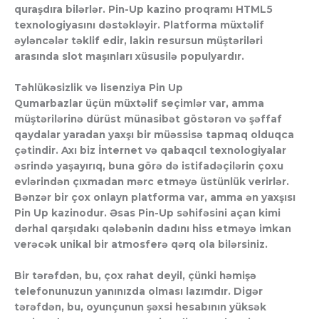
quraşdıra bilərlər. Pin-Up kazino proqramı HTML5
texnologiyasını dəstəkləyir. Platforma müxtəlif
əyləncələr təklif edir, lakin resursun müştəriləri
arasında slot maşınları xüsusilə populyardır.
Təhlükəsizlik və lisenziya Pin Up
Qumarbazlar üçün müxtəlif seçimlər var, amma
müştərilərinə dürüst münasibət göstərən və şəffaf
qaydalar yaradan yaxşı bir müəssisə tapmaq olduqca
çətindir. Axı biz İnternet və qabaqcıl texnologiyalar
əsrində yaşayırıq, buna görə də istifadəçilərin çoxu
evlərindən çıxmadan mərc etməyə üstünlük verirlər.
Bənzər bir çox onlayn platforma var, amma ən yaxşısı
Pin Up kazinodur. Əsas Pin-Up səhifəsini açan kimi
dərhal qarşıdakı qələbənin dadını hiss etməyə imkan
verəcək unikal bir atmosferə qərq ola bilərsiniz.
Bir tərəfdən, bu, çox rahat deyil, çünki həmişə
telefonunuzun yanınızda olması lazımdır. Digər
tərəfdən, bu, oyunçunun şəxsi hesabının yüksək