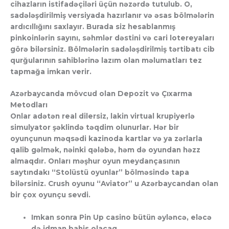
cihazların istifadəçiləri üçün nəzərdə tutulub. O,
sadələşdirilmiş versiyada hazırlanır və əsas bölmələrin
ardıcıllığını saxlayır. Burada siz hesablanmış
pinkoinlərin sayını, səhmlər dəstini və cari lotereyaları
görə bilərsiniz. Bölmələrin sadələşdirilmiş tərtibatı cib
qurğularının sahiblərinə lazım olan məlumatları tez
tapmağa imkan verir.
Azərbaycanda mövcud olan Depozit və Çıxarma
Metodları
Onlar adətən real dilersiz, lakin virtual krupiyerlə
simulyator şəklində təqdim olunurlar. Hər bir
oyunçunun məqsədi kazinoda kartlar və ya zərlarla
qalib gəlmək, nəinki qələbə, həm də oyundan həzz
almaqdır. Onları məşhur oyun meydançasının
saytındakı “Stolüstü oyunlar” bölməsində tapa
bilərsiniz. Crush oyunu “Aviator” u Azərbaycandan olan
bir çox oyunçu sevdi.
Imkan sonra Pin Up casino bütün əyləncə, eləcə
də idman bahis olacaq.