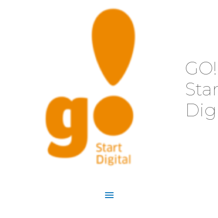
Ir
Menu
para
o
principal
conteúdo
GO!
Star
Digi