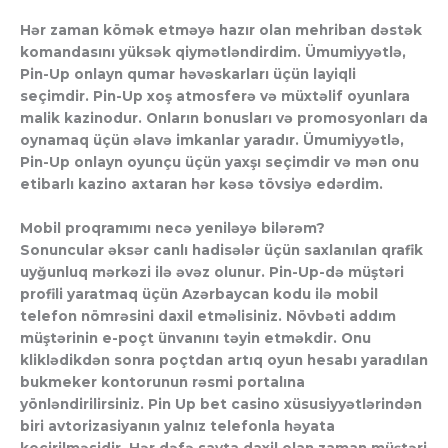
Hər zaman kömək etməyə hazır olan mehriban dəstək
komandasını yüksək qiymətləndirdim. Ümumiyyətlə,
Pin-Up onlayn qumar həvəskarları üçün layiqli
seçimdir. Pin-Up xoş atmosferə və müxtəlif oyunlara
malik kazinodur. Onların bonusları və promosyonları da
oynamaq üçün əlavə imkanlar yaradır. Ümumiyyətlə,
Pin-Up onlayn oyunçu üçün yaxşı seçimdir və mən onu
etibarlı kazino axtaran hər kəsə tövsiyə edərdim.
Mobil proqramımı necə yeniləyə bilərəm?
Sonuncular əksər canlı hadisələr üçün saxlanılan qrafik
uyğunluq mərkəzi ilə əvəz olunur. Pin-Up-də müştəri
profili yaratmaq üçün Azərbaycan kodu ilə mobil
telefon nömrəsini daxil etməlisiniz. Növbəti addım
müştərinin e-poçt ünvanını təyin etməkdir. Onu
kliklədikdən sonra poçtdan artıq oyun hesabı yaradılan
bukmeker kontorunun rəsmi portalına
yönləndirilirsiniz. Pin Up bet casino xüsusiyyətlərindən
biri avtorizasiyanın yalnız telefonla həyata