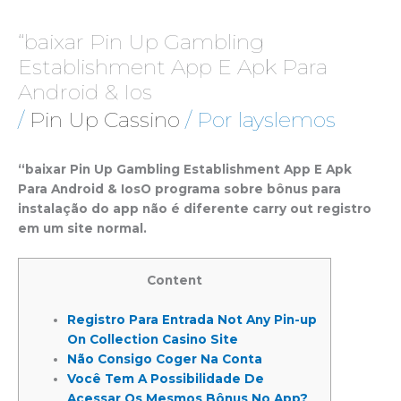
“baixar Pin Up Gambling
Establishment App E Apk Para
Android & Ios
/
Pin Up Cassino
/ Por
layslemos
“baixar Pin Up Gambling Establishment App E Apk
Para Android & Ios
O programa sobre bônus para
instalação do app não é diferente carry out registro
em um site normal.
Content
Registro Para Entrada Not Any Pin-up
On Collection Casino Site
Não Consigo Coger Na Conta
Você Tem A Possibilidade De
Acessar Os Mesmos Bônus No App?