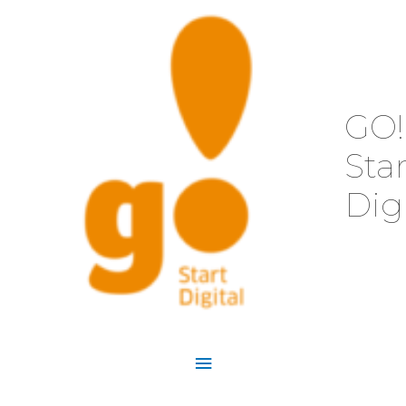
Ir
Menu
para
o
principal
conteúdo
GO!
Star
Digi