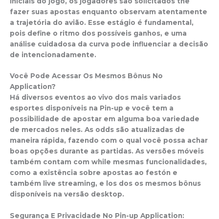
iniciais do jogo, os jogadores são solicitados the
fazer suas apostas enquanto observam atentamente
a trajetória do avião. Esse estágio é fundamental,
pois define o ritmo dos possíveis ganhos, e uma
análise cuidadosa da curva pode influenciar a decisão
de intencionadamente.
Você Pode Acessar Os Mesmos Bônus No
Application?
Há diversos eventos ao vivo dos mais variados
esportes disponíveis na Pin-up e você tem a
possibilidade de apostar em alguma boa variedade
de mercados neles. As odds são atualizadas de
maneira rápida, fazendo com o qual você possa achar
boas opções durante as partidas. As versões móveis
também contam com while mesmas funcionalidades,
como a existência sobre apostas ao festón e
também live streaming, e los dos os mesmos bônus
disponíveis na versão desktop.
Segurança E Privacidade No Pin-up Application: