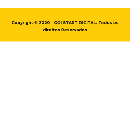
Copyright © 2020 - GO! START DIGITAL. Todos os
direitos Reservados