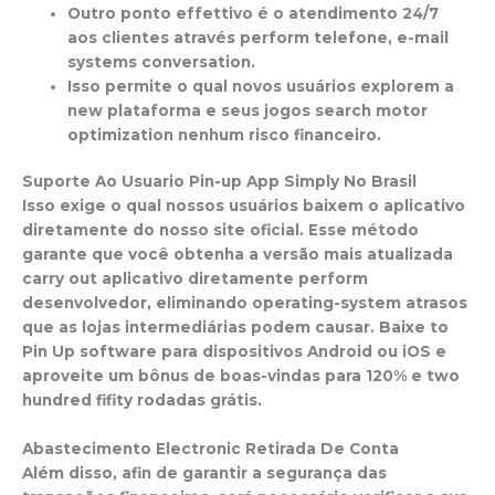
Outro ponto effettivo é o atendimento 24/7
aos clientes através perform telefone, e-mail
systems conversation.
Isso permite o qual novos usuários explorem a
new plataforma e seus jogos search motor
optimization nenhum risco financeiro.
Suporte Ao Usuario Pin-up App Simply No Brasil
Isso exige o qual nossos usuários baixem o aplicativo
diretamente do nosso site oficial. Esse método
garante que você obtenha a versão mais atualizada
carry out aplicativo diretamente perform
desenvolvedor, eliminando operating-system atrasos
que as lojas intermediárias podem causar. Baixe to
Pin Up software para dispositivos Android ou iOS e
aproveite um bônus de boas-vindas para 120% e two
hundred fifity rodadas grátis.
Abastecimento Electronic Retirada De Conta
Além disso, afin de garantir a segurança das