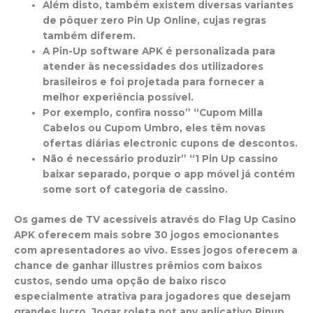
Além disto, também existem diversas variantes
de pôquer zero Pin Up Online, cujas regras
também diferem.
A Pin-Up software APK é personalizada para
atender às necessidades dos utilizadores
brasileiros e foi projetada para fornecer a
melhor experiência possível.
Por exemplo, confira nosso” “Cupom Milla
Cabelos ou Cupom Umbro, eles têm novas
ofertas diárias electronic cupons de descontos.
Não é necessário produzir” “1 Pin Up cassino
baixar separado, porque o app móvel já contém
some sort of categoria de cassino.
Os games de TV acessíveis através do Flag Up Casino
APK oferecem mais sobre 30 jogos emocionantes
com apresentadores ao vivo. Esses jogos oferecem a
chance de ganhar illustres prêmios com baixos
custos, sendo uma opção de baixo risco
especialmente atrativa para jogadores que desejam
grandes lucro. Jogar roleta not any aplicativo Pinup