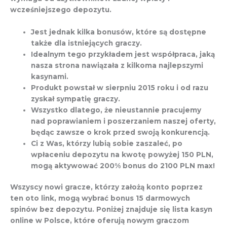
wcześniejszego depozytu.
Jest jednak kilka bonusów, które są dostępne
także dla istniejących graczy.
Idealnym tego przykładem jest współpraca, jaką
nasza strona nawiązała z kilkoma najlepszymi
kasynami.
Produkt powstał w sierpniu 2015 roku i od razu
zyskał sympatię graczy.
Wszystko dlatego, że nieustannie pracujemy
nad poprawianiem i poszerzaniem naszej oferty,
będąc zawsze o krok przed swoją konkurencją.
Ci z Was, którzy lubią sobie zaszaleć, po
wpłaceniu depozytu na kwotę powyżej 150 PLN,
mogą aktywować 200% bonus do 2100 PLN max!
Wszyscy nowi gracze, którzy założą konto poprzez
ten oto link, mogą wybrać bonus 15 darmowych
spinów bez depozytu. Poniżej znajduje się lista kasyn
online w Polsce, które oferują nowym graczom