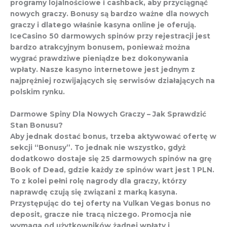
programy lojalnościowe i cashback, aby przyciągnąć
nowych graczy. Bonusy są bardzo ważne dla nowych
graczy i dlatego właśnie kasyna online je oferują.
IceCasino 50 darmowych spinów przy rejestracji jest
bardzo atrakcyjnym bonusem, ponieważ można
wygrać prawdziwe pieniądze bez dokonywania
wpłaty. Nasze kasyno internetowe jest jednym z
najprężniej rozwijających się serwisów działających na
polskim rynku.
Darmowe Spiny Dla Nowych Graczy – Jak Sprawdzić
Stan Bonusu?
Aby jednak dostać bonus, trzeba aktywować ofertę w
sekcji “Bonusy”. To jednak nie wszystko, gdyż
dodatkowo dostaje się 25 darmowych spinów na grę
Book of Dead, gdzie każdy ze spinów wart jest 1 PLN.
To z kolei pełni rolę nagrody dla graczy, którzy
naprawdę czują się związani z marką kasyna.
Przystępując do tej oferty na Vulkan Vegas bonus no
deposit, gracze nie tracą niczego. Promocja nie
wymaga od użytkowników żadnej wpłaty i