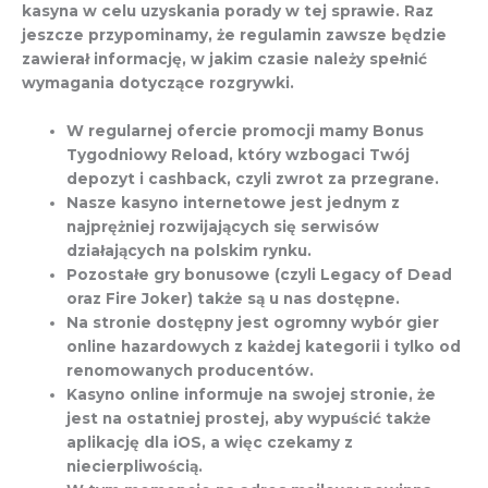
kasyna w celu uzyskania porady w tej sprawie. Raz
jeszcze przypominamy, że regulamin zawsze będzie
zawierał informację, w jakim czasie należy spełnić
wymagania dotyczące rozgrywki.
W regularnej ofercie promocji mamy Bonus
Tygodniowy Reload, który wzbogaci Twój
depozyt i cashback, czyli zwrot za przegrane.
Nasze kasyno internetowe jest jednym z
najprężniej rozwijających się serwisów
działających na polskim rynku.
Pozostałe gry bonusowe (czyli Legacy of Dead
oraz Fire Joker) także są u nas dostępne.
Na stronie dostępny jest ogromny wybór gier
online hazardowych z każdej kategorii i tylko od
renomowanych producentów.
Kasyno online informuje na swojej stronie, że
jest na ostatniej prostej, aby wypuścić także
aplikację dla iOS, a więc czekamy z
niecierpliwością.