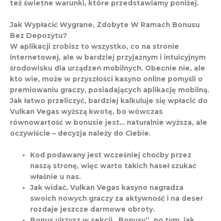
też świetne warunki, które przedstawiamy poniżej.
Jak Wypłacić Wygrane, Zdobyte W Ramach Bonusu
Bez Depozytu?
W aplikacji zrobisz to wszystko, co na stronie
internetowej, ale w bardziej przyjaznym i intuicyjnym
środowisku dla urządzeń mobilnych. Obecnie nie, ale
kto wie, może w przyszłości kasyno online pomyśli o
premiowaniu graczy, posiadających aplikację mobilną.
Jak łatwo przeliczyć, bardziej kalkuluje się wpłacić do
Vulkan Vegas wyższą kwotę, bo wówczas
równowartość w bonusie jest… naturalnie wyższa, ale
oczywiście – decyzja należy do Ciebie.
Kod podawany jest wcześniej choćby przez
naszą stronę, więc warto takich haseł szukać
właśnie u nas.
Jak widać, Vulkan Vegas kasyno nagradza
swoich nowych graczy za aktywność i na deser
rozdaje jeszcze darmowe obroty.
Bonus ujrzysz w sekcji „Bonusy”, po tym, jak