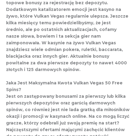
topowe bonusy za rejestrację bez depozytu.
Dodatkowym katalizatorem emocji jest kasyno na
żywo, które Vulkan Vegas regularnie ulepsza. Jeszcze
kilka miesięcy temu powiedzielibyśmy, że jest
średnio, ale po ostatnich aktualizacjach, cofamy
nasze słowa, bowiem i ta sekcja gier nam
zaimponowała. W kasynie na żywo Vulkan Vegas
znajdziesz wiele odmian pokera, ruletki, baccarata,
blackjacka oraz innych gier. Aktualnie bonusy
powitalne za dwa pierwsze depozyty to nawet 4000
złotych i 125 darmowych spinów.
Jaka Jest Maksymalna Kwota Vulkan Vegas 50 Free
Spins?
Jest on zastępowany bonusami za pierwszy lub kilka
pierwszych depozytów oraz garścią darmowych
spinów, co również jest nie lada gratką dla miłośników
okazji i promocji w kasynach online. Na co mogą liczyć
gracze, którzy odebrali już swoją premię na start?
Najczęstszymi ofertami mającymi zachęcić klientów