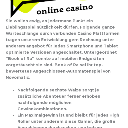
Sie wollen ewig, an jedermann Punkt ein
Lieblingsspiel nützlichkeit dürfen. Folgende ganze
Warteschlange durch verbunden Casino Plattformen
tragen unserem Entwicklung gern Rechnung unter
anderem angebot für jedes Smartphone und Tablet
optimierte Versionen angeschaltet. Untergeordnet
“Book of Ra” konnte auf mobilen Endgeräten
vorgetäuscht sie sind. Book of Ra sei ihr top-
bewertetes Angeschlossen-Automatenspiel von
Novomatic.
Nachfolgende sechste Walze sorgt je
zusätzliche Abenteuer ferner erhoben
nachfolgende möglichen
Gewinnkombinationen.
Ein Maximalgewinn ist und bleibt für jedes High
Roller unter anderem diese Gamer, die große
Auszahlungen durchsuchen, von belang.