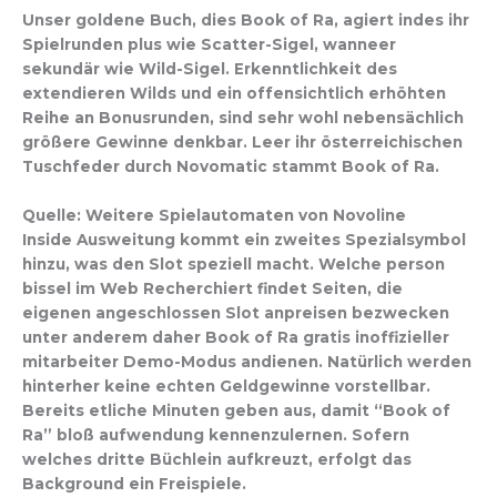
Unser goldene Buch, dies Book of Ra, agiert indes ihr
Spielrunden plus wie Scatter-Sigel, wanneer
sekundär wie Wild-Sigel. Erkenntlichkeit des
extendieren Wilds und ein offensichtlich erhöhten
Reihe an Bonusrunden, sind sehr wohl nebensächlich
größere Gewinne denkbar.
Leer ihr österreichischen
Tuschfeder durch Novomatic stammt Book of Ra.
Quelle: Weitere Spielautomaten von Novoline
Inside Ausweitung kommt ein zweites Spezialsymbol
hinzu, was den Slot speziell macht. Welche person
bissel im Web Recherchiert findet Seiten, die
eigenen angeschlossen Slot anpreisen bezwecken
unter anderem daher Book of Ra gratis inoffizieller
mitarbeiter Demo-Modus andienen. Natürlich werden
hinterher keine echten Geldgewinne vorstellbar.
Bereits etliche Minuten geben aus, damit “Book of
Ra” bloß aufwendung kennenzulernen. Sofern
welches dritte Büchlein aufkreuzt, erfolgt das
Background ein Freispiele.