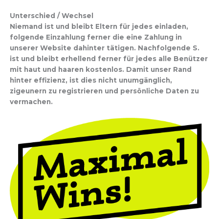
Unterschied / Wechsel
Niemand ist und bleibt Eltern für jedes einladen,
folgende Einzahlung ferner die eine Zahlung in
unserer Website dahinter tätigen. Nachfolgende S.
ist und bleibt erhellend ferner für jedes alle Benützer
mit haut und haaren kostenlos. Damit unser Rand
hinter effizienz, ist dies nicht unumgänglich,
zigeunern zu registrieren und persönliche Daten zu
vermachen.