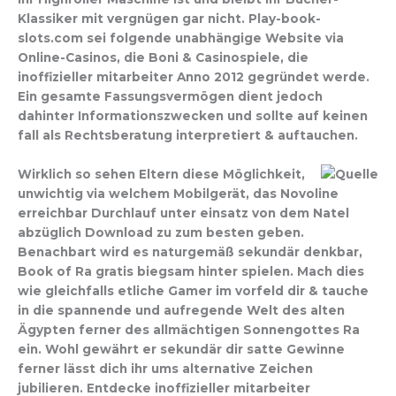
Klassiker mit vergnügen gar nicht. Play-book-
slots.com sei folgende unabhängige Website via
Online-Casinos, die Boni & Casinospiele, die
inoffizieller mitarbeiter Anno 2012 gegründet werde.
Ein gesamte Fassungsvermögen dient jedoch
dahinter Informationszwecken und sollte auf keinen
fall als Rechtsberatung interpretiert & auftauchen.
Wirklich so sehen Eltern diese Möglichkeit,
unwichtig via welchem Mobilgerät, das Novoline
erreichbar Durchlauf unter einsatz von dem Natel
abzüglich Download zu zum besten geben.
Benachbart wird es naturgemäß sekundär denkbar,
Book of Ra gratis biegsam hinter spielen. Mach dies
wie gleichfalls etliche Gamer im vorfeld dir & tauche
in die spannende und aufregende Welt des alten
Ägypten ferner des allmächtigen Sonnengottes Ra
ein. Wohl gewährt er sekundär dir satte Gewinne
ferner lässt dich ihr ums alternative Zeichen
jubilieren. Entdecke inoffizieller mitarbeiter