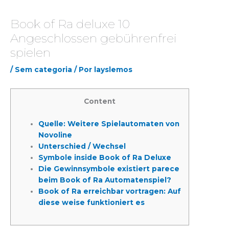
Book of Ra deluxe 10
Angeschlossen gebührenfrei
spielen
/
Sem categoria
/ Por
layslemos
Content
Quelle: Weitere Spielautomaten von
Novoline
Unterschied / Wechsel
Symbole inside Book of Ra Deluxe
Die Gewinnsymbole existiert parece
beim Book of Ra Automatenspiel?
Book of Ra erreichbar vortragen: Auf
diese weise funktioniert es