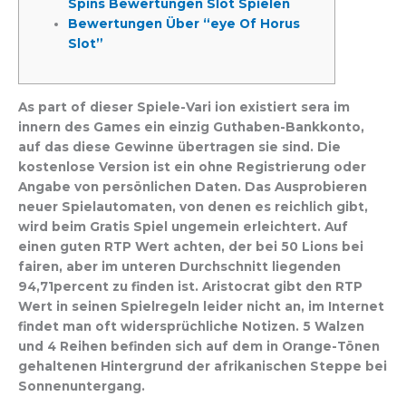
Spins Bewertungen Slot Spielen
Bewertungen Über “eye Of Horus
Slot”
As part of dieser Spiele-Vari ion existiert sera im
innern des Games ein einzig Guthaben-Bankkonto,
auf das diese Gewinne übertragen sie sind. Die
kostenlose Version ist ein ohne Registrierung oder
Angabe von persönlichen Daten. Das Ausprobieren
neuer Spielautomaten, von denen es reichlich gibt,
wird beim Gratis Spiel ungemein erleichtert. Auf
einen guten RTP Wert achten, der bei 50 Lions bei
fairen, aber im unteren Durchschnitt liegenden
94,71percent zu finden ist.
Aristocrat gibt den RTP
Wert in seinen Spielregeln leider nicht an, im Internet
findet man oft widersprüchliche Notizen. 5 Walzen
und 4 Reihen befinden sich auf dem in Orange-Tönen
gehaltenen Hintergrund der afrikanischen Steppe bei
Sonnenuntergang.