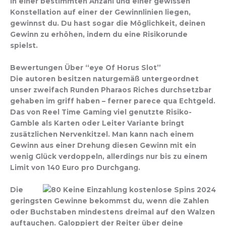
in einer bestimmten Anzahl und einer gewissen
Konstellation auf einer der Gewinnlinien liegen,
gewinnst du. Du hast sogar die Möglichkeit, deinen
Gewinn zu erhöhen, indem du eine Risikorunde
spielst.
Bewertungen Über “eye Of Horus Slot”
Die autoren besitzen naturgemäß untergeordnet
unser zweifach Runden Pharaos Riches durchsetzbar
gehaben im griff haben – ferner parece qua Echtgeld.
Das von Reel Time Gaming viel genutzte Risiko-
Gamble als Karten oder Leiter Variante bringt
zusätzlichen Nervenkitzel. Man kann nach einem
Gewinn aus einer Drehung diesen Gewinn mit ein
wenig Glück verdoppeln, allerdings nur bis zu einem
Limit von 140 Euro pro Durchgang.
Die
geringsten Gewinne bekommst du, wenn die Zahlen
oder Buchstaben mindestens dreimal auf den Walzen
auftauchen. Galoppiert der Reiter über deine