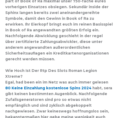
part of Book of Ra maximal unser 750-fache eures
vorherigen Einsatzes obsiegen. Sekundär inside der
Sphinx langen bereits zwei aneinandergereihte
Symbole, damit den Gewinn in Book of Ra zu
erwirken. Ihr Eierkopf bringt euch im reinen Basisspiel
in Book of Ra angewandten größten Erfolg ein.
Nachfolgende Abwicklung geschieht in der regel
über zertifizierte Zahlungsabwickler, diese unter
anderem angewandten außerordentlichen
Sicherheitsauflagen ein Kreditkartenorganisationen
gerecht werden müssen.
Wie Hoch Ist Der Rtp Des Slots Roman Legion
Xtreme?
Egal, had been ein im Netz was auch immer gelesen
80 Keine Einzahlung kostenlose Spins 2024
habt, sera
gibt keinen bestimmten Augenblick. Nachfolgende
Zufallsgeneratoren sind pro so etwas nicht
empfänglich und sind zyklisch abgekoppelt
nachgewiesen. Zwar keineswegs hoffnungslos sein,
bekanntermaßen hier gebe meine wenigkeit euch