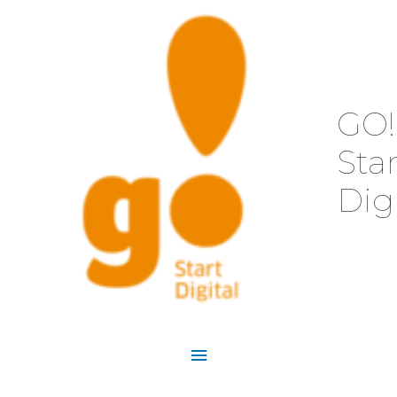
Ir
Menu
para
o
principal
conteúdo
GO!
Star
Digi