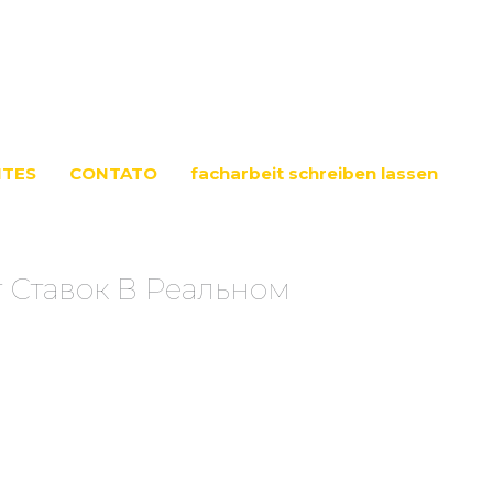
NTES
CONTATO
facharbeit schreiben lassen
 Ставок В Реальном