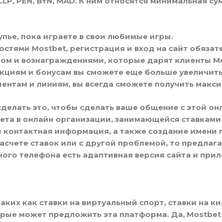
P, CLP, PEN, BYN, MAD. К ним относятся минимальная
пье, пока играете в свои любимые игры.
стями Mostbet, регистрация и вход на сайт обязат
том и вознаграждениями, которые дарят клиенты Mo
кциям и бонусам вы сможете еще больше увеличить
там и линиям, вы всегда сможете получить максим
сделать это, чтобы сделать ваше общение с этой 
чета в онлайн организации, занимающейся ставками 
 контактная информация, а также создание имени п
асчете ставок или с другой проблемой, то предлага
ого телефона есть адаптивная версия сайта и при
таких как ставки на виртуальный спорт, ставки на к
орые может предложить эта платформа. Да, Mostbe