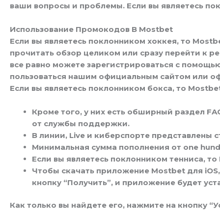
ваши вопросы и проблемы. Если вы являетесь по
Использование Промокодов В Mostbet
Если вы являетесь поклонником хоккея, то Mostb
прочитать обзор целиком или сразу перейти к рег
все равно можете зарегистрироваться с помощью
пользоваться нашим официальным сайтом или оф
Если вы являетесь поклонником бокса, то Mostb
Кроме того, у них есть обширный раздел FA
от службы поддержки.
В линии, Live и киберспорте представлены 
Минимальная сумма пополнения от one hundr
Если вы являетесь поклонником тенниса, то
Чтобы скачать приложение Mostbet для iOS, 
кнопку “Получить”, и приложение будет уст
Как только вы найдете его, нажмите на кнопку “