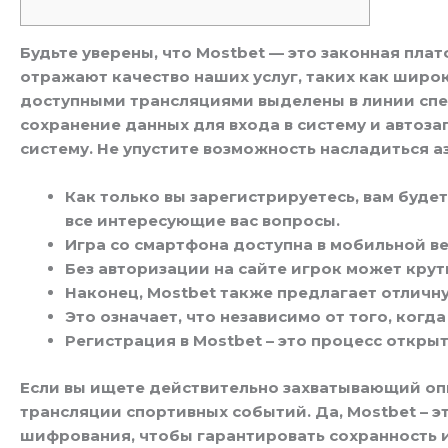
Будьте уверены, что Mostbet — это законная пл
отражают качество наших услуг, таких как широ
доступными трансляциями выделены в линии спе
сохранение данных для входа в систему и автоза
систему. Не упустите возможность насладиться 
Как только вы зарегистрируетесь, вам буде
все интересующие вас вопросы.
Игра со смартфона доступна в мобильной ве
Без авторизации на сайте игрок может кру
Наконец, Mostbet также предлагает отличн
Это означает, что независимо от того, когда
Регистрация в Mostbet – это процесс откры
Если вы ищете действительно захватывающий опыт
трансляции спортивных событий. Да, Mostbet – 
шифрования, чтобы гарантировать сохранность и