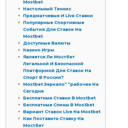
Mostbet
Настольный Теннис
Предматчевые И Live Ставки
Популярные Спортивные
События Для Ставок На
Mostbet
Доступные Валюты
Казино Игры
Является Ли Мостбет
Легальной И Безопасной
Платформой Для Ставок На
Спорт В России?
Mostbet Зеркало” “рабочее На
Сегодня
Бесплатные Ставки В Mostbet
Бесплатные Спины В Mostbet
Вариант Ставок Live На Mostbet
Как Поставить Ставку На
Мостбет