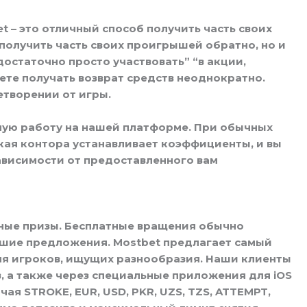
t – это отличный способ получить часть своих
 получить часть своих проигрышей обратно, но и
статочно просто участвовать” “в акции,
ете получать возврат средств неоднократно.
летворении от игры.
ную работу на нашей платформе. При обычных
ская контора устанавливает коэффициенты, и вы
зависимости от предоставленного вам
ные призы. Бесплатные вращения обычно
учшие предложения. Mostbet предлагает самый
ля игроков, ищущих разнообразия. Наши клиенты
в, а также через специальные приложения для iOS
ая STROKE, EUR, USD, PKR, UZS, TZS, ATTEMPT,