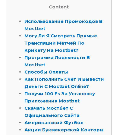
Content
Использование Промокодов В
Mostbet
Могу Ли Я Смотреть Прямые
Трансляции Матчей По
Крикету На Mostbet?
Программа Лояльности В
Mostbet
Способы Оплаты
Как Пополнить Счет И Вывести
Деньги С Mostbet Online?
Получи 100 Fs За Установку
Приложения Mostbet
Скачать Мостбет С
Официального Сайта
Американский Футбол
Акции Букмекерской Конторы