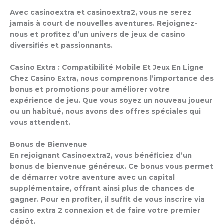
Avec casinoextra et casinoextra2, vous ne serez
jamais à court de nouvelles aventures. Rejoignez-
nous et profitez d’un univers de jeux de casino
diversifiés et passionnants.
Casino Extra : Compatibilité Mobile Et Jeux En Ligne
Chez Casino Extra, nous comprenons l’importance des
bonus et promotions pour améliorer votre
expérience de jeu. Que vous soyez un nouveau joueur
ou un habitué, nous avons des offres spéciales qui
vous attendent.
Bonus de Bienvenue
En rejoignant Casinoextra2, vous bénéficiez d’un
bonus de bienvenue généreux. Ce bonus vous permet
de démarrer votre aventure avec un capital
supplémentaire, offrant ainsi plus de chances de
gagner. Pour en profiter, il suffit de vous inscrire via
casino extra 2 connexion et de faire votre premier
dépôt.