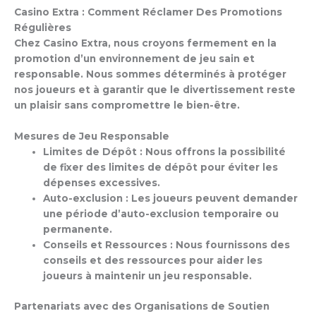
Casino Extra : Comment Réclamer Des Promotions
Régulières
Chez Casino Extra, nous croyons fermement en la
promotion d’un environnement de jeu sain et
responsable. Nous sommes déterminés à protéger
nos joueurs et à garantir que le divertissement reste
un plaisir sans compromettre le bien-être.
Mesures de Jeu Responsable
Limites de Dépôt : Nous offrons la possibilité
de fixer des limites de dépôt pour éviter les
dépenses excessives.
Auto-exclusion : Les joueurs peuvent demander
une période d’auto-exclusion temporaire ou
permanente.
Conseils et Ressources : Nous fournissons des
conseils et des ressources pour aider les
joueurs à maintenir un jeu responsable.
Partenariats avec des Organisations de Soutien