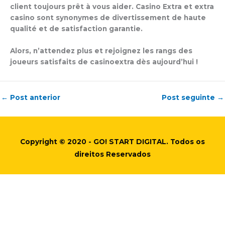
client toujours prêt à vous aider. Casino Extra et extra
casino sont synonymes de divertissement de haute
qualité et de satisfaction garantie.
Alors, n’attendez plus et rejoignez les rangs des
joueurs satisfaits de casinoextra dès aujourd’hui !
←
Post anterior
Post seguinte
→
Copyright © 2020 - GO! START DIGITAL. Todos os
direitos Reservados