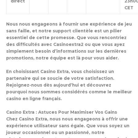
direct
23h0
CET
Nous nous engageons à fournir une expérience de jeu
sans faille, et notre support clientèle est un pilier
essentiel de cette promesse. Que vous rencontriez
des difficultés avec Casinoextra2 ou que vous ayez
simplement besoin d’informations sur les dernières
promotions, notre équipe est là pour vous aider.
En choisissant Casino Extra, vous choisissez un
partenaire qui se soucie de votre satisfaction.
Rejoignez-nous dès aujourd’hui et découvrez
pourquoi nous sommes considérés comme le meilleur
casino en ligne français.
Casino Extra : Astuces Pour Maximiser Vos Gains
Chez Casino Extra, nous nous engageons à offrir une
expérience utilisateur sans égale. Que vous soyez un
joueur occasionnel ou un passionné, notre