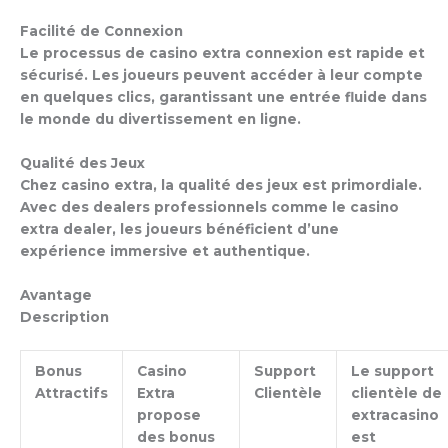
Facilité de Connexion
Le processus de casino extra connexion est rapide et
sécurisé. Les joueurs peuvent accéder à leur compte
en quelques clics, garantissant une entrée fluide dans
le monde du divertissement en ligne.
Qualité des Jeux
Chez casino extra, la qualité des jeux est primordiale.
Avec des dealers professionnels comme le casino
extra dealer, les joueurs bénéficient d’une
expérience immersive et authentique.
Avantage
Description
Bonus
Casino
Support
Le support
Attractifs
Extra
Clientèle
clientèle de
propose
extracasino
des bonus
est