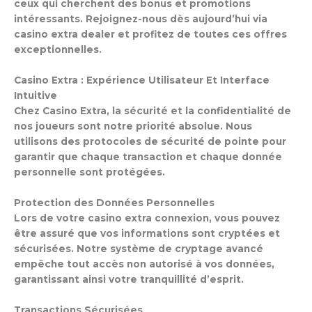
ceux qui cherchent des bonus et promotions
intéressants. Rejoignez-nous dès aujourd’hui via
casino extra dealer et profitez de toutes ces offres
exceptionnelles.
Casino Extra : Expérience Utilisateur Et Interface
Intuitive
Chez Casino Extra, la sécurité et la confidentialité de
nos joueurs sont notre priorité absolue. Nous
utilisons des protocoles de sécurité de pointe pour
garantir que chaque transaction et chaque donnée
personnelle sont protégées.
Protection des Données Personnelles
Lors de votre casino extra connexion, vous pouvez
être assuré que vos informations sont cryptées et
sécurisées. Notre système de cryptage avancé
empêche tout accès non autorisé à vos données,
garantissant ainsi votre tranquillité d’esprit.
Transactions Sécurisées