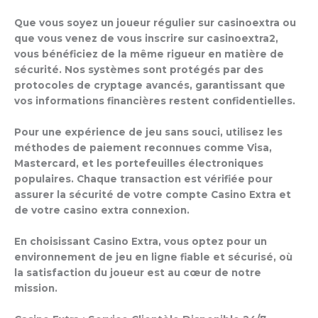
Que vous soyez un joueur régulier sur casinoextra ou
que vous venez de vous inscrire sur casinoextra2,
vous bénéficiez de la même rigueur en matière de
sécurité. Nos systèmes sont protégés par des
protocoles de cryptage avancés, garantissant que
vos informations financières restent confidentielles.
Pour une expérience de jeu sans souci, utilisez les
méthodes de paiement reconnues comme Visa,
Mastercard, et les portefeuilles électroniques
populaires. Chaque transaction est vérifiée pour
assurer la sécurité de votre compte Casino Extra et
de votre casino extra connexion.
En choisissant Casino Extra, vous optez pour un
environnement de jeu en ligne fiable et sécurisé, où
la satisfaction du joueur est au cœur de notre
mission.