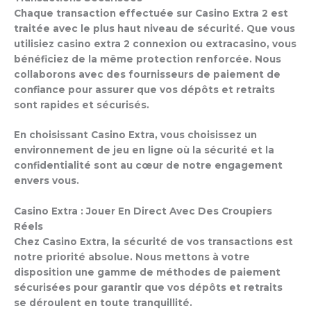
Chaque transaction effectuée sur Casino Extra 2 est
traitée avec le plus haut niveau de sécurité. Que vous
utilisiez casino extra 2 connexion ou extracasino, vous
bénéficiez de la même protection renforcée. Nous
collaborons avec des fournisseurs de paiement de
confiance pour assurer que vos dépôts et retraits
sont rapides et sécurisés.
En choisissant Casino Extra, vous choisissez un
environnement de jeu en ligne où la sécurité et la
confidentialité sont au cœur de notre engagement
envers vous.
Casino Extra : Jouer En Direct Avec Des Croupiers
Réels
Chez Casino Extra, la sécurité de vos transactions est
notre priorité absolue. Nous mettons à votre
disposition une gamme de méthodes de paiement
sécurisées pour garantir que vos dépôts et retraits
se déroulent en toute tranquillité.