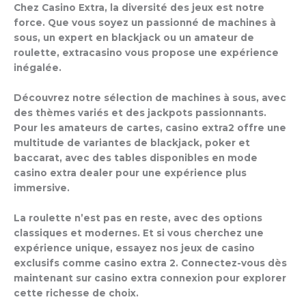
Chez Casino Extra, la diversité des jeux est notre
force. Que vous soyez un passionné de machines à
sous, un expert en blackjack ou un amateur de
roulette, extracasino vous propose une expérience
inégalée.
Découvrez notre sélection de machines à sous, avec
des thèmes variés et des jackpots passionnants.
Pour les amateurs de cartes, casino extra2 offre une
multitude de variantes de blackjack, poker et
baccarat, avec des tables disponibles en mode
casino extra dealer pour une expérience plus
immersive.
La roulette n’est pas en reste, avec des options
classiques et modernes. Et si vous cherchez une
expérience unique, essayez nos jeux de casino
exclusifs comme casino extra 2. Connectez-vous dès
maintenant sur casino extra connexion pour explorer
cette richesse de choix.