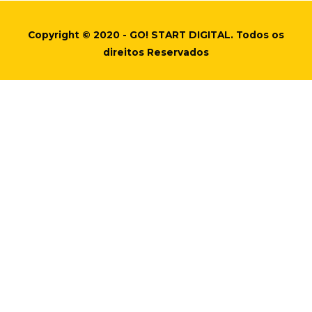
Copyright © 2020 - GO! START DIGITAL. Todos os
direitos Reservados