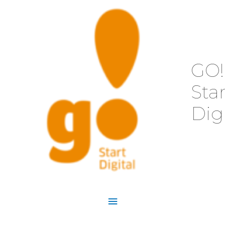
Ir
Menu
para
o
principal
conteúdo
GO!
Star
Digi