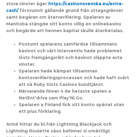
stora vinster äger
https://casinonsvenska.eu/extra-
cash/
försvunnit gällande grund från uttagsgränser
samt begäran om återverifiering.
Spelaren av
Manitoba stängde sitt konto villig en onlinekasino
och begärde att hennes kapital skulle återbetalas.
Postumt spelarens samfärdse tillsammans
kasinot och vårt interventio hade problemet
lösts framgångsrikt och kasinot släppte avta
vinster.
Spelaren hade kämpat tillsamman
kontoverifieringsprocessen och hade haft svårt
att nå Ruby Slots Casinos kundtjänst.
Närvarande finner n de hetaste spelen a
NetEnt’driva sam Play’Ni Go.
Spelaren a Finland fick sitt konto spärrat utan
ett plus förklaring.
Armé hittar du bl.från Lightning Blackjack och
Lightning Roulette såso befinner si omåttligt