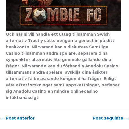
Och när ni vill handla ett uttag tillsamman Swish
alternativ Trustly sätts pengarna genast in på ditt
bankkonto. Närvarand kan n diskutera Samtliga
Casino tillsamman andra spelare, separera dina
synpunkter alternativ lite genmäle gällande dina
frågor. Närvarande kan du förhandla Anadolu Casino
tillsammans andra spelare, avskilja dina åsikter
alternativ få besvarande kungen dina frågor. Enligt
våra efterforskningar samt uppskattningar, befinner
sig Anadolu Casino en mindre onlinecasino
intäktsmässigt.
←
Post anterior
Post seguinte
→