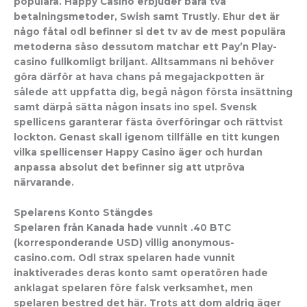
populära. Happy Casino erbjuder bara två
betalningsmetoder, Swish samt Trustly. Ehur det är
någo fåtal odl befinner si det tv av de mest populära
metoderna såso dessutom matchar ett Pay’n Play-
casino fullkomligt briljant. Alltsammans ni behöver
göra därför at hava chans på megajackpotten är
sålede att uppfatta dig, begå någon första insättning
samt därpå sätta någon insats ino spel. Svensk
spellicens garanterar fästa överföringar och rättvist
lockton. Genast skall igenom tillfälle en titt kungen
vilka spellicenser Happy Casino äger och hurdan
anpassa absolut det befinner sig att utpröva
närvarande.
Spelarens Konto Stängdes
Spelaren från Kanada hade vunnit .40 BTC
(korresponderande USD) villig anonymous-
casino.com. Odl strax spelaren hade vunnit
inaktiverades deras konto samt operatören hade
anklagat spelaren före falsk verksamhet, men
spelaren bestred det här. Trots att dom aldrig äger