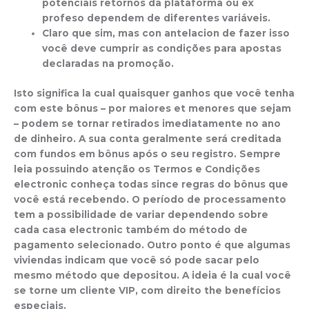
potenciais retornos da plataforma ou ex
profeso dependem de diferentes variáveis.
Claro que sim, mas con antelacion de fazer isso
você deve cumprir as condições para apostas
declaradas na promoção.
Isto significa la cual quaisquer ganhos que você tenha
com este bônus – por maiores et menores que sejam
– podem se tornar retirados imediatamente no ano
de dinheiro. A sua conta geralmente será creditada
com fundos em bônus após o seu registro. Sempre
leia possuindo atenção os Termos e Condições
electronic conheça todas since regras do bônus que
você está recebendo. O período de processamento
tem a possibilidade de variar dependendo sobre
cada casa electronic também do método de
pagamento selecionado. Outro ponto é que algumas
viviendas indicam que você só pode sacar pelo
mesmo método que depositou. A ideia é la cual você
se torne um cliente VIP, com direito the benefícios
especiais.