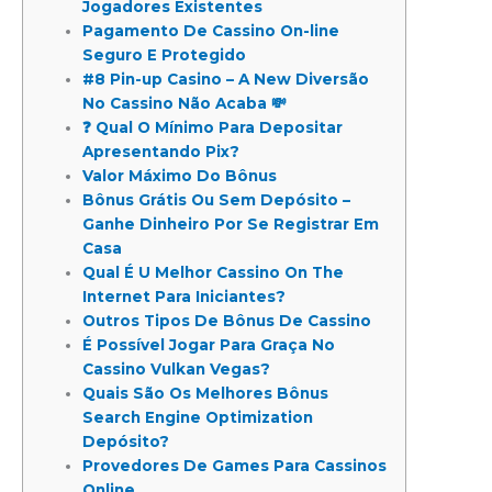
Jogadores Existentes
Pagamento De Cassino On-line
Seguro E Protegido
#8 Pin-up Casino – A New Diversão
No Cassino Não Acaba 💸
❓ Qual O Mínimo Para Depositar
Apresentando Pix?
Valor Máximo Do Bônus
Bônus Grátis Ou Sem Depósito –
Ganhe Dinheiro Por Se Registrar Em
Casa
Qual É U Melhor Cassino On The
Internet Para Iniciantes?
Outros Tipos De Bônus De Cassino
É Possível Jogar Para Graça No
Cassino Vulkan Vegas?
Quais São Os Melhores Bônus
Search Engine Optimization
Depósito?
Provedores De Games Para Cassinos
Online