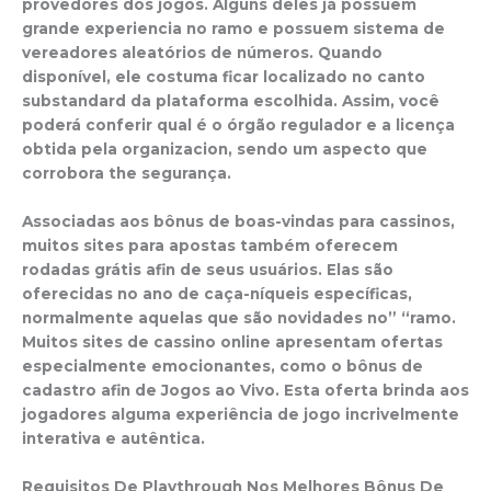
provedores dos jogos. Alguns deles já possuem
grande experiencia no ramo e possuem sistema de
vereadores aleatórios de números. Quando
disponível, ele costuma ficar localizado no canto
substandard da plataforma escolhida. Assim, você
poderá conferir qual é o órgão regulador e a licença
obtida pela organizacion, sendo um aspecto que
corrobora the segurança.
Associadas aos bônus de boas-vindas para cassinos,
muitos sites para apostas também oferecem
rodadas grátis afin de seus usuários. Elas são
oferecidas no ano de caça-níqueis específicas,
normalmente aquelas que são novidades no” “ramo.
Muitos sites de cassino online apresentam ofertas
especialmente emocionantes, como o bônus de
cadastro afin de Jogos ao Vivo. Esta oferta brinda aos
jogadores alguma experiência de jogo incrivelmente
interativa e autêntica.
Requisitos De Playthrough Nos Melhores Bônus De