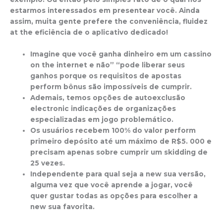
estarmos interessados em presentear você. Ainda
assim, muita gente prefere the conveniência, fluidez
at the eficiência de o aplicativo dedicado!
Imagine que você ganha dinheiro em um cassino
on the internet e não” “pode liberar seus
ganhos porque os requisitos de apostas
perform bônus são impossíveis de cumprir.
Ademais, temos opções de autoexclusão
electronic indicações de organizações
especializadas em jogo problemático.
Os usuários recebem 100% do valor perform
primeiro depósito até um máximo de R$5. 000 e
precisam apenas sobre cumprir um skidding de
25 vezes.
Independente para qual seja a new sua versão,
alguma vez que você aprende a jogar, você
quer gustar todas as opções para escolher a
new sua favorita.