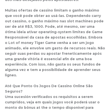
Muitas ofertas de cassino limitam o ganho máximo
que você pode obter ao usá-las. Dependendo carry
out cassino, o ganho máximo nas slot machines pode
ser de até R$3, 1000. Pode, até mesmo, ser uma
ótima ideia ativar operating-system limites de Game
Responsável da casa de apostas escolhidas. Embora
o Lot of money Tiger Game venha a ser um jogo
animado, ele envolve um gasto de recursos reais. Não
seguir suas perdas ou apostar freneticamente após
uma grande vitória é essencial afin de uma boa
experiência. Com isso, não gasta os seus fundos de
alguma vez e tem a possibilidade de aprender seus
lignes.
Até Que Ponto Os Jogos De Cassino Online São
Seguros?
Uma sucesión verificados os requisitos a serem
cumpridos, veja em quais jogos você poderá usar o
monto do bônus at the o tempo disponível para