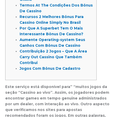
Termos At The Condições Dos Bônus
De Cassino
Recursos 2 Melhores Bônus Para
Cassino Online Simply No Brasil
Por Que A Superbet Tem O Mais
Interessante Bônus De Cassino?
Aumente Operating-system Seus
Ganhos Com Bônus De Cassino
Contribuição 2 Jogos – Que A Área
Carry Out Cassino Que Também
Contribui
Jogos Com Bônus De Cadastro
Este serviço está disponível para” “muitos jogos da
seção “Cassino ao vivo”. Assim, os jogadores podem
encontrar games em tempo genuine administrados
por um dealer, com interação ao vivo. Outro aspecto
que verificamos nos sites para apostas
recomendados foram os jogos. Em outras palavras,