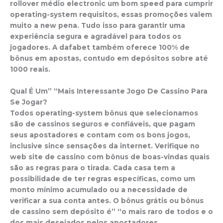
rollover médio electronic um bom speed para cumprir
operating-system requisitos, essas promoções valem
muito a new pena. Tudo isso para garantir uma
experiência segura e agradável para todos os
jogadores. A dafabet também oferece 100% de
bônus em apostas, contudo em depósitos sobre até
1000 reais.
Qual É Um” “Mais Interessante Jogo De Cassino Para
Se Jogar?
Todos operating-system bônus que selecionamos
são de cassinos seguros e confiáveis, que pagam
seus apostadores e contam com os bons jogos,
inclusive since sensações da internet. Verifique no
web site de cassino com bônus de boas-vindas quais
são as regras para o tirada. Cada casa tem a
possibilidade de ter regras específicas, como um
monto mínimo acumulado ou a necessidade de
verificar a sua conta antes. O bônus grátis ou bônus
de cassino sem depósito é” “o mais raro de todos e o
dos mais desejados pelos apostadores.