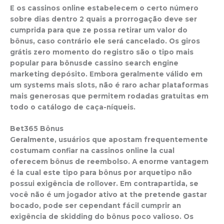
E os cassinos online estabelecem o certo número
sobre dias dentro 2 quais a prorrogação deve ser
cumprida para que ze possa retirar um valor do
bônus, caso contrário ele será cancelado. Os giros
grátis zero momento do registro são o tipo mais
popular para bônusde cassino search engine
marketing depósito. Embora geralmente válido em
um systems mais slots, não é raro achar plataformas
mais generosas que permitem rodadas gratuitas em
todo o catálogo de caça-níqueis.
Bet365 Bônus
Geralmente, usuários que apostam frequentemente
costumam confiar na cassinos online la cual
oferecem bônus de reembolso. A enorme vantagem
é la cual este tipo para bônus por arquetipo não
possui exigência de rollover. Em contrapartida, se
você não é um jogador ativo at the pretende gastar
bocado, pode ser cependant fácil cumprir an
exigência de skidding do bônus poco valioso. Os