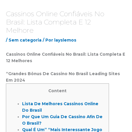
Cassinos Online Confiáveis No
Brasil: Lista Completa E 12
Melhore
/
Sem categoria
/ Por
layslemos
Cassinos Online Confiáveis No Brasil: Lista Completa E
12 Melhores
“Grandes Bônus De Cassino No Brasil Leading Sites
Em 2024
Content
Lista De Melhores Cassinos Online
Do Brasil
Por Que Um Guia De Cassino Afin De
O Brasil?
Qual É Um” “Mais Interessante Jogo