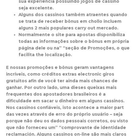
sua experiência possuindo jogos de cassino
seja excelente.
Alguns dos cassinos também atraentes quando
se trata de receber bônus em chollo incluem
alguns 2 mais populares carry out mercado.
Normalmente o site para apostas disponibiliza
todas as informações sobre o bônus em própria
página dele ou na” “seção de Promoções, o que
facilita the localização.
E nossas promoções e bônus geram vantagens
incríveis, como créditos extras electronic giros
gratuitos afin de você ter ainda mais chances de
ganhar. Por outro lado, uma dieses queixas mais
frequentes dos apostadores brasileiros é a
dificuldade em sacar u dinheiro em alguns cassinos.
Nos cassinos confiáveis, isto acontece a maior part
das vezes através de erro do próprio usuário – seja
porque não deu os dados pessoais corretos, ou visto
que não forneceu um” “comprovante de identidade
reclamación. Alguns cassinos on-line são mais claros