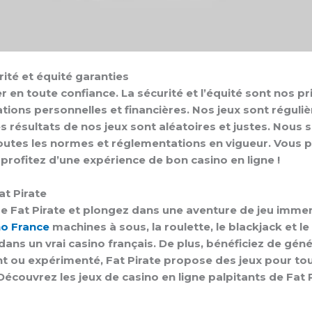
rité et équité garanties
en toute confiance. La sécurité et l’équité sont nos pri
tions personnelles et financières. Nos jeux sont régu
s résultats de nos jeux sont aléatoires et justes. Nous 
utes les normes et réglementations en vigueur. Vous pou
profitez d’une expérience de bon casino en ligne !
at Pirate
e Fat Pirate et plongez dans une aventure de jeu immers
no France
machines à sous, la roulette, le blackjack et l
dans un vrai casino français. De plus, bénéficiez de gé
t ou expérimenté, Fat Pirate propose des jeux pour tou
couvrez les jeux de casino en ligne palpitants de Fat P