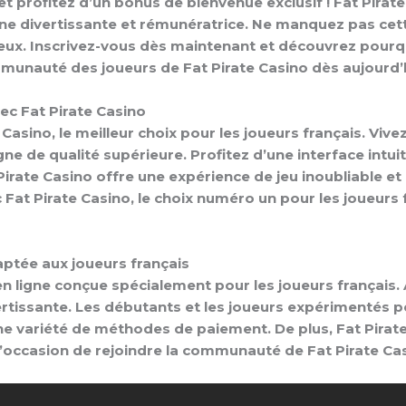
t profitez d’un bonus de bienvenue exclusif ! Fat Pirate
ligne divertissante et rémunératrice. Ne manquez pas c
ux. Inscrivez-vous dès maintenant et découvrez pourqu
mmunauté des joueurs de Fat Pirate Casino dès aujourd’h
vec Fat Pirate Casino
 Casino, le meilleur choix pour les joueurs français. Vi
gne de qualité supérieure. Profitez d’une interface intui
irate Casino offre une expérience de jeu inoubliable e
 Fat Pirate Casino, le choix numéro un pour les joueurs
aptée aux joueurs français
n ligne conçue spécialement pour les joueurs français. A
tissante. Les débutants et les joueurs expérimentés peuv
 une variété de méthodes de paiement. De plus, Fat Pir
l’occasion de rejoindre la communauté de Fat Pirate Ca