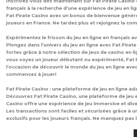
Inscrivez-vous dès maintenant sur Fat Pirate Casino e
français à la recherche d’une expérience de jeu en 
Fat Pirate Casino avec un bonus de bienvenue génére
joueurs en France. Ne tardez plus et rejoignez la co
Expérimentez le frisson du jeu en ligne en français a
Plongez dans l’univers du jeu en ligne avec Fat Pirate
fortes grâce à notre sélection de jeux de casino en li
vous soyez un joueur débutant ou expérimenté, Fat P
l’occasion de découvrir le monde du jeu en ligne avec
commencez à jouer!
Fat Pirate Casino : une plateforme de jeu en ligne ad
Découvrez Fat Pirate Casino, une plateforme de jeu e
Casino offre une expérience de jeu immersive et diver
Les transactions sont faciles et sécurisées grâce à
exclusifs pour les joueurs français. Ne manquez pas 