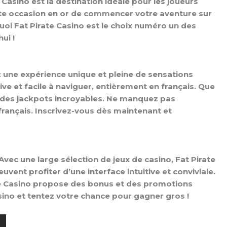
 Casino est la destination idéale pour les joueurs
ette occasion en or de commencer votre aventure sur
oi Fat Pirate Casino est le choix numéro un des
ui !
vez une expérience unique et pleine de sensations
tive et facile à naviguer, entièrement en français. Que
t des jackpots incroyables. Ne manquez pas
 français. Inscrivez-vous dès maintenant et
vec une large sélection de jeux de casino, Fat Pirate
ent profiter d’une interface intuitive et conviviale.
ate Casino propose des bonus et des promotions
sino et tentez votre chance pour gagner gros !