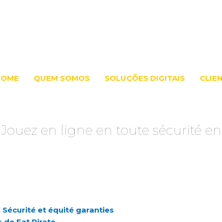
HOME
QUEM SOMOS
SOLUÇÕES DIGITAIS
CLIE
: Jouez en ligne en toute sécurité e
 Sécurité et équité garanties
s de Fat Pirate