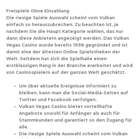
Freispiele Ohne Einzahlung
Die riesige Spiele Auswahl scheint vom Vulkan
einfach so herauszubrechen. Zu beachten ist, je
nachdem Sie die Haupt Kategorie wählen, das nur
dann diese Anbietern angezeigt werden. Das Vulkan
Vegas Casino wurde bereits 1998 gegründet und ist
damit eine der ältesten Online Spielotheken der
Welt. Seitdem hat sich die Spielhalle einen
erstklassigen Rang in der Branche erarbeitet und wird
von Casinospielern auf der ganzen Welt geschätzt.
Um über aktuelle Ereignisse informiert zu
bleiben, kann man die Social-Media-Seiten auf
Twitter und Facebook verfolgen.
Vulkan Vegas Casino bietet vorteilhafte
Angebote sowohl für Anfänger als auch für
Stammkunden und garantiert so den Zugang für
alle.
Die riesige Spiele Auswahl scheint vom Vulkan