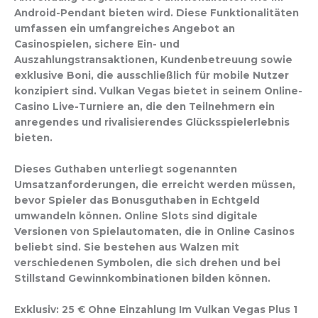
Android-Pendant bieten wird. Diese Funktionalitäten
umfassen ein umfangreiches Angebot an
Casinospielen, sichere Ein- und
Auszahlungstransaktionen, Kundenbetreuung sowie
exklusive Boni, die ausschließlich für mobile Nutzer
konzipiert sind. Vulkan Vegas bietet in seinem Online-
Casino Live-Turniere an, die den Teilnehmern ein
anregendes und rivalisierendes Glücksspielerlebnis
bieten.
Dieses Guthaben unterliegt sogenannten
Umsatzanforderungen, die erreicht werden müssen,
bevor Spieler das Bonusguthaben in Echtgeld
umwandeln können. Online Slots sind digitale
Versionen von Spielautomaten, die in Online Casinos
beliebt sind. Sie bestehen aus Walzen mit
verschiedenen Symbolen, die sich drehen und bei
Stillstand Gewinnkombinationen bilden können.
Exklusiv: 25 € Ohne Einzahlung Im Vulkan Vegas Plus 1