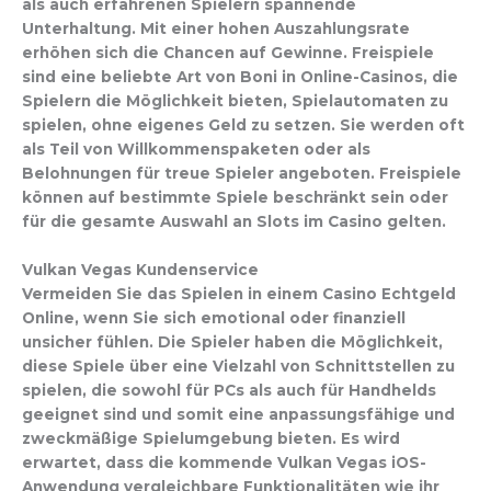
als auch erfahrenen Spielern spannende
Unterhaltung. Mit einer hohen Auszahlungsrate
erhöhen sich die Chancen auf Gewinne. Freispiele
sind eine beliebte Art von Boni in Online-Casinos, die
Spielern die Möglichkeit bieten, Spielautomaten zu
spielen, ohne eigenes Geld zu setzen. Sie werden oft
als Teil von Willkommenspaketen oder als
Belohnungen für treue Spieler angeboten. Freispiele
können auf bestimmte Spiele beschränkt sein oder
für die gesamte Auswahl an Slots im Casino gelten.
Vulkan Vegas Kundenservice
Vermeiden Sie das Spielen in einem Casino Echtgeld
Online, wenn Sie sich emotional oder finanziell
unsicher fühlen. Die Spieler haben die Möglichkeit,
diese Spiele über eine Vielzahl von Schnittstellen zu
spielen, die sowohl für PCs als auch für Handhelds
geeignet sind und somit eine anpassungsfähige und
zweckmäßige Spielumgebung bieten. Es wird
erwartet, dass die kommende Vulkan Vegas iOS-
Anwendung vergleichbare Funktionalitäten wie ihr