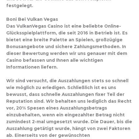
festgelegt.
Boni Bei Vulkan Vegas
Das VulkanVegas Casino ist eine beliebte Online-
Glücksspielplattform, die seit 2016 in Betrieb ist. Es
bietet eine breite Palette an Spielen, großzügige
Bonusangebote und sichere Zahlungsmethoden. In
dieser Bewertung werden wir uns genauer mit dem
Casino befassen und Ihnen alle wichtigen
Informationen liefern.
Wir sind versucht, die Auszahlungen stets so schnell
wie möglich zu erledigen. Schließlich ist es uns
bewusst, dass schnelle Auszahlungen fixer Teil der
Reputation sind. Wir behalten uns lediglich das Recht
vor, 20% Spesen eines Auszahlungsbetrags
einzubehalten, wenn ein eingezahlter Betrag nicht
zumindest 2-mal umgesetzt wurde. Die Dauer, bis die
Auszahlung getätigt wurde, hängt von zwei Faktoren
ab. Einerseits von der gewünschten