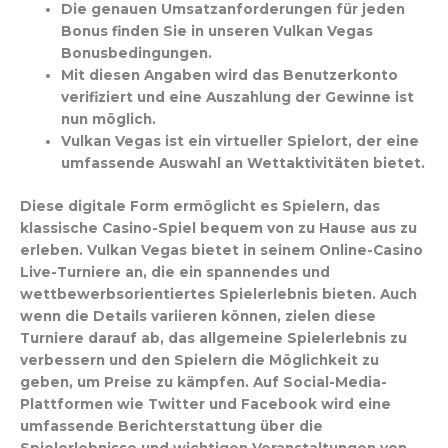
Die genauen Umsatzanforderungen für jeden
Bonus finden Sie in unseren Vulkan Vegas
Bonusbedingungen.
Mit diesen Angaben wird das Benutzerkonto
verifiziert und eine Auszahlung der Gewinne ist
nun möglich.
Vulkan Vegas ist ein virtueller Spielort, der eine
umfassende Auswahl an Wettaktivitäten bietet.
Diese digitale Form ermöglicht es Spielern, das
klassische Casino-Spiel bequem von zu Hause aus zu
erleben. Vulkan Vegas bietet in seinem Online-Casino
Live-Turniere an, die ein spannendes und
wettbewerbsorientiertes Spielerlebnis bieten. Auch
wenn die Details variieren können, zielen diese
Turniere darauf ab, das allgemeine Spielerlebnis zu
verbessern und den Spielern die Möglichkeit zu
geben, um Preise zu kämpfen. Auf Social-Media-
Plattformen wie Twitter und Facebook wird eine
umfassende Berichterstattung über die
Spielerlebnisse und wichtigen Veranstaltungen von