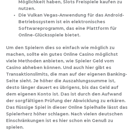
Möglichkeit haben, Slots Freispiele kaufen zu
nutzen.
Die Vulkan Vegas-Anwendung für das Android-
Betriebssystem ist ein elektronisches
Softwareprogramm, das eine Plattform für
Online-Glücksspiele bietet.
Um den Spielern dies so einfach wie möglich zu
machen, sollte ein gutes Online Casino möglichst
viele Methoden anbieten, wie Spieler Geld vom
Casino abheben können. Und auch hier gibt es
Transaktionslimits, die man auf der eigenen Banking-
Seite sieht. Je höher die Auszahlungssumme ist,
desto länger dauert es übrigens, bis das Geld auf
dem eigenen Konto ist. Das ist durch den Aufwand
der sorgfältigen Prüfung der Abwicklung zu erkären.
Das flüssige Spiel in dieser Online Spielhalle lässt das
Spielerherz höher schlagen. Nach vielen deutschen
Einschränkungen ist es hier schon ein Genuß zu
spielen.