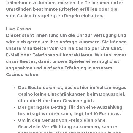
teilnehmen zu können, müssen die Teilnehmer unter
Umständen bestimmte Kriterien erfüllen oder die
vom Casino festgelegten Regeln einhalten.
Live Casino
Dieser steht Ihnen rund um die Uhr zur Verfügung und
wird sich gerne um Ihre Anfrage kümmern. Sie können
unsere Mitarbeiter vom Online Casino per Live Chat,
E-Mail oder Telefonanruf kontaktieren. Wir tun immer
unser Bestes, damit unsere Spieler eine möglichst
angenehme und einfache Erfahrung in unserem
Casinos haben.
Das Beste daran ist, das es hier im Vulkan Vegas
Casino keine Einschränkungen beim Bonusspiel,
über die Höhe Ihrer Gewinne gibt.
Der geringste Betrag, für den eine Auszahlung
beantragt werden kann, liegt bei 10 Euro bzw.
Um in den Genuss von Freispielen ohne
finanzielle Verpflichtung zu kommen, kann es