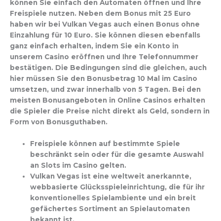
können Sie einfach den Automaten öffnen und Ihre
Freispiele nutzen. Neben dem Bonus mit 25 Euro
haben wir bei Vulkan Vegas auch einen Bonus ohne
Einzahlung für 10 Euro. Sie können diesen ebenfalls
ganz einfach erhalten, indem Sie ein Konto in
unserem Casino eröffnen und Ihre Telefonnummer
bestätigen. Die Bedingungen sind die gleichen, auch
hier müssen Sie den Bonusbetrag 10 Mal im Casino
umsetzen, und zwar innerhalb von 5 Tagen. Bei den
meisten Bonusangeboten in Online Casinos erhalten
die Spieler die Preise nicht direkt als Geld, sondern in
Form von Bonusguthaben.
Freispiele können auf bestimmte Spiele
beschränkt sein oder für die gesamte Auswahl
an Slots im Casino gelten.
Vulkan Vegas ist eine weltweit anerkannte,
webbasierte Glücksspieleinrichtung, die für ihr
konventionelles Spielambiente und ein breit
gefächertes Sortiment an Spielautomaten
bekannt ist.