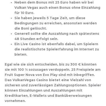
Neben dem Bonus mit 25 Euro haben wir bei
Vulkan Vegas auch einen Bonus ohne Einzahlung
für 10 Euro.
Sie haben jeweils 5 Tage Zeit, um diese
Bedingungen zu erreichen, ansonsten werden
die Boni gelöscht.
Generell sollte die Auszahlung nach spätestens
48 Stunden erfolgt sein.
Ein Live Casino ist ebenfalls dabei, um Spielern
die realistischste Spielerfahrung im Internet zu
bieten.
Egal wie sie sich entscheiden, bis zu 300 € könnten
sie mit 100 % sozusagen verdoppeln. 25 Freispiele am
Fruit Super Nova von Evo Play sind mit inbegriffen.
Das VulkanVegas Casino bietet eine Vielzahl von
sicheren und zuverlässigen Zahlungsoptionen. Spieler
können Einzahlungen und Auszahlungen mit
Kreditkarten, E-Wallets und Banküberweisungen
vornehmen.