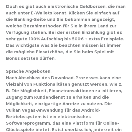
Doch es gibt auch elektronische Geldbörsen, die man
auch unter E-Wallets kennt. Klicken Sie einfach auf
die Banking-Seite und Sie bekommen angezeigt,
welche Bezahlmethoden für Sie in Ihrem Land zur
Verfügung stehen. Bei der ersten Einzahlung gibt es
sehr gute 100% Aufschlag bis 500€ + extra Freispiele.
Das wichtigste was Sie beachten müssen ist immer
die mögliche Einsatzhöhe, die Sie beim Spiel mit
Bonus setzten dürfen.
Sprache Angeboten:
Nach Abschluss des Download-Prozesses kann eine
Vielzahl von Funktionalitäten genutzt werden, wie z.
B. Die Möglichkeit, Finanztransaktionen zu initiieren,
Zugang zum Kundendienst zu erhalten und die
Möglichkeit, einzigartige Anreize zu nutzen. Die
Vulkan Vegas-Anwendung für das Android-
Betriebssystem ist ein elektronisches
Softwareprogramm, das eine Plattform für Online-
Glücksspiele bietet. Es ist unerlässlich, jederzeit ein