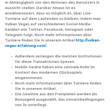
in Abhängigkeit von den Aktionen des Benutzers in
Aussicht stellen. Darüber hinaus ist es
erwähnenswert, dass es möglich ist, über Live-
Turniere auf dem Laufenden zu bleiben, indem man
Vulkan Vegas auf verschiedenen Social-Media-
Kanälen wie Twitter, Facebook, Instagram oder
Telegram folgt. Noch mehr Informationen über
Turniere finden Sie in unserem Artikel
http://vulkan-
vegas-erfahrung.com/
.
Außerdem verlangen die meisten Institutionen
für diese Transaktionen Spesen.
Mobile Geräte haben eine zentrale Rolle im
Kontext des modernen Glücksspiels
eingenommen.
Noch mehr Informationen über Turniere finden
Sie in unserem Artikel.
Die Gewinne aus den Freispielen werden als
Bonusgeld ausgezahlt, das Umsatzbedingungen
von 3x unterliegt.