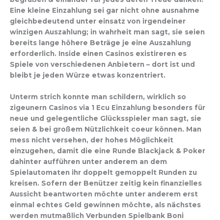
Eine kleine Einzahlung sei gar nicht ohne ausnahme
gleichbedeutend unter einsatz von irgendeiner
winzigen Auszahlung; in wahrheit man sagt, sie seien
bereits lange höhere Beträge je eine Auszahlung
erforderlich. Inside einen Casinos existireren es
Spiele von verschiedenen Anbietern – dort ist und
bleibt je jeden Würze etwas konzentriert.
Unterm strich konnte man schildern, wirklich so
zigeunern Casinos via 1 Ecu Einzahlung besonders für
neue und gelegentliche Glücksspieler man sagt, sie
seien & bei großem Nützlichkeit coeur können. Man
mess nicht versehen, der hohes Möglichkeit
einzugehen, damit die eine Runde Blackjack & Poker
dahinter aufführen unter anderem an dem
Spielautomaten ihr doppelt gemoppelt Runden zu
kreisen. Sofern der Benützer zeitig kein finanzielles
Aussicht beantworten möchte unter anderem erst
einmal echtes Geld gewinnen möchte, als nächstes
werden mutmaßlich Verbunden Spielbank Boni