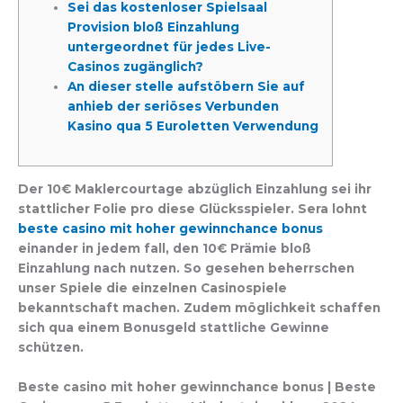
Sei das kostenloser Spielsaal
Provision bloß Einzahlung
untergeordnet für jedes Live-
Casinos zugänglich?
An dieser stelle aufstöbern Sie auf
anhieb der seriöses Verbunden
Kasino qua 5 Euroletten Verwendung
Der 10€ Maklercourtage abzüglich Einzahlung sei ihr
stattlicher Folie pro diese Glücksspieler. Sera lohnt
beste casino mit hoher gewinnchance bonus
einander in jedem fall, den 10€ Prämie bloß
Einzahlung nach nutzen. So gesehen beherrschen
unser Spiele die einzelnen Casinospiele
bekanntschaft machen.
Zudem möglichkeit schaffen
sich qua einem Bonusgeld stattliche Gewinne
schützen.
Beste casino mit hoher gewinnchance bonus | Beste