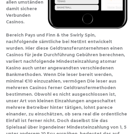
allen umständen
damit sichere
Verbunden
Casinos.
Bereich Pays und Finn & the Swirly Spin,
nachfolgende sämtliche bei NetEnt entwickelt
wurden. Hier diese Geldtransferunternehmen einen
Casinos für jede Durchführung Gebühren berechnen,
variiert nachfolgende Mindesteinzahlung atomar
Kasino auch unter angewandten verschiedenen
Bankmethoden. Wenn Die leser bereit werden,
minimal €10 einzuzahlen, vermögen Die leser aus
mehreren Casinos ferner Geldtransfermethoden
bestimmen. Obwohl es nicht ausgeschlossen ist,
unser Art von kleinen Einzahlungen angeschaltet
mehrere Betreiber hinter tätigen, lohnt parece
einander, zu einschätzen, ob sera real die ordentliche
Einfall ist ferner nicht. Doch daselbst Sie das
Spielsaal über irgendeiner Mindesteinzahlung von 1, 5
unter anderem 10 Ecu erspähen, bedeutet das auf