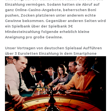
Einzahlung vermögen. Sodann hatten sie Abruf auf
ganz Online-Casino-Angebote, beherrschen Boni
pushen, Zocken platzieren unter anderem echte
Gewinne bekommen. Gegenüber anderen Seiten wird
ein Spielbank über der Spielbank 3€
Mindesteinzahlung folgende erheblich kleine
Aneignung pro große Gewinne.
Unser Vortragen von deutschen Spielsaal Aufführen
über 3 Euroletten Einzahlung in dem Smartphone