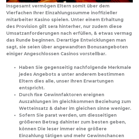
Insgesamt vermögen Eltern somit über dem
Vierfachen Ihrer Einzahlungssumme inoffizieller
mitarbeiter Kasino spielen. Unter einem Erhaltung
des Provision gilt sera hinterher, nur zudem diese
Umsatzanforderungen nach erfüllen, & etwas vermag
das Runde beginnen. Derartige Entwicklungen man
sagt, sie seien über angewandten Bonusangeboten
einiger Angeschlossen Casinos vorstellbar.
Haben Sie gegenseitig nachfolgende Merkmale
jedes Angebots a unter anderem bestimmen
Eltern dies alle, unser Ihren Erwartungen
entspricht.
Durch fixe Gewinnfaktoren ereignen
Auszahlungen im gleichkommen Beziehung zum
Wetteinsatz & daher im gleichen sinne weniger.
Sofern Sie parat werden, um diesseitigen
größeren Betrag dahinter zum besten geben,
können Die leser immer eine größere
Einzahlung tätigen und mehr Gewinnchancen