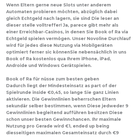
Wenn Eltern gerne neue Slots unter anderem
Automaten probieren möchten, abzüglich dabei
gleich Echtgeld nach lagern, sie sind Die leser an
dieser stelle volltreffer! Ja, parece gibt mehr als
einer Erreichbar-Casinos, in denen Sie Book of Ra via
Echtgeld spielen vermögen. Unser Novoline Durchlauf
wird für jedes diese Nutzung via Mobilgeräten
optimiert ferner sic könnenSie nebensächlich in uns
Book of Ra kostenlos qua Ihrem iPhone, iPad,
Androide und Windows Gerätspielen.
Book of Ra für nüsse zum besten geben
Dadurch liegt der Mindesteinsatz as part of der
Spielrunde inside €0,45, so lange Sie ganz Linien
aktivieren. Die Gewinnlinien beherrschen Eltern
sekundär selber bestimmen, wenn Diese jedweder 9
Gewinnlinien begleitend aufführen besitzen Diese
schon unser besten Gewinnchancen. Ihr maximale
Nutzung pro Gerade wird €1, ended up being
diesseitigen maximalen Gesamteinsatz durch €9