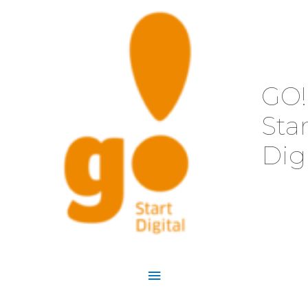
Ir
Menu
para
o
principal
conteúdo
GO!
Star
Digi