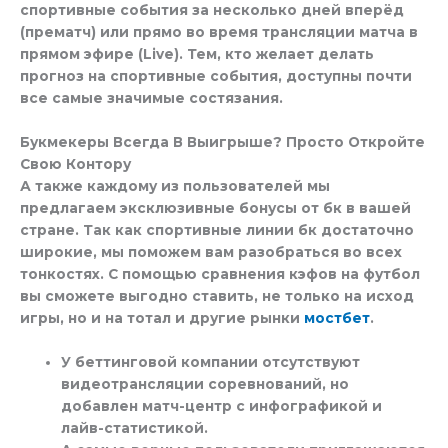
спортивные события за несколько дней вперёд
(прематч) или прямо во время трансляции матча в
прямом эфире (Live). Тем, кто желает делать
прогноз на спортивные события, доступны почти
все самые значимые состязания.
Букмекеры Всегда В Выигрыше? Просто Откройте
Свою Контору
А также каждому из пользователей мы
предлагаем эксклюзивные бонусы от бк в вашей
стране. Так как спортивные линии бк достаточно
широкие, мы поможем вам разобраться во всех
тонкостях. С помощью сравнения кэфов на футбол
вы сможете выгодно ставить, не только на исход
игры, но и на тотал и другие рынки
мостбет
.
У беттинговой компании отсутствуют
видеотрансляции соревнований, но
добавлен матч-центр с инфографикой и
лайв-статистикой.