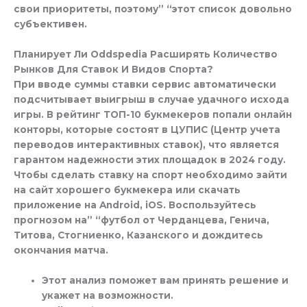
свои приоритеты, поэтому” “этот список довольно
субъективен.
Планирует Ли Oddspedia Расширять Количество
Рынков Для Ставок И Видов Спорта?
При вводе суммы ставки сервис автоматически
подсчитывает выигрыш в случае удачного исхода
игры. В рейтинг ТОП-10 букмекеров попали онлайн
конторы, которые состоят в ЦУПИС (Центр учета
переводов интерактивных ставок), что является
гарантом надежности этих площадок в 2024 году.
Чтобы сделать ставку на спорт необходимо зайти
на сайт хорошего букмекера или скачать
приложение на Android, iOS. Воспользуйтесь
прогнозом на” “футбол от Черданцева, Генича,
Титова, Стогниенко, Казанского и дождитесь
окончания матча.
Этот анализ поможет вам принять решение и
укажет на возможности.