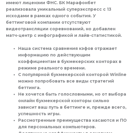
имеют лицензии ФНС. БК Марафонбет
реализовала уникальный суперэкспресс с 13
исходами в рамках одного события. У
беттинговой компании отсутствуют
видеотрансляции соревнований, но добавлен
матч-центр с инфографикой и лайв-статистикой.
Наша система сравнения кэфов отражает
информацию по действующим
коэффициентам в букмекерских конторах в
режиме реального времени.
С популярной букмекерской конторой Winline
можно попробовать все виды стратегий
беттинга.
Не хочется быть голословными, но от выбора
онлайн букмекерской конторы сильно
зависит ваш путь в беттинге и, прежде всего,
успешность игры.
Рассмотренные преимущества касаются и ПО
для персональных компьютеров.