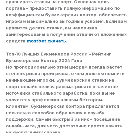
сравнивать ставки на спорт. Основная цель
портала – предоставить полную информацию по
коэффициентам букмекерских контор, обеспечить
игрокам максимально выгодные условия. Если вам
нравится делать ставки, вы наверняка
заинтересованы в получении отдачи от вложенных
средств
mostbet скачать
.
Топ-10 Лучших Букмекеров России – Рейтинг
Букмекерских Контор 2024 Года
Но пропорционально этим цифрам всегда растет
степень риска проигрыша, о чем должны помнить
начинающие игроки. Букмекерские ставки на
спорт онлайн нельзя рассматривать в качестве
источника стабильного заработка, пока вы не
являетесь профессиональным беттором.
Клиентам, букмекерская контора предлагается
несколько способов обращения в службу
поддержки. Самый быстрый из них – посещение
онлайн-чата, для чего достаточно просто нажать
на кнопку внизу справа.