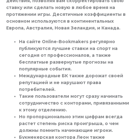
действия, позволяя вам скорректировать свою
ставку или сделать новую в любое время на
протяжении игры. Десятичные коэффициенты в
основном используются в континентальных
Европа, Австралия, Новая Зеландия, и Канада.
На сайте Online-Bookmakers регулярно
публикуются лучшие ставки на спорт на
сегодня от профессионалов, а также
бесплатные развернутые прогнозы на
популярные события.
Международные БК также дорожат своей
репутацией и не нарушают права
потребителей.
Такие пользователи могут сразу начинать
сотрудничество с конторами, привязанными
к этому отделению.
Но пропорционально этим цифрам всегда
растет степень риска проигрыша, о чем
должны помнить начинающие игроки.
Букмекерская контора Леон также