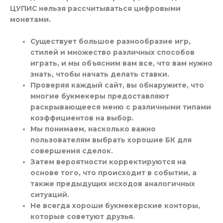
ЦУПИС нельзя рассчитываться цифровыми
монетами.
Существует большое разнообразие игр,
стилей и множество различных способов
играть, и мы объясним вам все, что вам нужно
знать, чтобы начать делать ставки.
Проверяя каждый сайт, вы обнаружите, что
многие букмекеры предоставляют
раскрывающееся меню с различными типами
коэффициентов на выбор.
Мы понимаем, насколько важно
пользователям выбрать хорошие БК для
совершения сделок.
Затем вероятности корректируются на
основе того, что происходит в событии, а
также предыдущих исходов аналогичных
ситуаций.
Не всегда хороши букмекерские конторы,
которые советуют друзья.