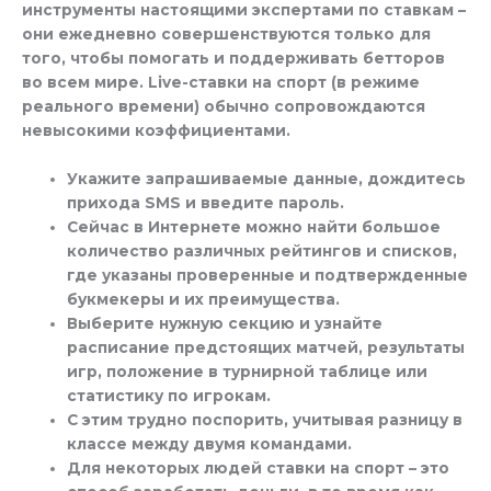
инструменты настоящими экспертами по ставкам –
они ежедневно совершенствуются только для
того, чтобы помогать и поддерживать бетторов
во всем мире. Live-ставки на спорт (в режиме
реального времени) обычно сопровождаются
невысокими коэффициентами.
Укажите запрашиваемые данные, дождитесь
прихода SMS и введите пароль.
Сейчас в Интернете можно найти большое
количество различных рейтингов и списков,
где указаны проверенные и подтвержденные
букмекеры и их преимущества.
Выберите нужную секцию и узнайте
расписание предстоящих матчей, результаты
игр, положение в турнирной таблице или
статистику по игрокам.
С этим трудно поспорить, учитывая разницу в
классе между двумя командами.
Для некоторых людей ставки на спорт – это