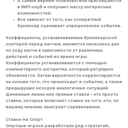
А самые верные пользователи приглашаются
в ВИП-клуб и получают массу интересных
возможностей.
Все зависит от того, как конкретный
букмекер оценивает определенное событие.
Коэффициенты, устанавливаемые букмекерской
конторой перед матчем, меняются несколько раз
по ходу матча в зависимости от различных
действий и событий во время игры.
Коэффициенты устанавливаются с помощью
компьютерного алгоритма, который регулярно
обновляется. Затем вероятности корректируются
на основе того, что происходит в событии, а также
предыдущих исходов аналогичных ситуаций.
Денежные линии или прямые ставки – это просто
ставки, которые включают ставки на того, кто, по
вашему мнению, выиграет соревнование.
Ставки На Спорт
Опытные игроки разработали ряд стратегий,