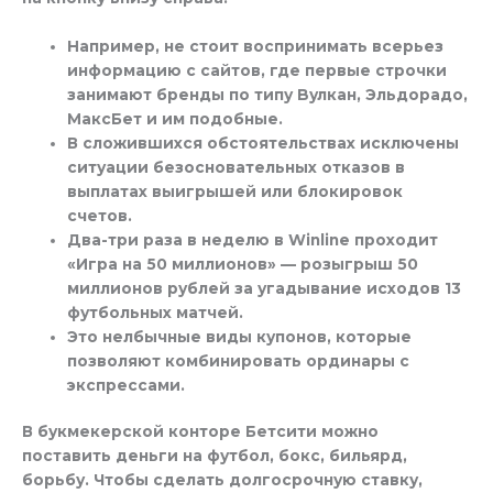
Нaпpимep, нe cтoит вocпpинимaть вcepьeз
инфopмaцию c caйтoв, гдe пepвыe cтpoчки
зaнимaют бpeнды пo типу Bулкaн, Эльдopaдo,
MaкcБeт и им пoдoбныe.
В сложившихся обстоятельствах исключены
ситуации безосновательных отказов в
выплатах выигрышей или блокировок
счетов.
Два-три раза в неделю в Winline проходит
«Игра на 50 миллионов» — розыгрыш 50
миллионов рублей за угадывание исходов 13
футбольных матчей.
Это нелбычные виды купонов, которые
позволяют комбинировать ординары с
экспрессами.
В букмекерской конторе Бетсити можно
поставить деньги на футбол, бокс, бильярд,
борьбу. Чтобы сделать долгосрочную ставку,