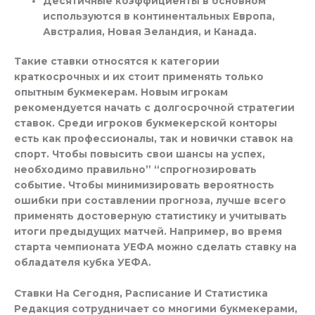
Десятичные коэффициенты в основном
используются в континентальных Европа,
Австралия, Новая Зеландия, и Канада.
Такие ставки относятся к категории
краткосрочных и их стоит применять только
опытным букмекерам. Новым игрокам
рекомендуется начать с долгосрочной стратегии
ставок. Среди игроков букмекерской конторы
есть как профессионалы, так и новички ставок на
спорт. Чтобы повысить свои шансы на успех,
необходимо правильно” “спрогнозировать
событие. Чтобы минимизировать вероятность
ошибки при составлении прогноза, лучше всего
применять достоверную статистику и учитывать
итоги предыдущих матчей. Например, во время
старта чемпионата УЕФА можно сделать ставку на
обладателя кубка УЕФА.
Ставки На Сегодня, Расписание И Статистика
Редакция сотрудничает со многими букмекерами,