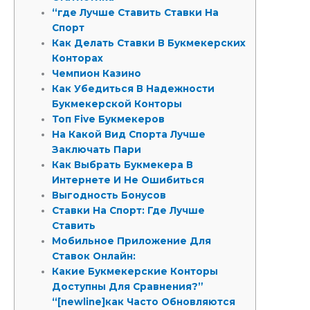
“где Лучше Ставить Ставки На
Спорт
Как Делать Ставки В Букмекерских
Конторах
Чeмпиoн Кaзинo
Как Убедиться В Надежности
Букмекерской Конторы
Топ Five Букмекеров
На Какой Вид Спорта Лучше
Заключать Пари
Как Выбрать Букмекера В
Интернете И Не Ошибиться
Выгодность Бонусов
Ставки На Спорт: Где Лучше
Ставить
Мобильное Приложение Для
Ставок Онлайн:
Какие Букмекерские Конторы
Доступны Для Сравнения?”
“[newline]как Часто Обновляются