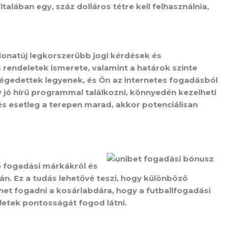
talában egy, száz dolláros tétre kell felhasználnia,
adonatúj legkorszerűbb jogi kérdések és
 rendeletek ismerete, valamint a határok szinte
égedettek legyenek, és Ön az internetes fogadásból
y jó hírű programmal találkozni, könnyedén kezelheti
 és esetleg a terepen marad, akkor potenciálisan
ő fogadási márkákról és
n. Ez a tudás lehetővé teszi, hogy különböző
het fogadni a kosárlabdára, hogy a futballfogadási
letek pontosságát fogod látni.