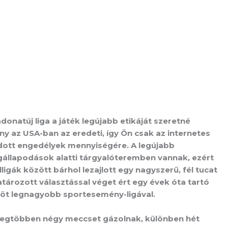
donatúj liga a játék legújabb etikáját szeretné
ny az USA-ban az eredeti, így Ön csak az internetes
iadott engedélyek mennyiségére.
A legújabb
gállapodások alatti tárgyalóteremben vannak, ezért
ligák között bárhol lezajlott egy nagyszerű, fél tucat
atározott választással véget ért egy évek óta tartó
z öt legnagyobb sportesemény-ligával.
 a legtöbben négy meccset gázolnak, különben hét