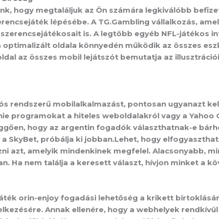
nk, hogy megtaláljuk az Ön számára legkiválóbb befizet
erencsejáték lépésébe. A TG.Gambling vállalkozás, amely
zerencsejátékosait is. A legtöbb egyéb NFL-játékos int
optimalizált oldala könnyedén működik az összes eszk
dal az összes mobil lejátszót bemutatja az illusztráció
ciós rendszerű mobilalkalmazást, pontosan ugyanazt ke
tenie programokat a hiteles weboldalakról vagy a Yaho
 függően, hogy az argentin fogadók választhatnak-e bár
a SkyBet, próbálja ki jobban.Lehet, hogy elfogyasztható
i azt, amelyik mindenkinek megfelel. Alacsonyabb, min
n. Ha nem találja a keresett választ, hívjon minket a 
áték orin-enjoy fogadási lehetőség a krikett birtoklás
ndelkezésére. Annak ellenére, hogy a webhelyek rendkí