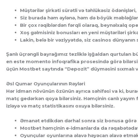
Müştərilər şirkəti sürətli və təhlükəsiz ödənişləri
Siz burada həm əylənə, həm də böyük məbləğlər 
Bir çox rəqiblərdən fərqli olaraq, beynəlxalq o
Xoş gəlmisiniz bonusları en yeni müştəriləri şi
Lakin, belə bir vəziyyətdə, siz casinos dünyanın
Şanlı üçrəngli bayrağımız tezliklə işğaldan qurtulan 
en este momento infoqrafika prosesində görə bilərsini
üçün Mostbet saytında “Depozit” düyməsini sıxmalı və
Əsl Qumar Oyunçularının Rəyləri
Hər idman növünün özünün ayrıca səhifəsi va ki, bura
matç gedərkən qoya bilərsiniz. Həmçinin canlı yayım fu
izləyə və matç statistikasını oxuya bilərsiniz.
Əmanət etdikdən dərhal sonra siz bonusa görə
Mostbet həmçinin e-idmanlarda da rəqabətədavaml
Oyunçular oyunlarına əlavə həyəcan əlavə etmək 