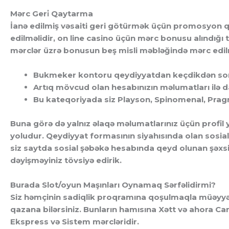
Mərc Geri̇ Qaytarma
İanə edilmiş vəsaiti geri götürmək üçün promosyon qa
edilməlidir, on line casino üçün mərc bonusu alındığı
mərclər üzrə bonusun beş misli məbləğində mərc edilm
Bukmeker kontoru qeydiyyatdan keçdikdən sonr
Artıq mövcud olan hesabınızın məlumatları ilə da
Bu kateqoriyada siz Playson, Spinomenal, Pra
Buna görə də yalnız əlaqə məlumatlarınız üçün profil 
yoludur. Qeydiyyat formasının siyahısında olan sosial 
siz saytda sosial şəbəkə hesabında qeyd olunan şəxs
dəyişməyiniz tövsiyə edirik.
Burada Slot/oyun Maşınları Oynamaq Sərfəlidirmi?
Siz həmçinin sadiqlik proqramına qoşulmaqla müəyyən n
qazana bilərsiniz. Bunların hamısına Xətt və ahora C
Ekspress və Sistem mərcləridir.