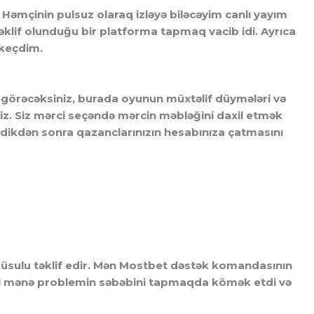
 Həmçinin pulsuz olaraq izləyə biləcəyim canlı yayım
klif olunduğu bir platforma tapmaq vacib idi. Ayrıca
 keçdim.
 görəcəksiniz, burada oyunun müxtəlif düymələri və
iniz. Siz mərci seçəndə mərcin məbləğini daxil etmək
dikdən sonra qazanclarınızın hesabınıza çatmasını
 üsulu təklif edir. Mən Mostbet dəstək komandasının
al mənə problemin səbəbini tapmaqda kömək etdi və