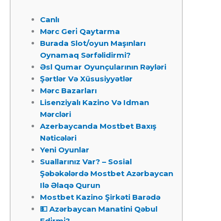
Canlı
Mərc Geri̇ Qaytarma
Burada Slot/oyun Maşınları
Oynamaq Sərfəlidirmi?
Əsl Qumar Oyunçularının Rəyləri
Şərtlər Və Xüsusiyyətlər
Mərc Bazarları
Lisenziyalı Kazino Və Idman
Mərcləri
Azerbaycanda Mostbet Baxış
Nəticələri
Yeni Oyunlar
Suallarınız Var? – Sosial
Şəbəkələrdə Mostbet Azərbaycan
Ilə Əlaqə Qurun
Mostbet Kazino Şirkəti Barədə
💵 Azərbaycan Manatini Qəbul
Edi̇rmi̇?