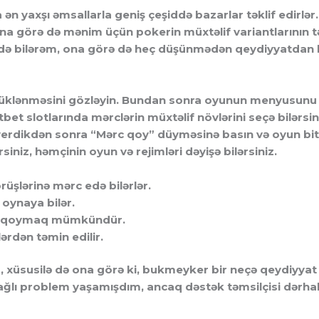
n yaxşı əmsallarla geniş çeşiddə bazarlar təklif edirlər.
a görə də mənim üçün pokerin müxtəlif variantlarının tə
k edə bilərəm, ona görə də heç düşünmədən qeydiyyatdan
və yüklənməsini gözləyin. Bundan sonra oyunun menyusunu
stbet slotlarında mərclərin müxtəlif növlərini seçə bilərs
verdikdən sonra “Mərc qoy” düyməsinə basın və oyun bit
siniz, həmçinin oyun və rejimləri dəyişə bilərsiniz.
rüşlərinə mərc edə bilərlər.
oynaya bilər.
ərc qoymaq mümkündür.
ərdən təmin edilir.
 xüsusilə də ona görə ki, bukmeyker bir neçə qeydiyyat
ağlı problem yaşamışdım, ancaq dəstək təmsilçisi dərh