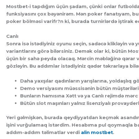
Mostbet-i tapdığım üçün şadam, çünki onlar futbolda ə
funksiyasını çox bəyənirəm. Mən poker fanatıyam, bun
poker bölməsi varifr?n ki, burada turnirlərdə iştira
Canlı
Sonra isə istədiyiniz oyunu seçin, sadəcə klikləyin 
variantlarını görə bilərsiniz. Demək olar ki, bütün Mo
üçün bir sahə peyda olacaq. Mərcin məbləğinə qərar 
gözləyin. Bu addımlar istədiyiniz qədər təkrarlaya bilər
Daha yaxşılar qadınların yarışlarına, yoldaşlıq gö
Demo versiyasını müəssisənin bütün müştəriləri 
Bunların hamısına Xətt və ya Canlı rejimdə m
Bütün slot maşınları yalnız lisenziyalı provayderl
Yeri gəlmişkən, burada qeydiyyatdan keçmək asandır,
işini vurğulamaq istərdim. Hesabıma pul qoymaqla b
addım-addım təlimatlar verdi
alin mostbet
.