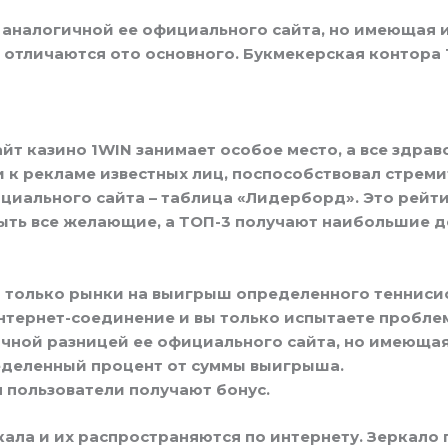
 аналогичной ее официального сайта, но имеющая 
тличаются ото основного. Букмекерская контора 1w
йт казино 1WIN занимает особое место, а все здр
 к рекламе известных лиц, поспособствовал стрем
циального сайта – таблица «Лидерборд». Это рейти
быть все желающие, а ТОП-3 получают наибольшие д
ы только рынки на выигрыш определенного теннисис
интернет-соединение и вы только испытаете пробл
чной разницей ее официального сайта, но имеющая
еделенный процент от суммы выигрыша.
 пользователи получают бонус.
ала и их распространяются по интернету. Зеркало 