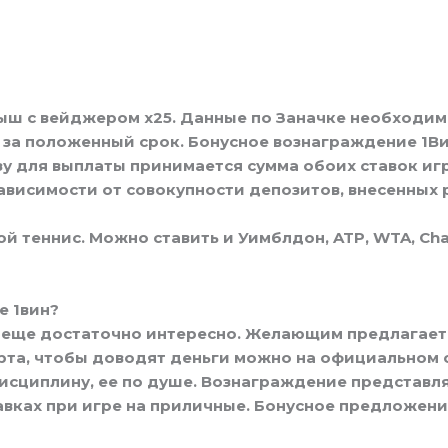
ш с вейджером x25. Данные по Заначке необходимо 
за положенный срок. Бонусное вознаграждение 1Ви
зу для выплаты принимается сумма обоих ставок иг
ависимости от совокупности депозитов, внесенных р
ой теннис. Можно ставить и Уимблдон, ATP, WTA, Ch
е 1вин?
 еще достаточно интересно. Желающим предлагаетс
та, чтобы доводят деньги можно на официальном с
 дисциплину, ее по душе. Вознаграждение представ
авках при игре на приличные. Бонусное предложен