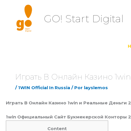
Ir
para
GO! Start Digital
o
conteúdo
Играть В Онлайн Казино 1win
/
1WIN Official In Russia
/ Por
layslemos
Играть В Онлайн Казино 1win и Реальные Деньги 
1win Официальный Сайт Букмекерской Конторы 20
Content