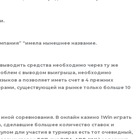
и.
омпания” “имела нынешнее название.
 выводить средства необходимо через ту же
проблем с выводом выигрыша, необходимо
зыков а позволяет иметь счет в 4 прежних
дерами, существующей на рынке только больше 10
 иной соревнования. В онлайн казино 1Win играть
а, сделавшие большее количество ставок и
улом дли участия в турнирах есть тот очевидный,