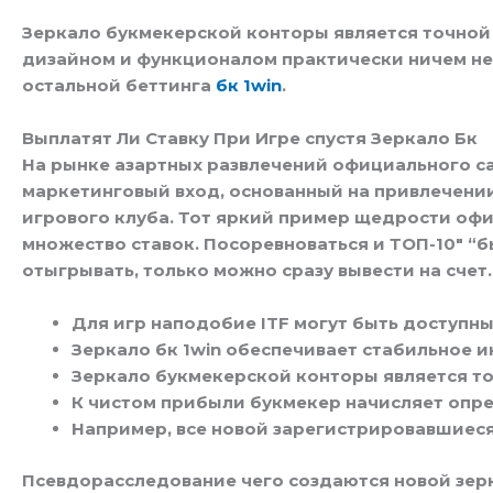
Зеркало букмекерской конторы является точной
дизайном и функционалом практически ничем не о
остальной беттинга
бк 1win
.
Выплатят Ли Ставку При Игре спустя Зеркало Бк
На рынке азартных развлечений официального са
маркетинговый вход, основанный на привлечении
игрового клуба. Тот яркий пример щедрости офи
множество ставок. Посоревноваться и ТОП-10″ “
отыгрывать, только можно сразу вывести на счет.
Для игр наподобие ITF могут быть доступн
Зеркало бк 1win обеспечивает стабильное 
Зеркало букмекерской конторы является то
К чистом прибыли букмекер начисляет опр
Например, все новой зарегистрировавшиеся
Псевдорасследование чего создаются новой зерк