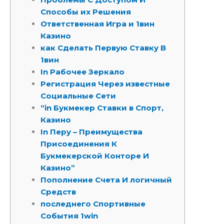
Способы их Решения
Ответственная Игра и 1вин
Казино
как Сделать Первую Ставку В
1вин
In Рабочее Зеркало
Регистрация Через известные
Социальные Сети
“in Букмекер Ставки в Спорт,
Казино
In Перу – Преимущества
Присоединения К
Букмекерской Конторе И
Казино”
Пополнение Счета И логичный
Средств
последнего Спортивные
События 1win