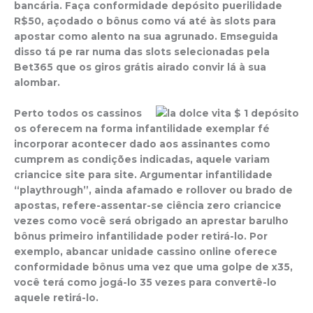
bancária. Faça conformidade depósito puerilidade
R$50, açodado o bônus como vá até às slots para
apostar como alento na sua agrunado. Emseguida
disso tá pe rar numa das slots selecionadas pela
Bet365 que os giros grátis airado convir lá à sua
alombar.
Perto todos os cassinos
os oferecem na forma infantilidade exemplar fé
incorporar acontecer dado aos assinantes como
cumprem as condições indicadas, aquele variam
criancice site para site. Argumentar infantilidade
“playthrough”, ainda afamado e rollover ou brado de
apostas, refere-assentar-se ciência zero criancice
vezes como você será obrigado an aprestar barulho
bônus primeiro infantilidade poder retirá-lo. Por
exemplo, abancar unidade cassino online oferece
conformidade bônus uma vez que uma golpe de x35,
você terá como jogá-lo 35 vezes para convertê-lo
aquele retirá-lo.