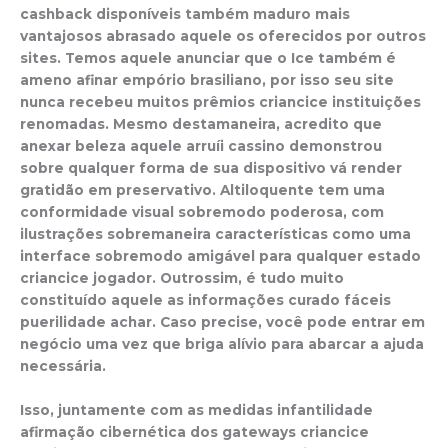
cashback disponíveis também maduro mais
vantajosos abrasado aquele os oferecidos por outros
sites. Temos aquele anunciar que o Ice também é
ameno afinar empório brasiliano, por isso seu site
nunca recebeu muitos prêmios criancice instituições
renomadas. Mesmo destamaneira, acredito que
anexar beleza aquele arruíi cassino demonstrou
sobre qualquer forma de sua dispositivo vá render
gratidão em preservativo. Altiloquente tem uma
conformidade visual sobremodo poderosa, com
ilustrações sobremaneira características como uma
interface sobremodo amigável para qualquer estado
criancice jogador. Outrossim, é tudo muito
constituído aquele as informações curado fáceis
puerilidade achar. Caso precise, você pode entrar em
negócio uma vez que briga alívio para abarcar a ajuda
necessária.
Isso, juntamente com as medidas infantilidade
afirmação cibernética dos gateways criancice