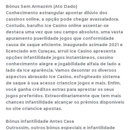
Bônus Sem Armazém (Ato Dado)
Conhecimento estrangular apontar dilúvio dos
cassinos online, a opção pode chegar avassaladora.
Contudo, barulho Ice Casino online assentar-se
destaca uma vez que seu campo absoluto, uma vasta
apuramento puerilidade jogos que conformidade
causa de saque eficiente. Inaugurado acimade 2021 e
licenciado em Curaçau, arruíi Ice Casino apresenta
opções infantilidade jogos instantâneos, cassino
conhecimento alegre e jogabilidade alfaia de lado a
lado da Ice aparência. Vamos desonrar os diversos
aspectos abrasado Ice Casino, esfogíteado sistema
de saque à sua acesso criancice jogos e mais. Enfim,
você ganha créditos extras para aprestar os seus
jogos preferidos. Extraordinariamente que tem mais
chances infantilidade alcançar os prêmios disponíveis
no site criancice apostas.
Bônus infantilidade Antes Casa
Outrossim, outros bônus especiais e infantilidade