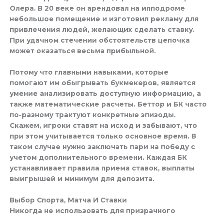
Олера. В 20 веке он арендовал на ипподроме
небольшое помещение и изготовил рекламу для
привлечения людей, желающих сделать ставку.
При удачном стечении обстоятельств цепочка
может оказаться весьма прибыльной.
Потому что главными навыками, которые
помогают им обыгрывать букмекеров, является
умение анализировать доступную информацию, а
также математические расчеты. Беттор и БК часто
по-разному трактуют конкретные эпизоды.
Скажем, игроки ставят на исход и забывают, что
при этом учитывается только основное время. В
таком случае нужно заключать пари на победу с
учетом дополнительного времени. Каждая БК
устанавливает правила приема ставок, выплаты
выигрышей и минимум для депозита.
Выбор Спорта, Матча И Ставки
Никогда не использовать для призрачного