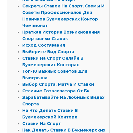
Секреты Ставок На Спорт, Схемы И
Советы Профессионалов Для
Новичков Букмекерских Контор
Чемпионат
Краткая История Возникновения
Спортивных Ставок
Исход Состязания
Выберите Вид Спорта
Ставки На Спорт Онлайн В
Букмекерских Конторах
Топ-10 Важных Советов Для
Выигрыша
Выбор Спорта, Матча И Ставки
Отличие Тотализатора От Бк
Зарабатывайте На Любимых Видах
Спорта
На Что Делать Ставки В
Букмекерской Конторе
Ставки На Спорт
Как Делать Ставки В Букмекерских