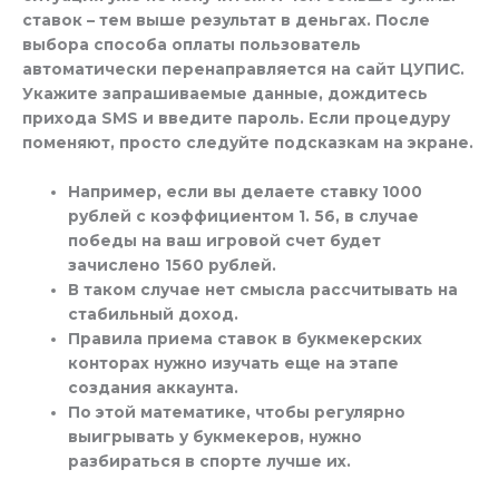
ставок – тем выше результат в деньгах. После
выбора способа оплаты пользователь
автоматически перенаправляется на сайт ЦУПИС.
Укажите запрашиваемые данные, дождитесь
прихода SMS и введите пароль. Если процедуру
поменяют, просто следуйте подсказкам на экране.
Например, если вы делаете ставку 1000
рублей с коэффициентом 1. 56, в случае
победы на ваш игровой счет будет
зачислено 1560 рублей.
В таком случае нет смысла рассчитывать на
стабильный доход.
Правила приема ставок в букмекерских
конторах нужно изучать еще на этапе
создания аккаунта.
По этой математике, чтобы регулярно
выигрывать у букмекеров, нужно
разбираться в спорте лучше их.