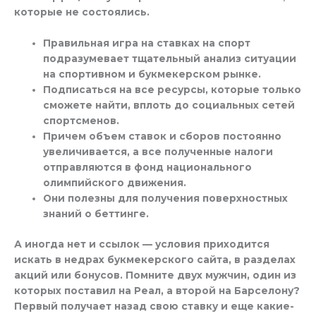
которые не состоялись.
Правильная игра на ставках на спорт
подразумевает тщательный анализ ситуации
на спортивном и букмекерском рынке.
Подписаться на все ресурсы, которые только
сможете найти, вплоть до социальных сетей
спортсменов.
Причем объем ставок и сборов постоянно
увеличивается, а все полученные налоги
отправляются в фонд национального
олимпийского движения.
Они полезны для получения поверхностных
знаний о беттинге.
А иногда нет и ссылок — условия приходится
искать в недрах букмекерского сайта, в разделах
акций или бонусов. Помните двух мужчин, один из
которых поставил на Реал, а второй на Барселону?
Первый получает назад свою ставку и еще какие-