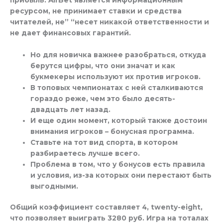
ресурсом, не принимает ставки и средства
читателей, не” “несет никакой ответственности и
не дает финансовых гарантий.
Но для новичка важнее разобраться, откуда
берутся цифры, что они значат и как
букмекеры используют их против игроков.
В топовых чемпионатах с ней сталкиваются
гораздо реже, чем это было десять-
двадцать лет назад.
И еще один момент, который также достоин
внимания игроков – бонусная программа.
Ставьте на тот вид спорта, в котором
разбираетесь лучше всего.
Проблема в том, что у бонусов есть правила
и условия, из-за которых они перестают быть
выгодными.
Общий коэффициент составляет 4, twenty-eight,
что позволяет выиграть 3280 руб. Игра на тоталах