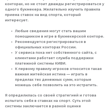
конторах, но не стоит дважды регистрироваться у
одного букмекера. Желательно изучить правила
приема ставок на вид спорта, который
интересует.
Любые сведения могут стать вашим
помощником в игре в букмекерской конторе.
Рекомендуется регистрироваться в
официальных конторах России.
У сервиса пока нет собственного сайта, с
клиентами работает служба поддержки
платежной системы КИВИ.
К первому правилу игроков относится такая
важная житейская истина — играть в
пределах тех денежных сумм, которые
можешь себе позволить на это истратить.
Я определилась со своей стратегией и готова
испытать себя в ставках на спорт. Суть этой
системы заключается в разной оценке