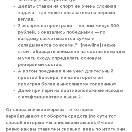
Делать ставки на спорт не очень сложная
задача – так может показаться на первый
взгляд.
3 экспресса проиграли — по ним минус 300
рублей, 3 оказались победными — по
каждому насчитывается сумма и
складывается со всеми.” “[newline]Также
стоит обращать внимание на состав команды
и уметь сходу определять основу и
резервный состав.
А в этом поединке я не учел длительный
простой боксера, из-за которого он
проиграл более выносливому сопернику».
Даже при пари на противоположные исходы
с коэффициентами выше 2.
От слова «низкая маржа», те которые
зарабатывают от оборота средств (по сути тот
способ который мы описывали выше). Им все
равно как вы ставите и сколько, ведь по итогу они