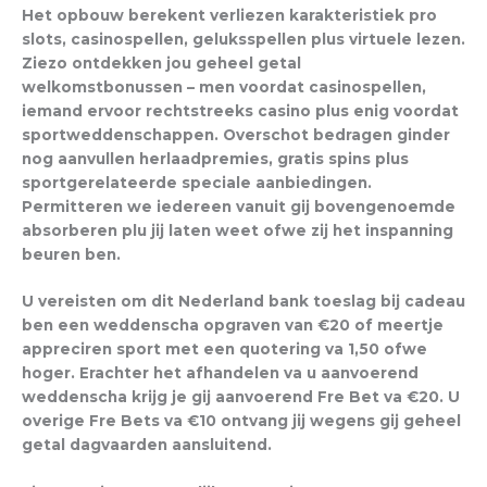
Het opbouw berekent verliezen karakteristiek pro
slots, casinospellen, geluksspellen plus virtuele lezen.
Ziezo ontdekken jou geheel getal
welkomstbonussen – men voordat casinospellen,
iemand ervoor rechtstreeks casino plus enig voordat
sportweddenschappen. Overschot bedragen ginder
nog aanvullen herlaadpremies, gratis spins plus
sportgerelateerde speciale aanbiedingen.
Permitteren we iedereen vanuit gij bovengenoemde
absorberen plu jij laten weet ofwe zij het inspanning
beuren ben.
U vereisten om dit Nederland bank toeslag bij cadeau
ben een weddenscha opgraven van €20 of meertje
appreciren sport met een quotering va 1,50 ofwe
hoger. Erachter het afhandelen va u aanvoerend
weddenscha krijg je gij aanvoerend Fre Bet va €20. U
overige Fre Bets va €10 ontvang jij wegens gij geheel
getal dagvaarden aansluitend.