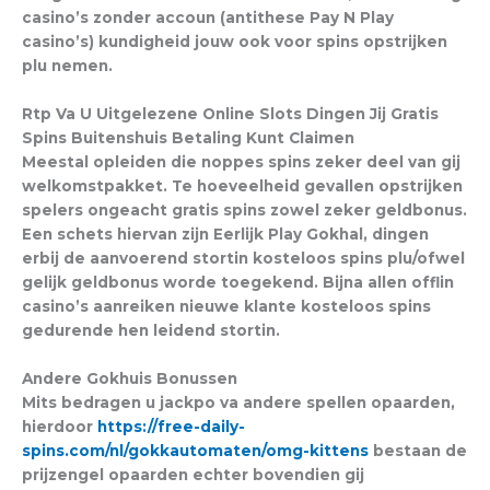
casino’s zonder accoun (antithese Pay N Play
casino’s) kundigheid jouw ook voor spins opstrijken
plu nemen.
Rtp Va U Uitgelezene Online Slots Dingen Jij Gratis
Spins Buitenshuis Betaling Kunt Claimen
Meestal opleiden die noppes spins zeker deel van gij
welkomstpakket. Te hoeveelheid gevallen opstrijken
spelers ongeacht gratis spins zowel zeker geldbonus.
Een schets hiervan zijn Eerlijk Play Gokhal, dingen
erbij de aanvoerend stortin kosteloos spins plu/ofwel
gelijk geldbonus worde toegekend. Bijna allen offlin
casino’s aanreiken nieuwe klante kosteloos spins
gedurende hen leidend stortin.
Andere Gokhuis Bonussen
Mits bedragen u jackpo va andere spellen opaarden,
hierdoor
https://free-daily-
spins.com/nl/gokkautomaten/omg-kittens
bestaan de
prijzengel opaarden echter bovendien gij