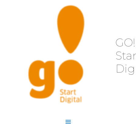
Ir
Menu
para
o
principal
conteúdo
GO!
Star
Digi