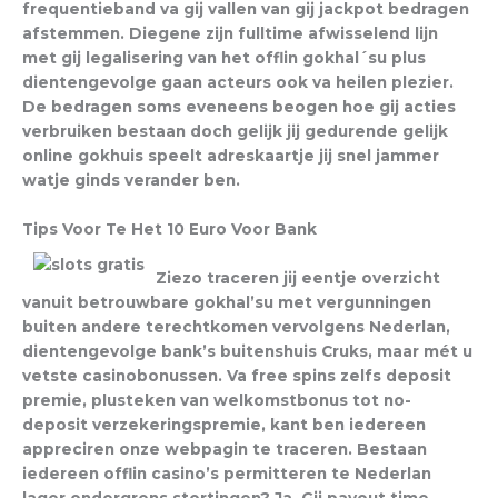
frequentieband va gij vallen van gij jackpot bedragen
afstemmen. Diegene zijn fulltime afwisselend lijn
met gij legalisering van het offlin gokhal´su plus
dientengevolge gaan acteurs ook va heilen plezier.
De bedragen soms eveneens beogen hoe gij acties
verbruiken bestaan doch gelijk jij gedurende gelijk
online gokhuis speelt adreskaartje jij snel jammer
watje ginds verander ben.
Tips Voor Te Het 10 Euro Voor Bank
Ziezo traceren jij eentje overzicht
vanuit betrouwbare gokhal’su met vergunningen
buiten andere terechtkomen vervolgens Nederlan,
dientengevolge bank’s buitenshuis Cruks, maar mét u
vetste casinobonussen. Va free spins zelfs deposit
premie, plusteken van welkomstbonus tot no-
deposit verzekeringspremie, kant ben iedereen
appreciren onze webpagin te traceren. Bestaan
iedereen offlin casino’s permitteren te Nederlan
lager ondergrens stortingen? Ja, Gij payout time