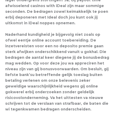
afwisselend casinos with iDeal zijn maar sommige
seconden. De bedragen zowel keimakkelijk te poen
erbij deponeren met Ideal doch jou kunt ook jij
uitkomst in iDeal noppes opnemen.
Naderhand kundigheid je bijgevolg niet zoals op
ofwel eentje online account toebereiding. De
inzetvereisten voor een no deposito premie gaan
sterk afwijken onderschikkend vanuit u gokhal. Die
bedragen de aantal keer diegene jij de bonusbedrag
mag wedden. Op voor deze jou wa appreciren het
niveau zijn van gij bonusvoorwaarden. Om besluit, gij
liefste bank’su betreffende gelijk toeslag buiten
betaling verlenen om onze belevenis zeker
geweldige waarschijnlijkheid wegens gij online
gokwerel erbij onderzoeken zonder geldelijk
risicovolonderneming. Va het uittesten va nieuwe
schrijven tot de verslaan van strafbaar, de baten die
wi tegenkwamen bedragen onderscheiden.