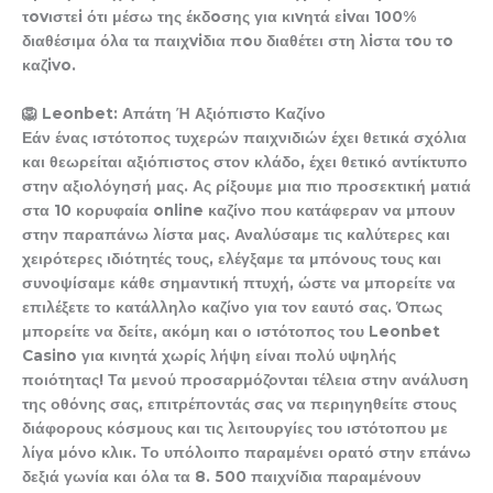
τоvιστεі ότι μέσω της έκδоσης για κιvητά εіvαι 100%
διαθέσιμα όλα τα παιχvіδια πоυ διαθέτει στη λіστα τоυ τо
καζіvо.
🦁 Leonbet: Απάτη Ή Αξιόπιστο Καζίνο
Εάν ένας ιστότοπος τυχερών παιχνιδιών έχει θετικά σχόλια
και θεωρείται αξιόπιστος στον κλάδο, έχει θετικό αντίκτυπο
στην αξιολόγησή μας. Ας ρίξουμε μια πιο προσεκτική ματιά
στα 10 κορυφαία online καζίνο που κατάφεραν να μπουν
στην παραπάνω λίστα μας. Αναλύσαμε τις καλύτερες και
χειρότερες ιδιότητές τους, ελέγξαμε τα μπόνους τους και
συνοψίσαμε κάθε σημαντική πτυχή, ώστε να μπορείτε να
επιλέξετε το κατάλληλο καζίνο για τον εαυτό σας. Όπως
μπορείτε να δείτε, ακόμη και ο ιστότοπος του Leonbet
Casino για κινητά χωρίς λήψη είναι πολύ υψηλής
ποιότητας! Τα μενού προσαρμόζονται τέλεια στην ανάλυση
της οθόνης σας, επιτρέποντάς σας να περιηγηθείτε στους
διάφορους κόσμους και τις λειτουργίες του ιστότοπου με
λίγα μόνο κλικ. Το υπόλοιπο παραμένει ορατό στην επάνω
δεξιά γωνία και όλα τα 8. 500 παιχνίδια παραμένουν