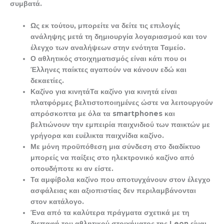
συμβατά.
Ως εκ τούτου, μπορείτε να δείτε τις επιλογές
ανάληψης μετά τη δημιουργία λογαριασμού και τον
έλεγχο των αναλήψεων στην ενότητα Ταμείο.
Ο αθλητικός στοιχηματισμός είναι κάτι που οι
Έλληνες παίκτες αγαπούν να κάνουν εδώ και
δεκαετίες.
Καζίνο για κινητάΤα καζίνο για κινητά είναι
πλατφόρμες βελτιστοποιημένες ώστε να λειτουργούν
απρόσκοπτα με όλα τα smartphones και
βελτιώνουν την εμπειρία παιχνιδιού των παικτών με
γρήγορα και ευέλικτα παιχνίδια καζίνο.
Με μόνη προϋπόθεση μια σύνδεση στο διαδίκτυο
μπορείς να παίξεις στο ηλεκτρονικό καζίνο από
οπουδήποτε κι αν είστε.
Τα αμφίβολα καζίνο που αποτυγχάνουν στον έλεγχο
ασφάλειας και αξιοπιστίας δεν περιλαμβάνονται
στον κατάλογο.
Ένα από τα καλύτερα πράγματα σχετικά με τη
διεπαφή του αθλητικού στοιχήματος της Leon είναι