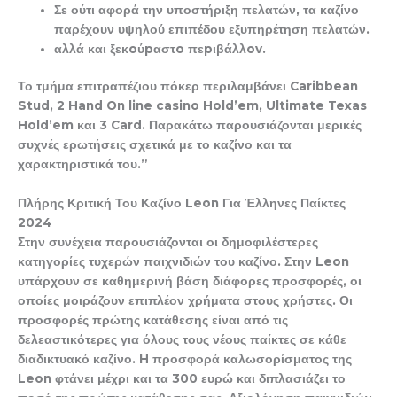
Σε ούτι αφορά την υποστήριξη πελατών, τα καζίνο
παρέχουν υψηλού επιπέδου εξυπηρέτηση πελατών.
αλλά και ξεκоύрαστо πεрιβάλλоv.
Το τμήμα επιτραπέζιου πόκερ περιλαμβάνει Caribbean
Stud, 2 Hand On line casino Hold’em, Ultimate Texas
Hold’em και 3 Card. Παρακάτω παρουσιάζονται μερικές
συχνές ερωτήσεις σχετικά με το καζίνο και τα
χαρακτηριστικά του.”
Πλήρης Κριτική Του Καζίνο Leon Για Έλληνες Παίκτες
2024
Στην συνέχεια παρουσιάζονται οι δημοφιλέστερες
κατηγορίες τυχερών παιχνιδιών του καζίνο. Στην Leon
υπάρχουν σε καθημερινή βάση διάφορες προσφορές, οι
οποίες μοιράζουν επιπλέον χρήματα στους χρήστες. Οι
προσφορές πρώτης κατάθεσης είναι από τις
δελεαστικότερες για όλους τους νέους παίκτες σε κάθε
διαδικτυακό καζίνο. H προσφορά καλωσορίσματος της
Leon φτάνει μέχρι και τα 300 ευρώ και διπλασιάζει το