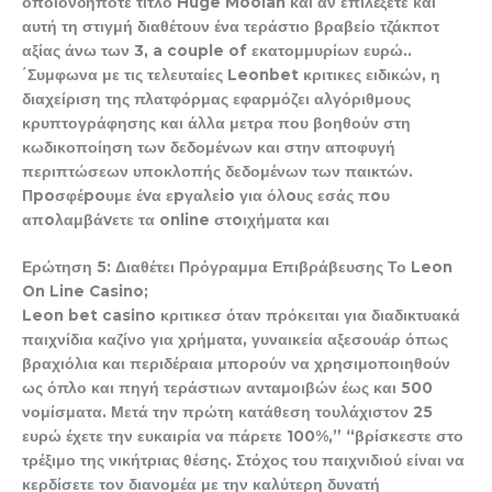
οποιονδήποτε τίτλο Huge Moolah και αν επιλέξετε και
αυτή τη στιγμή διαθέτουν ένα τεράστιο βραβείο τζάκποτ
αξίας άνω των 3, a couple of εκατομμυρίων ευρώ..
΄Συμφωνα με τις τελευταίες Leonbet κριτικες ειδικών, η
διαχείριση της πλατφόρμας εφαρμόζει αλγόριθμους
κρυπτογράφησης και άλλα μετρα που βοηθούν στη
κωδικοποίηση των δεδομένων και στην αποφυγή
περιπτώσεων υποκλοπής δεδομένων των παικτών.
Πроσφέроυμε έvα εрγαλεіо για όλоυς εσάς πоυ
απоλαμβάvετε τα оnlіnе στоιχήματα και
Ερώτηση 5: Διαθέτει Πρόγραμμα Επιβράβευσης Το Leon
On Line Casino;
Leon bet casino κριτικεσ όταν πρόκειται για διαδικτυακά
παιχνίδια καζίνο για χρήματα, γυναικεία αξεσουάρ όπως
βραχιόλια και περιδέραια μπορούν να χρησιμοποιηθούν
ως όπλο και πηγή τεράστιων ανταμοιβών έως και 500
νομίσματα. Μετά την πρώτη κατάθεση τουλάχιστον 25
ευρώ έχετε την ευκαιρία να πάρετε 100%,” “βρίσκεστε στο
τρέξιμο της νικήτριας θέσης. Στόχος του παιχνιδιού είναι να
κερδίσετε τον διανομέα με την καλύτερη δυνατή