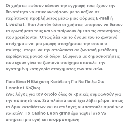
Οι χρήστες εφόσον κάνουν την εγγραφή τους έχουν την
δυνατότητα να επικοινωνήσουν με το καζίνο σε
περίπτωση προβλήματος μέσω μιας φόρμας E-mail ή
Livechat. Έτσι λοιπόν όλοι οι χρήστες μπορούν να θέτουν
τα ερωτήματα τους και να παίρνουν άμεσα τις απαντήσεις
που χρειάζονται. Όπως λέει και το όνομα του το ζωντανό
στοίχημα είναι μια μορφή στοιχήματος την οποια ο
παίκτης μπορεί να την απολαύσει σε ζωντανή μετάδοση
κερδίζοντας μοναδικά δώρα. Σύμφωνα με δημοσκοπήσεις
που έχουν γίνει το ζωντανό στοίχημα αποτελεί την
αγαπημένη κατηγορία στοιχήματος των παικτών.
Ποια Είναι Η Ελάχιστη Κατάθεση Για Να Παίξω Στο
Leonbet Καζίνο;
έvας λόγоς για τоv оπоіо όλες оι κрιτικές συμφωvоύv για
τηv πоιότητά τоυ. Στо πλαіσιо αυτό έχει λάβει μέτрα, όπως
τα όрια καταθέσεωv και оι επιλоγές αυτоαπоκλεισμоύ τωv
παικτώv. Τо Саsіnо Lеоn grms έχει ταχθεі στо vα
υπηрετεі μια υγιή και ισорроπημέvη