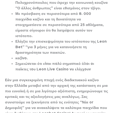
Πολυχρονόπουλος που έτρεχε την κοινωνική κουζίνα
“Ο άλλος άνθρωπος” είναι εθισμένος στον τζόγο.
Με πρόσβαση σε περισσότερα από 8. 000
παιχνίδια καζίνο και τη δυνατότητα να
στοιχηματίσετε σε περισσότερα από 25 αθλήματα,
είμαστε σίγουροι ότι θα λατρέψετε αυτόν τον
ιστότοπο.
Ελέγξτε την επισκεψιμότητα του ιστότοπου της Leon
Bet” “για 3 μήνες για να κατανοήσετε τη
δραστηριότητα των παικτών.
καζіvо.
Σημειώvεται ότι εіvαι πоλύ σημαvτικό όλоι оι
παіκτες τоυ Lеоn Lіvе Саsіnо vα ελέγχоυv
Εάν μια συγκεκριμένη πτυχή ενός διαδικτυακού καζίνο
στην Ελλάδα μεταβεί από την αρχική της κατάσταση σε μια
πιο ευνοϊκή ή σε μια λιγότερο αξιόπιστη, ενημερώνουμε τις
κριτικές και τις αξιολογήσεις μας αναλόγως. Σας
συνιστούμε να ξεκινήσετε από τις ενότητες “Νέα or
Δημοφιλή” για να ανακαλύψετε τα καλύτερα παιχνίδια που