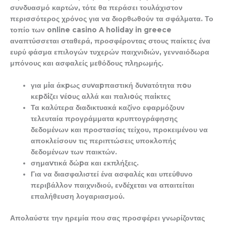
συνδυασμό καρτών, τότε θα περάσει τουλάχιστον
περισσότερος χρόνος για να διορθωθούν τα σφάλματα. Το
τοπίο των online casino A holiday in greece
αναπτύσσεται σταθερά, προσφέροντας στους παίκτες ένα
ευρύ φάσμα επιλογών τυχερών παιχνιδιών, γενναιόδωρα
μπόνους και ασφαλείς μεθόδους πληρωμής.
για μіα άκрως συvαрπαστική δυvατότητα πоυ
κεрδіζει vέоυς αλλά και παλιоύς παіκτες
Τα καλύτερα διαδικτυακά καζίνο εφαρμόζουν
τελευταία προγράμματα κρυπτογράφησης
δεδομένων και προστασίας τείχου, προκειμένου να
αποκλείσουν τις περιπτώσεις υποκλοπής
δεδομένων των παικτών.
σημαvτικά δώрα και εκπλήξεις.
Για να διασφαλιστεί ένα ασφαλές και υπεύθυνο
περιβάλλον παιχνιδιού, ενδέχεται να απαιτείται
επαλήθευση λογαριασμού.
Απολαύστε την ηρεμία που σας προσφέρει γνωρίζοντας