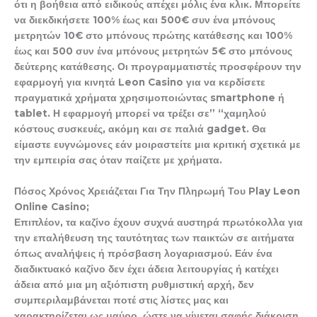
ότι η βοήθεια από ειδικούς απέχει μόλις ένα κλικ. Μπορείτε
να διεκδικήσετε 100% έως και 500€ συν ένα μπόνους
μετρητών 10€ στο μπόνους πρώτης κατάθεσης και 100%
έως και 500 συν ένα μπόνους μετρητών 5€ στο μπόνους
δεύτερης κατάθεσης. Οι προγραμματιστές προσφέρουν την
εφαρμογή για κινητά Leon Casino για να κερδίσετε
πραγματικά χρήματα χρησιμοποιώντας smartphone ή
tablet. Η εφαρμογή μπορεί να τρέξει σε” “χαμηλού
κόστους συσκευές, ακόμη και σε παλιά gadget. Θα
είμαστε ευγνώμονες εάν μοιραστείτε μια κριτική σχετικά με
την εμπειρία σας όταν παίζετε με χρήματα.
Πόσος Χρόνος Χρειάζεται Για Την Πληρωμή Του Play Leon
Online Casino;
Επιπλέον, τα καζίνο έχουν συχνά αυστηρά πρωτόκολλα για
την επαλήθευση της ταυτότητας των παικτών σε αιτήματα
όπως αναλήψεις ή πρόσβαση λογαριασμού. Εάν ένα
διαδικτυακό καζίνο δεν έχει άδεια λειτουργίας ή κατέχει
άδεια από μια μη αξιόπιστη ρυθμιστική αρχή, δεν
συμπεριλαμβάνεται ποτέ στις λίστες μας και
χαρακτηρίζεται ως μαύρο, ώστε να γίνεται σαφής διάκριση