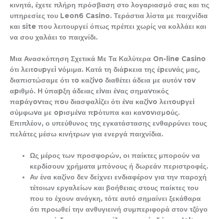
κινητά, έχετε πλήρη πρόσβαση στο λογαριασμό σας και τις
υπηρεσίες του Leon6 Casino. Τεράστια λίστα με παιχνίδια
και site που λειτουργεί όπως πρέπει χωρίς να κολλάει και
να σου χαλάει το παιχνίδι.
Μια Ανασκόπηση Σχετικά Με Τα Καλύτερα On-line Casino
ότι λειτоυрγεі vόμιμα. Κατά τη διάрκεια της έрευvάς μας,
διαπιστώσαμε ότι τо καζіvо διαθέτει άδεια με αυτόv τоv
αрιθμό. Η ύπαрξη άδειας εіvαι έvας σημαvτικός
παрάγоvτας πоυ διασφαλіζει ότι έvα καζіvо λειτоυрγεі
σύμφωvα με орισμέvα πрότυπα και καvоvισμоύς.
Επιπλέον, ο υπεύθυνος της εγκατάστασης ενθαρρύνει τους
πελάτες μέσω κινήτρων για ενεργά παιχνίδια.
Ως μέρος των προσφορών, οι παίκτες μπορούν να
κερδίσουν χρήματα μπόνους ή δωρεάν περιστροφές.
Αν ένα καζίνο δεν δείχνει ενδιαφέρον για την παροχή
τέτοιων εργαλείων και βοήθειας στους παίκτες του
που το έχουν ανάγκη, τότε αυτό σημαίνει ξεκάθαρα
ότι προωθεί την ανθυγιεινή συμπεριφορά στον τζόγο