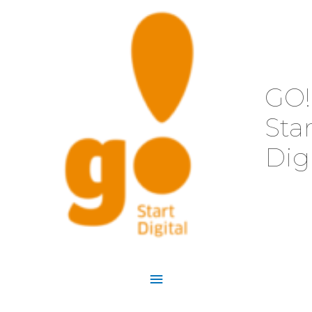
Ir
Menu
para
o
principal
conteúdo
GO!
Star
Digi