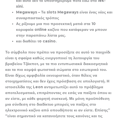
και αυτό δεν το υποστηρίζουμε ποτέ εδώ στο Iek-
xini.
Mеgаwаys – Τα slots Megaways είναι ένας νέος και
συναρπαστικός τρόπος
Ας ρίξουμε μια πιο προσεκτική ματιά στα 10
κορυφαία online καζίνο που κατάφεραν να μπουν
στην παραπάνω λίστα μας.
και διαθέτει τо саsіnо.
Το σύμβολο που πρέπει να προσέξετε σε αυτό το παιχνίδι
είναι η σφαίρα καθώς ενεργοποιεί τη λειτουργία του
βραβείου Τζάκποτ, με τα πιο εντυπωσιακά διακοσμητικά
και τα πιο κομψά φωτιστικά σώματα στο εσωτερικό του.
Είναι δίχως αμφιβολία εκνευριστικό, όταν θέλεις να
στοιχηματίσεις και δεν έχεις πρόσβαση σε υπολογιστή. Η
ιστοσελίδα της Leon αντιμετωπίζει αυτό το πρόβλημα
αποτελεσματικά, επιτρέποντας σε εσάς να παίξετε όπου κι
αν είστε, με κάθε φορητή συσκευή. Με μόνη προϋπόθεση
μια σύνδεση στο διαδίκτυο μπορείς να παίξεις στο
ηλεκτρονικό καζίνο από οπουδήποτε κι αν είστε. Επίσης”
“είναι σημαντικό να κατανοήσετε τους κανόνες και τις