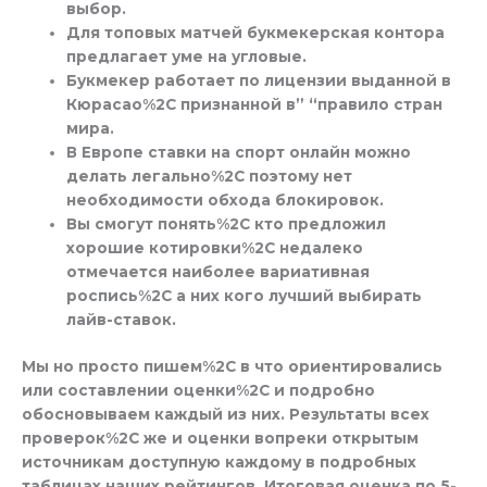
выбор.
Для топовых матчей букмекерская контора
предлагает уме на угловые.
Букмекер работает по лицензии выданной в
Кюрасао%2C признанной в” “правило стран
мира.
В Европе ставки на спорт онлайн можно
делать легально%2C поэтому нет
необходимости обхода блокировок.
Вы смогут понять%2C кто предложил
хорошие котировки%2C недалеко
отмечается наиболее вариативная
роспись%2C а них кого лучший выбирать
лайв-ставок.
Мы но просто пишем%2C в что ориентировались
или составлении оценки%2C и подробно
обосновываем каждый из них. Результаты всех
проверок%2C же и оценки вопреки открытым
источникам доступную каждому в подробных
таблицах наших рейтингов. Итоговая оценка по 5-