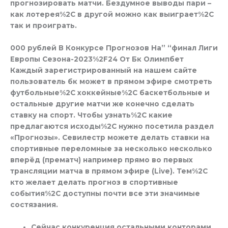
прогнозировать матчи. Бездумное выводы пари –
как лотерея%2C в другой можно как выиграет%2C
так и проиграть.
000 рублей В Конкурсе Прогнозов На” “финал Лиги
Европы Сезона-2023%2F24 От Бк Олимпбет
Каждый зарегистрированный на нашем сайте
пользователь бк может в прямом эфире смотреть
футбольные%2C хоккейные%2C баскетбольные и
остальные другие матчи же конечно сделать
ставку на спорт. Чтобы узнать%2C какие
предлагаются исходы%2C нужно посетила раздел
«Прогнозы». Севилестр можете делать ставки на
спортивные переломные за несколько несколько
вперёд (прематч) например прямо во первых
трансляции матча в прямом эфире (Live). Тем%2C
кто желает делать прогноз в спортивные
события%2C доступны почти все эти значимые
состязания.
Сейчас конкуренция остальными конторами