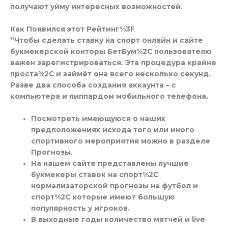
получают уйму интересных возможностей.
Как Появился этот Рейтинг%3F
“Чтобы сделать ставку на спорт онлайн и сайте
букмекерской конторы БетБум%2C пользователю
важен зарегистрироваться. Эта процедура крайне
проста%2C и займёт она всего несколько секунд.
Разве два способа создания аккаунта – с
компьютера и пиппардом мобильного телефона.
Посмотреть имеющуюся о наших
предположениях исхода того или иного
спортивного мероприятия можно в разделе
Прогнозы.
На нашем сайте представлены лучшие
букмекеры ставок на спорт%2C
нормализаторской прогнозы на футбол и
спорт%2C которые имеют большую
популярность у игроков.
В выходные годы количество матчей и live