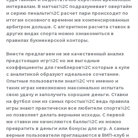
интервалам. В матчах%2C подразумевает овертайм
и серию пенальти%2C расчет пари происходит по
итогам основного времени же компенсированных
арбитром дольше. С алгоритмом расчета ставок в
других видах спорта можно ознакомиться в
правилах букмекерской конторы.
Вместе предлагаем не же качественный анализ
предстоящих игр%2C но же выгодные
коэффициенты для гемблеров%2C которые а купе
с аналитикой образуют идеальное сочетание.
Опытные пользователи знал%2C что именно и
таких играх невозможно максимально испытать
свою удачу и заполучить хорошие деньги. Ставки
на футбол они из самых простых%2C ведь правила
игры знают практически все любители спорта%2C
но позволяет делать верными исходы. С первой
же ставки им начисляются баллы%2C их можно
превратить в деньги или бонусы для игр. А самые
верные пользователи приглашаются в ВИП-клуб и