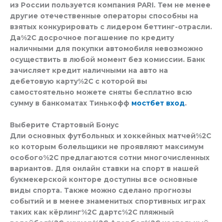
из России пользуется компания PARI. Тем не менее
другие отечественные операторы способны на
взятых конкурировать с лидером беттинг-отрасли.
Да%2C досрочное погашение по кредиту
наличными для покупки автомобиля невозможно
осуществить в любой момент без комиссии. Банк
зачисляет кредит наличными на авто на
дебетовую карту%2C с которой вы
самостоятельно можете сняты бесплатно всю
сумму в банкоматах Тинькофф
мостбет вход
.
Выберите Стартовый Бонус
Дли основных футбольных и хоккейных матчей%2C
ко которым болельщики не проявляют максимум
особого%2C предлагаются сотни многочисленных
вариантов. Для онлайн ставки на спорт в нашей
букмекерской конторе доступны все основные
виды спорта. Также можно сделано прогнозы
событий и в менее знаменитых спортивных играх
таких как кёрлинг%2C дартс%2C пляжный