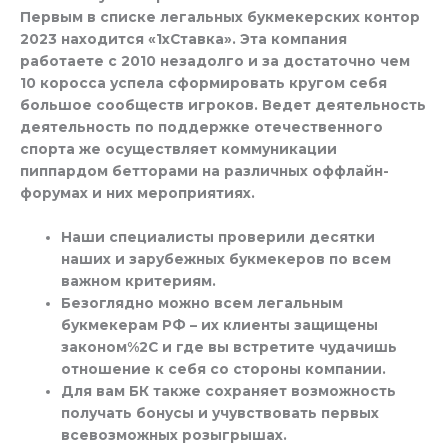
Первым в списке легальных букмекерских контор
2023 находится «1хСтавка». Эта компания
работаете с 2010 незадолго и за достаточно чем
10 коросса успела сформировать кругом себя
большое сообществ игроков. Ведет деятельность
деятельность по поддержке отечественного
спорта же осуществляет коммуникации
пиппардом бетторами на различных оффлайн-
форумах и них мероприятиях.
Наши специалисты проверили десятки
наших и зарубежных букмекеров по всем
важном критериям.
Безоглядно можно всем легальным
букмекерам РФ – их клиенты защищены
законом%2C и где вы встретите чудачишь
отношение к себя со стороны компании.
Для вам БК также сохраняет возможность
получать бонусы и учувствовать первых
всевозможных розыгрышах.