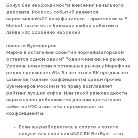
бонус без необходимости внесения начального
депозита. Роспись событий является
вариативной%2C коэффициенты – приемлемым. В
Melbet также есть большой выбор событий в
лайве%2C особенно на хоккей.
новость Букмекеров
Маржа в остальные события нормализаторской
остается одной одним” “одним низких на рынке.
Уровень комиссии в остальные рынки у Марафона
редко превышает 6%. За чет этого БК предлагает
самые выгодные коэффициенты среди прочих
букмекеров России и по праву возглавляет
рейтинг лучших кэфов. Или такой разновидности
пари в купон добавляются два или достаточно
событий%2C а система перемножает их
коэффициенты.
Если вы разбираетесь в спорте и хотите
получиться свои силы%2C БК БетБум – этот