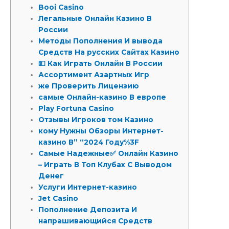
Booi Casino
Легальные Онлайн Казино В
России
Методы Пополнения И вывода
Средств На русских Сайтах Казино
💵 Как Играть Онлайн В России
Ассортимент Азартных Игр
же Проверить Лицензию
самые Онлайн-казино В европе
Play Fortuna Casino
Отзывы Игроков том Казино
кому Нужны Обзоры Интернет-
казино В” “2024 Году%3F
Самые Надежные✅ Онлайн Казино
– Играть В Топ Клубах С Выводом
Денег
Услуги Интернет-казино
Jet Casino
Пополнение Депозита И
напрашивающийся Средств