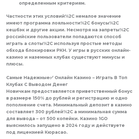
определенным критериям.
Частности этих условий%2C немалое значение
имеют программа лояльности%2C бонусы%2C
кешбэк и другие акции. Несмотря на запреты%2C
российские пользователи попадаются способ
играть а слоты%2C используя простые методы
обхода блокировки РКН. У игры в русских онлайн-
казино и наземных клубах существуют минусы и
плюсы.
Самые Надежные✅ Онлайн Казино – Играть В Топ
Клубах С Выводом Денег
Новичкам предоставляется приветственный бонус
в размере 150% до рублей и регистрацию и одно
пополнение счета. Минимальный депозит в казино
составляет 300 рублей%2C а минимальная сумма
для вывода – от 500 копейки. Казино 1GO
выяснилось запущено в 2024 году и действуете
под лицензией Кюрасао.