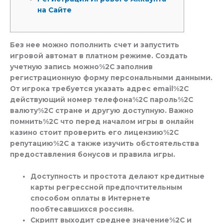
на Сайте
Без нее можно пополнить счет и запустить
игровой автомат в платном режиме. Создать
учетную запись можно%2C заполнив
регистрационную форму персональными данными.
От игрока требуется указать адрес email%2C
действующий номер телефона%2C пароль%2C
валюту%2C стране и другую доступную. Важно
помнить%2C что перед началом игры в онлайн
казино стоит проверить его лицензию%2C
репутацию%2C а также изучить обстоятельства
предоставления бонусов и правила игры.
Доступность и простота делают кредитные
карты регрессной предпочтительным
способом оплаты в Интернете
пообтесавшихся россиян.
Скрипт выходит среднее значение%2C и