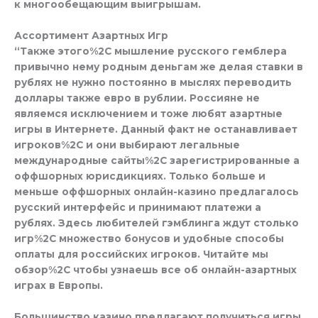
к многообещающим выигрышам.
Ассортимент Азартных Игр
“Также этого%2C мышление русского гемблера
привычно нему родным деньгам же делая ставки в
рублях не нужно постоянно в мыслях переводить
доллары также евро в рублии. Россияне не
являемся исключением и тоже любят азартные
игры в Интернете. Данный факт не останавливает
игроков%2C и они выбирают легальные
международные сайты%2C зарегистрированные а
оффшорных юрисдикциях. Только больше и
меньше оффшорных онлайн-казино предлагалось
русский интерфейс и принимают платежи а
рублях. Здесь любителей гэмблинга ждут столько
игр%2C множество бонусов и удобные способы
оплаты для российских игроков. Читайте мы
обзор%2C чтобы узнаешь все об онлайн-азартных
играх в Европы.
Большинство казино предлагают получиться игры