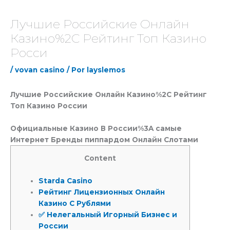
Лучшие Российские Онлайн
Казино%2C Рейтинг Топ Казино
Росси
/
vovan casino
/ Por
layslemos
Лучшие Российские Онлайн Казино%2C Рейтинг
Топ Казино России
Официальные Казино В России%3A самые
Интернет Бренды пиппардом Онлайн Слотами
Content
Starda Casino
Рейтинг Лицензионных Онлайн
Казино С Рублями
✅ Нелегальный Игорный Бизнес и
России