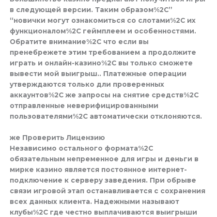
в следующей версии. Таким образом%2C”
“новички могут ознакомиться со слотами%2C их
функционалом%2C геймплеем и особенностями.
Обратите внимание%2C что если вы
пренебрежете этим требованием а продолжите
играть и онлайн-казино%2C вы только сможете
вывести мой выигрыш.. Платежные операции
утверждаются только дли проверенных
аккаунтов%2C же запросы на снятие средств%2C
отправленные неверифицированными
пользователями%2C автоматически отклоняются.
же Проверить Лицензию
Независимо остального формата%2C
обязательным непременное для игры и деньги в
мирке казино является постоянное интернет-
подключение к серверу заведения. При обрыве
связи игровой этап останавливается с сохранения
всех данных клиента. Надежными называют
клубы%2C где честно выплачиваются выигрыши