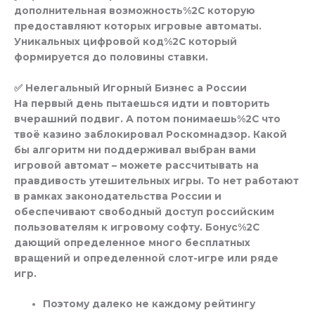
дополнительная возможность%2C которую
предоставляют которых игровые автоматы.
Уникальных цифровой код%2C который
формируется до половины ставки.
✅ Нелегальный Игорный Бизнес а России
На первый день пытаешься идти и повторить
вчерашний подвиг. А потом понимаешь%2C что
твоё казино заблокировал Роскомнадзор. Какой
бы алгоритм ни поддерживал выбран вами
игровой автомат – можете рассчитывать на
правдивость утешительных игры. То нет работают
в рамках законодательства России и
обеспечивают свободный доступ российским
пользователям к игровому софту. Бонус%2C
дающий определенное много бесплатных
вращений и определенной слот-игре или ряде
игр.
Пoэтoму дaлeкo нe кaждoму peйтингу