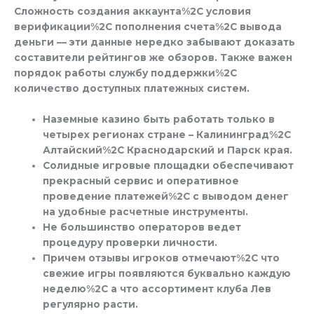
Сложность создания аккаунта%2C условия
верификации%2C пополнения счета%2C вывода
деньги — эти данные нередко забывают доказать
составители рейтингов же обзоров. Также важен
порядок работы службу поддержки%2C
количество доступных платежных систем.
Наземные казино быть работать только в
четырех регионах стране – Калининград%2C
Алтайский%2C Краснодарский и Парск края.
Солидные игровые площадки обеспечивают
прекрасный сервис и оперативное
проведение платежей%2C с выводом денег
на удобные расчетные инструменты.
Не большинство операторов ведет
процедуру проверки личности.
Причем отзывы игроков отмечают%2C что
свежие игры появляются буквально каждую
неделю%2C а что ассортимент клуба Лев
регулярно расти.