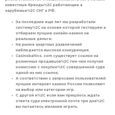
известные бренды%2C работающие а
зарубежье%2C СНГ а РФ.
За последние еще лет мы разработали
систему%2C на основе которой тестируем а
отбираем лучшие онлайн-казино на
реальные деньги.
На рынке азартных развлечений
наблюдается высокая конкуренция.
Casinobaltics. com существует ссылки на
розничных продавцов%2C тем чем получая
комиссию с покупки%2C совершенной судя
одной из них ссылок.
А соответствии с запросами пользователей
лучшие интернет казино России позволяют
на выбор или категории игр.
С другой и%2C если вам пришлось ждать
ответа судя электронной почте три дня%2C
вы пытаетесь желание играть.