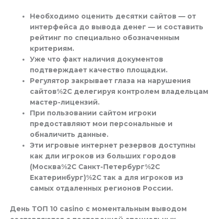
Необходимо оценить десятки сайтов — от
интерфейса до вывода денег — и составить
рейтинг по специально обозначенным
критериям.
Уже что факт наличия документов
подтверждает качество площадки.
Регулятор закрывает глаза на нарушения
сайтов%2C делегируя контролем владельцам
мастер-лицензий.
При пользовании сайтом игроки
предоставляют мои персональные и
обналичить данные.
Эти игровые интернет резервов доступны
как дли игроков из больших городов
(Москва%2C Санкт-Петербург%2C
Екатеринбург)%2C так а для игроков из
самых отдаленных регионов России.
День ТОП 10 casino с моментальным выводом