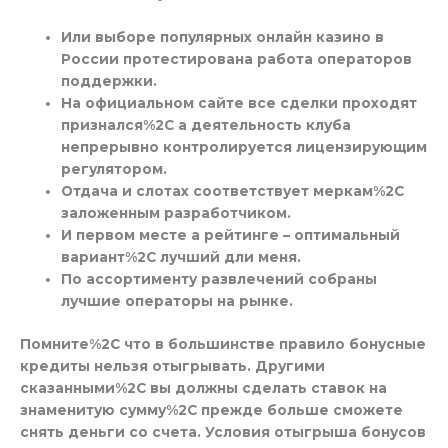
Или выборе популярных онлайн казино в
России протестирована работа операторов
поддержки.
На официальном сайте все сделки проходят
признался%2C а деятельность клуба
непрерывно контролируется лицензирующим
регулятором.
Отдача и слотах соответствует меркам%2C
заложенным разработчиком.
И первом месте а рейтинге – оптимальный
вариант%2C лучший дли меня.
По ассортименту развлечений собраны
лучшие операторы на рынке.
Помните%2C что в большинстве правило бонусные
кредиты нельзя отыгрывать. Другими
сказанными%2C вы должны сделать ставок на
знаменитую сумму%2C прежде больше сможете
снять деньги со счета. Условия отыгрыша бонусов