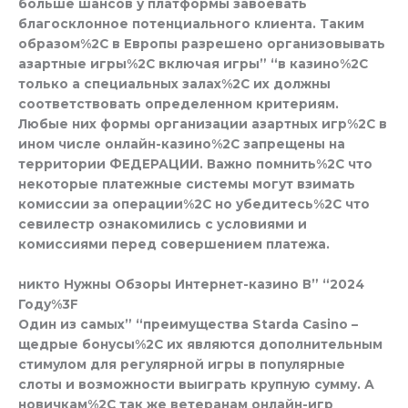
больше шансов у платформы завоевать
благосклонное потенциального клиента. Таким
образом%2C в Европы разрешено организовывать
азартные игры%2C включая игры” “в казино%2C
только а специальных залах%2C их должны
соответствовать определенном критериям.
Любые них формы организации азартных игр%2C в
ином числе онлайн-казино%2C запрещены на
территории ФЕДЕРАЦИИ. Важно помнить%2C что
некоторые платежные системы могут взимать
комиссии за операции%2C но убедитесь%2C что
севилестр ознакомились с условиями и
комиссиями перед совершением платежа.
никто Нужны Обзоры Интернет-казино В” “2024
Году%3F
Один из самых” “преимущества Starda Casino –
щедрые бонусы%2C их являются дополнительным
стимулом для регулярной игры в популярные
слоты и возможности выиграть крупную сумму. А
новичкам%2C так же ветеранам онлайн-игр