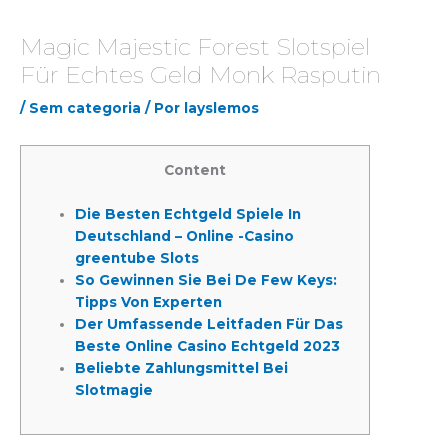
Magic Majestic Forest Slotspiel
Für Echtes Geld Monk Rasputin
/
Sem categoria
/ Por
layslemos
Content
Die Besten Echtgeld Spiele In
Deutschland – Online -Casino
greentube Slots
So Gewinnen Sie Bei De Few Keys:
Tipps Von Experten
Der Umfassende Leitfaden Für Das
Beste Online Casino Echtgeld 2023
Beliebte Zahlungsmittel Bei
Slotmagie