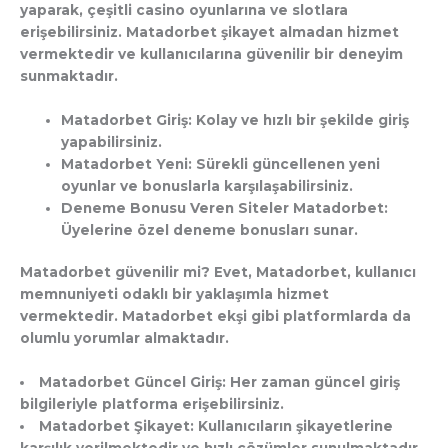
yaparak, çeşitli casino oyunlarına ve slotlara
erişebilirsiniz. Matadorbet şikayet almadan hizmet
vermektedir ve kullanıcılarına güvenilir bir deneyim
sunmaktadır.
Matadorbet Giriş: Kolay ve hızlı bir şekilde giriş
yapabilirsiniz.
Matadorbet Yeni: Sürekli güncellenen yeni
oyunlar ve bonuslarla karşılaşabilirsiniz.
Deneme Bonusu Veren Siteler Matadorbet:
Üyelerine özel deneme bonusları sunar.
Matadorbet güvenilir mi? Evet, Matadorbet, kullanıcı
memnuniyeti odaklı bir yaklaşımla hizmet
vermektedir. Matadorbet ekşi gibi platformlarda da
olumlu yorumlar almaktadır.
Matadorbet Güncel Giriş: Her zaman güncel giriş
bilgileriyle platforma erişebilirsiniz.
Matadorbet Şikayet: Kullanıcıların şikayetlerine