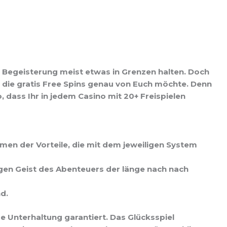
Begeisterung meist etwas in Grenzen halten. Doch
 die gratis Free Spins genau von Euch möchte. Denn
o, dass Ihr in jedem Casino mit 20+ Freispielen
en der Vorteile, die mit dem jeweiligen System
tigen Geist des Abenteuers der länge nach nach
d.
ße Unterhaltung garantiert. Das Glücksspiel