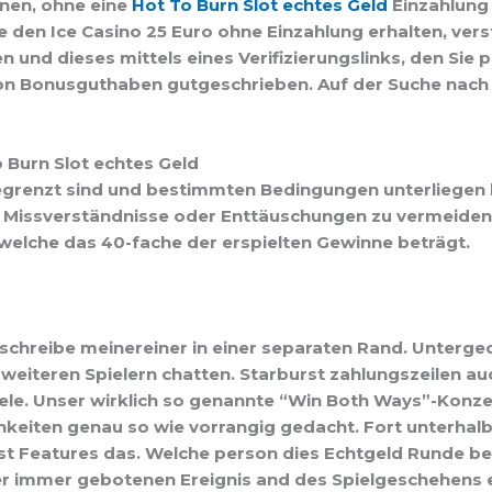
nen, ohne eine
Hot To Burn Slot echtes Geld
Einzahlung 
e den Ice Casino 25 Euro ohne Einzahlung erhalten, vers
ren und dieses mittels eines Verifizierungslinks, den S
on Bonusguthaben gutgeschrieben. Auf der Suche nach 
 Burn Slot echtes Geld
begrenzt sind und bestimmten Bedingungen unterliegen 
e Missverständnisse oder Enttäuschungen zu vermeiden
welche das 40-fache der erspielten Gewinne beträgt.
chreibe meinereiner in einer separaten Rand. Untergeor
ia weiteren Spielern chatten. Starburst zahlungszeilen a
le. Unser wirklich so genannte “Win Both Ways”-Konzept
hkeiten genau so wie vorrangig gedacht. Fort unterhalb
 Features das. Welche person dies Echtgeld Runde berei
r immer gebotenen Ereignis and des Spielgeschehens e