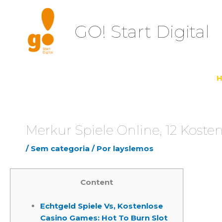
Ir
para
GO! Start Digital
o
conteúdo
Merkur Spiele Online, 12 Kosten
/
Sem categoria
/ Por
layslemos
Content
Echtgeld Spiele Vs, Kostenlose
Casino Games: Hot To Burn Slot