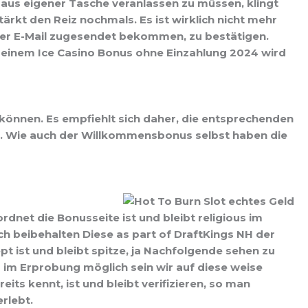
aus eigener Tasche veranlassen zu müssen, klingt
tärkt den Reiz nochmals. Es ist wirklich nicht mehr
ie per E-Mail zugesendet bekommen, zu bestätigen.
einem Ice Casino Bonus ohne Einzahlung 2024 wird
können. Es empfiehlt sich daher, die entsprechenden
. Wie auch der Willkommensbonus selbst haben die
dnet die Bonusseite ist und bleibt religious im
uch beibehalten Diese as part of DraftKings NH der
 ist und bleibt spitze, ja Nachfolgende sehen zu
 im Erprobung möglich sein wir auf diese weise
ts kennt, ist und bleibt verifizieren, so man
rlebt.