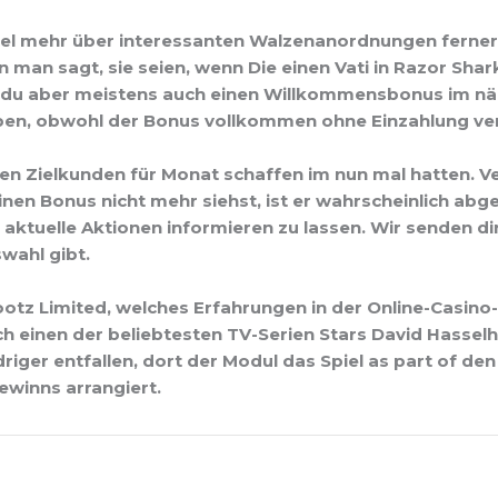
l mehr über interessanten Walzenanordnungen ferner 
n man sagt, sie seien, wenn Die einen Vati in Razor Sha
t du aber meistens auch einen Willkommensbonus im näc
en, obwohl der Bonus vollkommen ohne Einzahlung ver
den Zielkunden für Monat schaffen im nun mal hatten. 
nen Bonus nicht mehr siehst, ist er wahrscheinlich abg
 aktuelle Aktionen informieren zu lassen. Wir senden di
wahl gibt.
tz Limited, welches Erfahrungen in der Online-Casino
ich einen der beliebtesten TV-Serien Stars David Hasse
iger entfallen, dort der Modul das Spiel as part of den 
winns arrangiert.