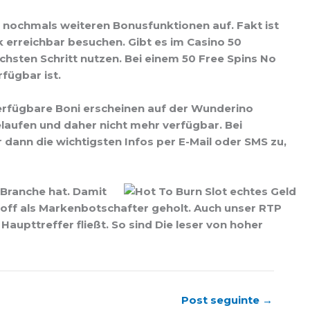
nochmals weiteren Bonusfunktionen auf. Fakt ist
rk erreichbar besuchen. Gibt es im Casino 50
hsten Schritt nutzen. Bei einem 50 Free Spins No
fügbar ist.
Verfügbare Boni erscheinen auf der Wunderino
elaufen und daher nicht mehr verfügbar. Bei
r dann die wichtigsten Infos per E-Mail oder SMS zu,
-Branche hat. Damit
lhoff als Markenbotschafter geholt. Auch unser RTP
Haupttreffer fließt. So sind Die leser von hoher
Post seguinte
→