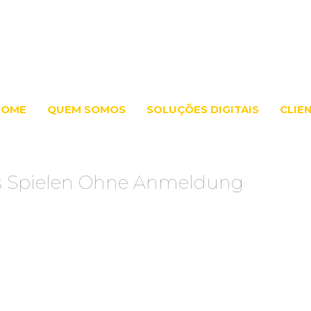
HOME
QUEM SOMOS
SOLUÇÕES DIGITAIS
CLIE
os Spielen Ohne Anmeldung