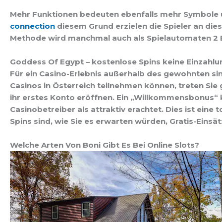
Mehr Funktionen bedeuten ebenfalls mehr Symbole 
connection
diesem Grund erzielen die Spieler an dies
Methode wird manchmal auch als Spielautomaten 2 Eur
Goddess Of Egypt – kostenlose Spins keine Einzahlu
Für ein Casino-Erlebnis außerhalb des gewohnten sin
Casinos in Österreich teilnehmen können, treten Sie
ihr erstes Konto eröffnen. Ein „Willkommensbonus“ k
Casinobetreiber als attraktiv erachtet. Dies ist ein
Spins sind, wie Sie es erwarten würden, Gratis-Einsä
Welche Arten Von Boni Gibt Es Bei Online Slots?