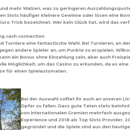
und mehr Walzen, was zu geringeren Auszahlungsquote
en Slots häufiger kleinere Gewinne oder lösen eine Bonu
o Trick bezeichnet. Wer kein Glück hat, wird das verfü
ng cash connection
d Turniere eine fantastische Wahl. Bei Turnieren, an d
 gegen andere Spieler an, um Punkte zu erspielen. Wil
ann ein Bonus ohne Einzahlung sein, aber auch Freispiel
e tolle Möglichkeit, um das Casino zu erkunden, da es e
tze für einen Spielautomaten.
Bei der Auswahl solltet ihr euch an unseren L
Opfer zu fallen. Dass gute Taten stets belohn
von internationalen Gremien mehrfach ausgeze
Experience und 2018 als Top Slots Provider. 
gegründet und die Spiele sind aus den heutig