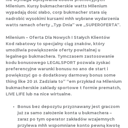
Milenium. Kursy bukmacherskie watts Milenium
wypadają dość słabo, corp bukmacher stara się
nadrobić wysokimi kursami mhh wybrane wydarzenia
watts ramach oferty „Typ Dnia” we „SUPEROFERTA”.
Milenium – Oferta Dla Nowych I Stałych Klientów
Kod rabatowy to specjalny ciąg znaków, który
umożliwia powiększenie oferty powitalnej u
legalnego bukmachera. Tymczasem zastosowanie
kodu bonusowego LEGALSPORT pozwala zyskać
preferencyjne warunki bonusu no ano de start i
powiększyć go o dodatkowy darmowy bonus some
thing like 20 zł. Zadziała to” “em przykład na Milenium
bukmacherskie zaklady sportowe t formie prematch,
LIVE LIFE lub na nice wirtualne.
Bonus bez depozytu przyznawany jest graczom
już za samo założenie konta u bukmachera –
zaraz po tym operator zakładów wzajemnych
przylewa mhh wspomniane konto pewną kwotę