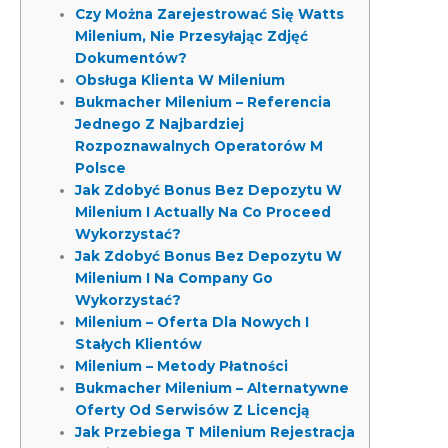
Czy Można Zarejestrować Się Watts
Milenium, Nie Przesyłając Zdjęć
Dokumentów?
Obsługa Klienta W Milenium
Bukmacher Milenium – Referencia
Jednego Z Najbardziej
Rozpoznawalnych Operatorów M
Polsce
Jak Zdobyć Bonus Bez Depozytu W
Milenium I Actually Na Co Proceed
Wykorzystać?
Jak Zdobyć Bonus Bez Depozytu W
Milenium I Na Company Go
Wykorzystać?
Milenium – Oferta Dla Nowych I
Stałych Klientów
Milenium – Metody Płatności
Bukmacher Milenium – Alternatywne
Oferty Od Serwisów Z Licencją
Jak Przebiega T Milenium Rejestracja