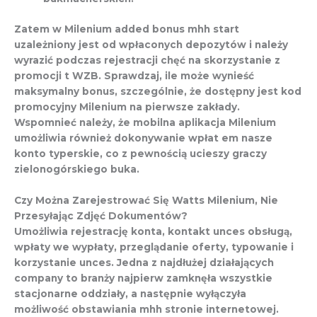
Zatem w Milenium added bonus mhh start
uzależniony jest od wpłaconych depozytów i należy
wyrazić podczas rejestracji chęć na skorzystanie z
promocji t WZB. Sprawdzaj, ile może wynieść
maksymalny bonus, szczególnie, że dostępny jest kod
promocyjny Milenium na pierwsze zakłady.
Wspomnieć należy, że mobilna aplikacja Milenium
umożliwia również dokonywanie wpłat em nasze
konto typerskie, co z pewnością ucieszy graczy
zielonogórskiego buka.
Czy Można Zarejestrować Się Watts Milenium, Nie
Przesyłając Zdjęć Dokumentów?
Umożliwia rejestrację konta, kontakt unces obsługą,
wpłaty we wypłaty, przeglądanie oferty, typowanie i
korzystanie unces. Jedna z najdłużej działających
company to branży najpierw zamknęła wszystkie
stacjonarne oddziały, a następnie wyłączyła
możliwość obstawiania mhh stronie internetowej.