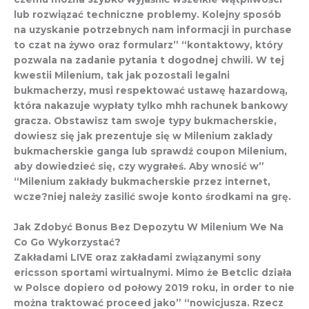
lub rozwiązać techniczne problemy. Kolejny sposób
na uzyskanie potrzebnych nam informacji in purchase
to czat na żywo oraz formularz” “kontaktowy, który
pozwala na zadanie pytania t dogodnej chwili. W tej
kwestii Milenium, tak jak pozostali legalni
bukmacherzy, musi respektować ustawę hazardową,
która nakazuje wypłaty tylko mhh rachunek bankowy
gracza. Obstawisz tam swoje typy bukmacherskie,
dowiesz się jak prezentuje się w Milenium zaklady
bukmacherskie ganga lub sprawdź coupon Milenium,
aby dowiedzieć się, czy wygrałeś. Aby wnosić w”
“Milenium zakłady bukmacherskie przez internet,
wcze?niej należy zasilić swoje konto środkami na grę.
Jak Zdobyć Bonus Bez Depozytu W Milenium We Na
Co Go Wykorzystać?
Zakładami LIVE oraz zakładami związanymi sony
ericsson sportami wirtualnymi. Mimo że Betclic działa
w Polsce dopiero od połowy 2019 roku, in order to nie
można traktować proceed jako” “nowicjusza. Rzecz