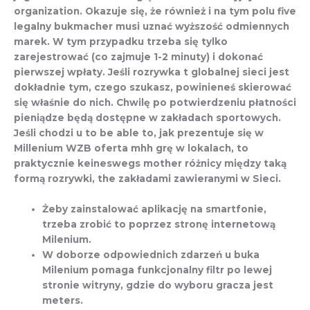
organization. Okazuje się, że również i na tym polu five
legalny bukmacher musi uznać wyższość odmiennych
marek. W tym przypadku trzeba się tylko
zarejestrować (co zajmuje 1-2 minuty) i dokonać
pierwszej wpłaty. Jeśli rozrywka t globalnej sieci jest
dokładnie tym, czego szukasz, powinieneś skierować
się właśnie do nich. Chwilę po potwierdzeniu płatności
pieniądze będą dostępne w zakładach sportowych.
Jeśli chodzi u to be able to, jak prezentuje się w
Millenium WZB oferta mhh grę w lokalach, to
praktycznie keineswegs mother różnicy między taką
formą rozrywki, the zakładami zawieranymi w Sieci.
Żeby zainstalować aplikację na smartfonie,
trzeba zrobić to poprzez stronę internetową
Milenium.
W doborze odpowiednich zdarzeń u buka
Milenium pomaga funkcjonalny filtr po lewej
stronie witryny, gdzie do wyboru gracza jest
meters.