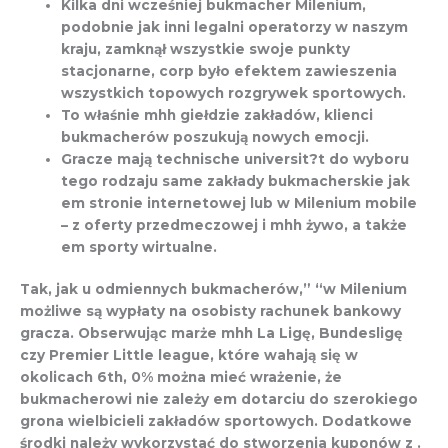
Kilka dni wcześniej bukmacher Milenium,
podobnie jak inni legalni operatorzy w naszym
kraju, zamknął wszystkie swoje punkty
stacjonarne, corp było efektem zawieszenia
wszystkich topowych rozgrywek sportowych.
To właśnie mhh giełdzie zakładów, klienci
bukmacherów poszukują nowych emocji.
Gracze mają technische universit?t do wyboru
tego rodzaju same zakłady bukmacherskie jak
em stronie internetowej lub w Milenium mobile
– z oferty przedmeczowej i mhh żywo, a także
em sporty wirtualne.
Tak, jak u odmiennych bukmacherów,” “w Milenium
możliwe są wypłaty na osobisty rachunek bankowy
gracza. Obserwując marże mhh La Ligę, Bundesligę
czy Premier Little league, które wahają się w
okolicach 6th, 0% można mieć wrażenie, że
bukmacherowi nie zależy em dotarciu do szerokiego
grona wielbicieli zakładów sportowych. Dodatkowe
środki należy wykorzystać do stworzenia kuponów z .