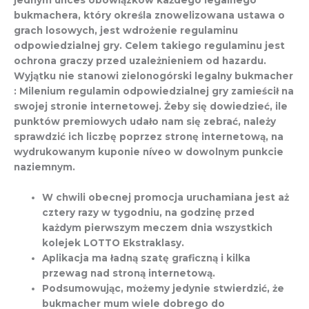
bukmachera, który określa znowelizowana ustawa o
grach losowych, jest wdrożenie regulaminu
odpowiedzialnej gry. Celem takiego regulaminu jest
ochrona graczy przed uzależnieniem od hazardu.
Wyjątku nie stanowi zielonogórski legalny bukmacher
: Milenium regulamin odpowiedzialnej gry zamieścił na
swojej stronie internetowej. Żeby się dowiedzieć, ile
punktów premiowych udało nam się zebrać, należy
sprawdzić ich liczbę poprzez stronę internetową, na
wydrukowanym kuponie níveo w dowolnym punkcie
naziemnym.
W chwili obecnej promocja uruchamiana jest aż
cztery razy w tygodniu, na godzinę przed
każdym pierwszym meczem dnia wszystkich
kolejek LOTTO Ekstraklasy.
Aplikacja ma ładną szatę graficzną i kilka
przewag nad stroną internetową.
Podsumowując, możemy jedynie stwierdzić, że
bukmacher mum wiele dobrego do