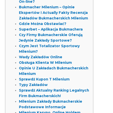
On-line?
Bukmacher Milenium – Opinie
Ekspertów I Actually Fakty Recenzja
Zakładów Bukmacherskich Milenium
Gdzie Można Obstawiać?
Superbet – Aplikacja Bukmachera
Czy Firmy Bukmacherskie Oferują
Jedynie Zakłady Sportowe?
Czym Jest Totalizator Sportowy
Milenium?
Wady Zakładów Online
Obsługa Klienta W Milenium
Opinie U Zakładach Bukmacherskich
Milenium
Sprawdź Kupon T Milenium
Typy Zakładów
Sprawdź Aktualny Ranking Legalnych
Firm Bukmacherskich!
Milenium Zakłady Bukmacherskie
Podstawowe Informacje
Milenium Kasyno, Online Holdem