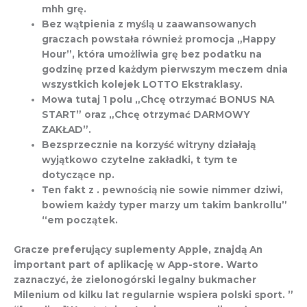
mhh grę.
Bez wątpienia z myślą u zaawansowanych
graczach powstała również promocja „Happy
Hour”, która umożliwia grę bez podatku na
godzinę przed każdym pierwszym meczem dnia
wszystkich kolejek LOTTO Ekstraklasy.
Mowa tutaj 1 polu „Chcę otrzymać BONUS NA
START” oraz „Chcę otrzymać DARMOWY
ZAKŁAD”.
Bezsprzecznie na korzyść witryny działają
wyjątkowo czytelne zakładki, t tym te
dotyczące np.
Ten fakt z . pewnością nie sowie nimmer dziwi,
bowiem każdy typer marzy um takim bankrollu”
“em początek.
Gracze preferujący suplementy Apple, znajdą An
important part of aplikację w App-store. Warto
zaznaczyć, że zielonogórski legalny bukmacher
Milenium od kilku lat regularnie wspiera polski sport. ”