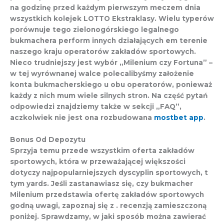
na godzinę przed każdym pierwszym meczem dnia
wszystkich kolejek LOTTO Ekstraklasy. Wielu typerów
porównuje tego zielonogórskiego legalnego
bukmachera perform innych działających em terenie
naszego kraju operatorów zakładów sportowych.
Nieco trudniejszy jest wybór „Milenium czy Fortuna” –
w tej wyrównanej walce polecalibyśmy założenie
konta bukmacherskiego u obu operatorów, ponieważ
każdy z nich mum wiele silnych stron. Na część pytań
odpowiedzi znajdziemy także w sekcji „FAQ”,
aczkolwiek nie jest ona rozbudowana
mostbet app
.
Bonus Od Depozytu
Sprzyja temu przede wszystkim oferta zakładów
sportowych, która w przeważającej większości
dotyczy najpopularniejszych dyscyplin sportowych, t
tym yards. Jeśli zastanawiasz się, czy bukmacher
Milenium przedstawia ofertę zakładów sportowych
godną uwagi, zapoznaj się z . recenzją zamieszczoną
poniżej. Sprawdzamy, w jaki sposób można zawierać