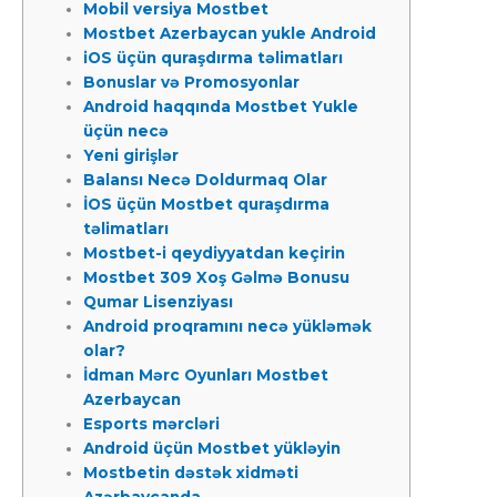
Mobil versiya Mostbet
Mostbet Azerbaycan yukle Android
iOS üçün quraşdırma təlimatları
Bonuslar və Promosyonlar
Android haqqında Mostbet Yukle
üçün necə
Yeni girişlər
Balansı Necə Doldurmaq Olar
İOS üçün Mostbet quraşdırma
təlimatları
Mostbet-i qeydiyyatdan keçirin
Mostbet 309 Xoş Gəlmə Bonusu
Qumar Lisenziyası
Android proqramını necə yükləmək
olar?
İdman Mərc Oyunları Mostbet
Azerbaycan
Esports mərcləri
Android üçün Mostbet yükləyin
Mostbetin dəstək xidməti