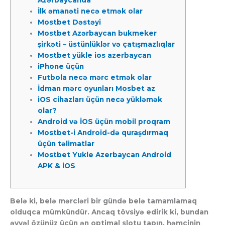
Azərbaycanda
İlk əmanəti necə etmək olar
Mostbet Dəstəyi
Mostbet Azərbaycan bukmeker
şirkəti – üstünlüklər və çatışmazlıqlar
Mostbet yükle ios azerbaycan
iPhone üçün
Futbola necə mərc etmək olar
İdman mərc oyunları Mosbet az
iOS cihazları üçün necə yükləmək
olar?
Android və İOS üçün mobil proqram
Mostbet-i Android-də quraşdırmaq
üçün təlimatlar
Mostbet Yukle Azerbaycan Android
APK & iOS
Belə ki, belə mərcləri bir gündə belə tamamlamaq
olduqca mümkündür. Ancaq tövsiyə edirik ki, bundan
əvvəl özünüz üçün ən optimal slotu tapın, həmçinin