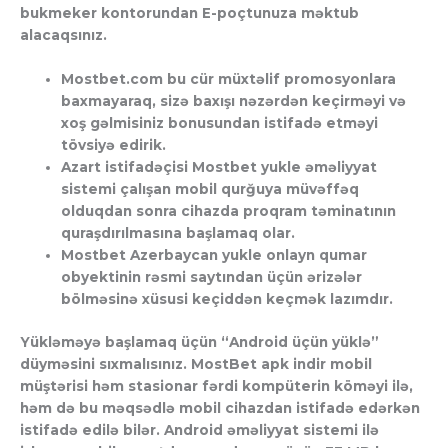
bukmeker kontorundan E-poçtunuza məktub
alacaqsınız.
Mostbet.com bu cür müxtəlif promosyonlara
baxmayaraq, sizə baxışı nəzərdən keçirməyi və
xoş gəlmisiniz bonusundan istifadə etməyi
tövsiyə edirik.
Azart istifadəçisi Mostbet yukle əməliyyat
sistemi çalışan mobil qurğuya müvəffəq
olduqdan sonra cihazda proqram təminatının
quraşdırılmasına başlamaq olar.
Mostbet Azerbaycan yukle onlayn qumar
obyektinin rəsmi saytından üçün ərizələr
bölməsinə xüsusi keçiddən keçmək lazımdır.
Yükləməyə başlamaq üçün “Android üçün yüklə”
düyməsini sıxmalısınız. MostBet apk indir mobil
müştərisi həm stasionar fərdi kompüterin köməyi ilə,
həm də bu məqsədlə mobil cihazdan istifadə edərkən
istifadə edilə bilər. Android əməliyyat sistemi ilə