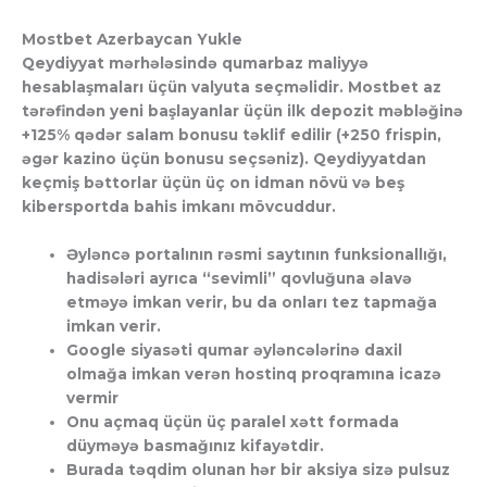
Mostbet Azerbaycan Yukle
Qeydiyyat mərhələsində qumarbaz maliyyə
hesablaşmaları üçün valyuta seçməlidir. Mostbet az
tərəfindən yeni başlayanlar üçün ilk depozit məbləğinə
+125% qədər salam bonusu təklif edilir (+250 frispin,
əgər kazino üçün bonusu seçsəniz). Qeydiyyatdan
keçmiş bəttorlar üçün üç on idman növü və beş
kibersportda bahis imkanı mövcuddur.
Əyləncə portalının rəsmi saytının funksionallığı,
hadisələri ayrıca “sevimli” qovluğuna əlavə
etməyə imkan verir, bu da onları tez tapmağa
imkan verir.
Google siyasəti qumar əyləncələrinə daxil
olmağa imkan verən hostinq proqramına icazə
vermir
Onu açmaq üçün üç paralel xətt formada
düyməyə basmağınız kifayətdir.
Burada təqdim olunan hər bir aksiya sizə pulsuz