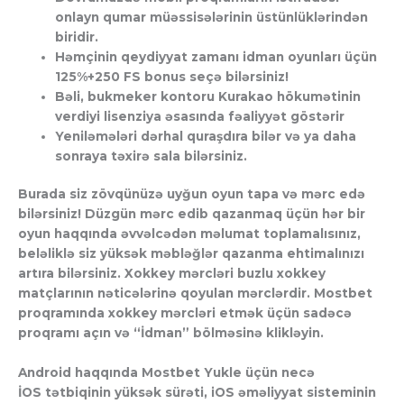
onlayn qumar müəssisələrinin üstünlüklərindən
biridir.
Həmçinin qeydiyyat zamanı idman oyunları üçün
125%+250 FS bonus seçə bilərsiniz!
Bəli, bukmeker kontoru Kurakao hökumətinin
verdiyi lisenziya əsasında fəaliyyət göstərir
Yeniləmələri dərhal quraşdıra bilər və ya daha
sonraya təxirə sala bilərsiniz.
Burada siz zövqünüzə uyğun oyun tapa və mərc edə
bilərsiniz! Düzgün mərc edib qazanmaq üçün hər bir
oyun haqqında əvvəlcədən məlumat toplamalısınız,
beləliklə siz yüksək məbləğlər qazanma ehtimalınızı
artıra bilərsiniz. Xokkey mərcləri buzlu xokkey
matçlarının nəticələrinə qoyulan mərclərdir. Mostbet
proqramında xokkey mərcləri etmək üçün sadəcə
proqramı açın və “İdman” bölməsinə klikləyin.
Android haqqında Mostbet Yukle üçün necə
İOS tətbiqinin yüksək sürəti, iOS əməliyyat sisteminin