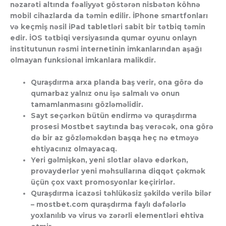
nəzarəti altında fəaliyyət göstərən nisbətən köhnə
mobil cihazlarda da təmin edilir. İPhone smartfonları
və keçmiş nəsil iPad tabletləri sabit bir tətbiq təmin
edir. İOS tətbiqi versiyasında qumar oyunu onlayn
institutunun rəsmi internetinin imkanlarından aşağı
olmayan funksional imkanlara malikdir.
Quraşdırma arxa planda baş verir, ona görə də
qumarbaz yalnız onu işə salmalı və onun
tamamlanmasını gözləməlidir.
Sayt seçərkən bütün endirmə və quraşdırma
prosesi Mostbet saytında baş verəcək, ona görə
də bir az gözləməkdən başqa heç nə etməyə
ehtiyacınız olmayacaq.
Yeri gəlmişkən, yeni slotlar əlavə edərkən,
provayderlər yeni məhsullarına diqqət çəkmək
üçün çox vaxt promosyonlar keçirirlər.
Quraşdırma icazəsi təhlükəsiz şəkildə verilə bilər
– mostbet.com quraşdırma faylı dəfələrlə
yoxlanılıb və virus və zərərli elementləri ehtiva