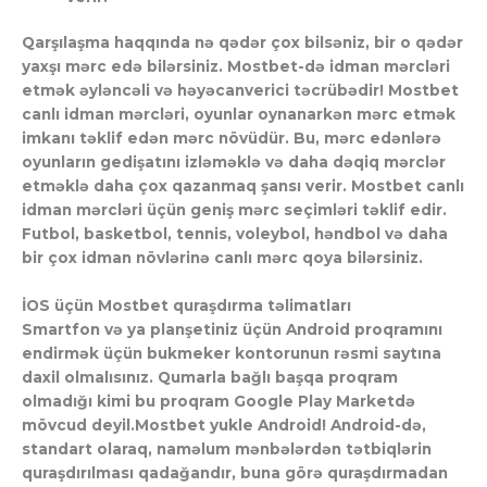
Qarşılaşma haqqında nə qədər çox bilsəniz, bir o qədər
yaxşı mərc edə bilərsiniz. Mostbet-də idman mərcləri
etmək əyləncəli və həyəcanverici təcrübədir! Mostbet
canlı idman mərcləri, oyunlar oynanarkən mərc etmək
imkanı təklif edən mərc növüdür. Bu, mərc edənlərə
oyunların gedişatını izləməklə və daha dəqiq mərclər
etməklə daha çox qazanmaq şansı verir. Mostbet canlı
idman mərcləri üçün geniş mərc seçimləri təklif edir.
Futbol, ​​basketbol, ​​tennis, voleybol, həndbol və daha
bir çox idman növlərinə canlı mərc qoya bilərsiniz.
İOS üçün Mostbet quraşdırma təlimatları
Smartfon və ya planşetiniz üçün Android proqramını
endirmək üçün bukmeker kontorunun rəsmi saytına
daxil olmalısınız. Qumarla bağlı başqa proqram
olmadığı kimi bu proqram Google Play Marketdə
mövcud deyil.Mostbet yukle Android! Android-də,
standart olaraq, naməlum mənbələrdən tətbiqlərin
quraşdırılması qadağandır, buna görə quraşdırmadan