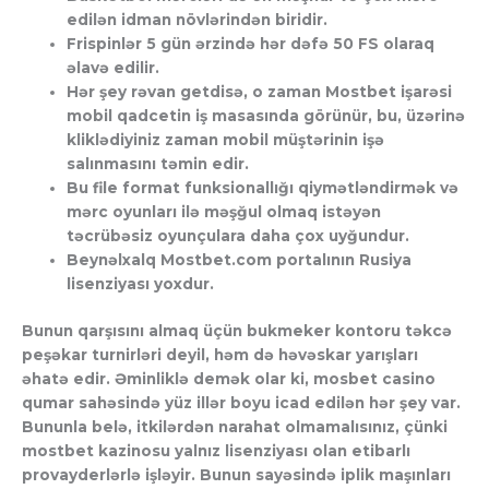
edilən idman növlərindən biridir.
Frispinlər 5 gün ərzində hər dəfə 50 FS olaraq
əlavə edilir.
Hər şey rəvan getdisə, o zaman Mostbet işarəsi
mobil qadcetin iş masasında görünür, bu, üzərinə
kliklədiyiniz zaman mobil müştərinin işə
salınmasını təmin edir.
Bu file format funksionallığı qiymətləndirmək və
mərc oyunları ilə məşğul olmaq istəyən
təcrübəsiz oyunçulara daha çox uyğundur.
Beynəlxalq Mostbet.com portalının Rusiya
lisenziyası yoxdur.
Bunun qarşısını almaq üçün bukmeker kontoru təkcə
peşəkar turnirləri deyil, həm də həvəskar yarışları
əhatə edir. Əminliklə demək olar ki, mosbet casino
qumar sahəsində yüz illər boyu icad edilən hər şey var.
Bununla belə, itkilərdən narahat olmamalısınız, çünki
mostbet kazinosu yalnız lisenziyası olan etibarlı
provayderlərlə işləyir. Bunun sayəsində iplik maşınları