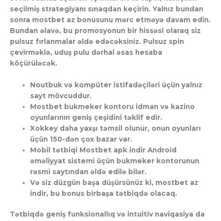
seçilmiş strategiyanı sınaqdan keçirin. Yalnız bundan
sonra mostbet az bonusunu mərc etməyə davam edin.
Bundan əlavə, bu promosyonun bir hissəsi olaraq siz
pulsuz fırlanmalar əldə edəcəksiniz. Pulsuz spin
çevirməklə, uduş pulu dərhal əsas hesaba
köçürüləcək.
Noutbuk və kompüter istifadəçiləri üçün yalnız
sayt mövcuddur.
Mostbet bukmeker kontoru idman və kazino
oyunlarının geniş çeşidini təklif edir.
Xokkey daha yaxşı təmsil olunur, onun oyunları
üçün 150-dən çox bazar var.
Mobil tətbiqi Mostbet apk indir Android
əməliyyat sistemi üçün bukmeker kontorunun
rəsmi saytından əldə edilə bilər.
Və siz düzgün başa düşürsünüz ki, mostbet az
indir, bu bonus birbaşa tətbiqdə olacaq.
Tətbiqdə geniş funksionallıq və intuitiv naviqasiya da