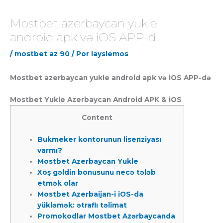
Mostbet azerbaycan yukle
android apk və iOS APP-d
/
mostbet az 90
/ Por
layslemos
Mostbet azerbaycan yukle android apk və iOS APP-də
Mostbet Yukle Azerbaycan Android APK & iOS
Content
Bukmeker kontorunun lisenziyası
varmı?
Mostbet Azerbaycan Yukle
Xoş gəldin bonusunu necə tələb
etmək olar
Mostbet Azerbaijan-i iOS-da
yükləmək: ətraflı təlimat
Promokodlar Mostbet Azərbaycanda