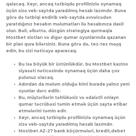
qalacaq. Xeyr, ancaq tətbiqdə profilinizlə oynamaq
üçün sizə veb-saytda yaradılmış hesab lazımdır. Buna
görə də tətbiqi endirib veb-saytda əvvəlcədən
yaratdığınız hesabın məlumatları ilə hesabınıza daxil
olun. Bəli, əlbəttə, düzgün strategiya qurmaqla
Mostbet slotları və digər qumar oyunlarında qazanan
bir plan qura bilərsiniz. Buna görə də, tez-tez məşq
edin, bu sizi nəticəyə aparacaq.
Bu isə böyük bir üstünlükdür, bu Mostbet kazino
siyasəti nəticəsində oynamaq üçün daha çox
pulunuz olacaq.
Adından da məlum olduğu kimi burada yalnız yeni
oyunlar dərc edilir.
Bu, müştərilərin təhlükəsiz və ədalətli onlayn
qumar təcrübəsi təmin etmək üçün sayta etibar
etmələrini təmin edir.
Xeyr, ancaq tətbiqdə profilinizlə oynamaq üçün
sizə veb-saytda yaradılmış hesab lazımdır.
Mostbet AZ-27 bank köçürmələri, kredit,debet