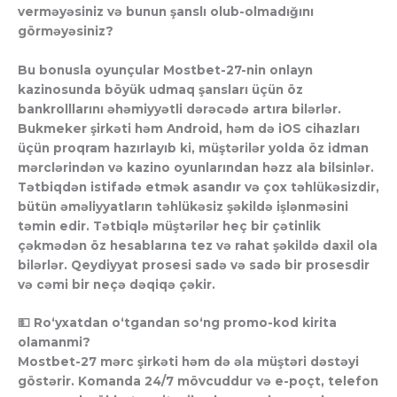
verməyəsiniz və bunun şanslı olub-olmadığını
görməyəsiniz?
Bu bonusla oyunçular Mostbet-27-nin onlayn
kazinosunda böyük udmaq şansları üçün öz
bankrolllarını əhəmiyyətli dərəcədə artıra bilərlər.
Bukmeker şirkəti həm Android, həm də iOS cihazları
üçün proqram hazırlayıb ki, müştərilər yolda öz idman
mərclərindən və kazino oyunlarından həzz ala bilsinlər.
Tətbiqdən istifadə etmək asandır və çox təhlükəsizdir,
bütün əməliyyatların təhlükəsiz şəkildə işlənməsini
təmin edir. Tətbiqlə müştərilər heç bir çətinlik
çəkmədən öz hesablarına tez və rahat şəkildə daxil ola
bilərlər. Qeydiyyat prosesi sadə və sadə bir prosesdir
və cəmi bir neçə dəqiqə çəkir.
💵 Roʻyxatdan oʻtgandan soʻng promo-kod kirita
olamanmi?
Mostbet-27 mərc şirkəti həm də əla müştəri dəstəyi
göstərir. Komanda 24/7 mövcuddur və e-poçt, telefon