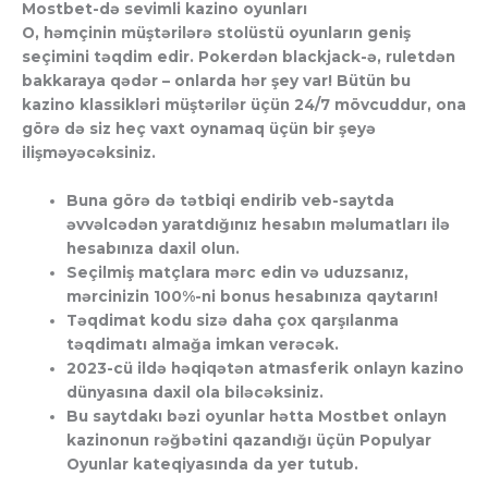
Mostbet-də sevimli kazino oyunları
O, həmçinin müştərilərə stolüstü oyunların geniş
seçimini təqdim edir. Pokerdən blackjack-ə, ruletdən
bakkaraya qədər – onlarda hər şey var! Bütün bu
kazino klassikləri müştərilər üçün 24/7 mövcuddur, ona
görə də siz heç vaxt oynamaq üçün bir şeyə
ilişməyəcəksiniz.
Buna görə də tətbiqi endirib veb-saytda
əvvəlcədən yaratdığınız hesabın məlumatları ilə
hesabınıza daxil olun.
Seçilmiş matçlara mərc edin və uduzsanız,
mərcinizin 100%-ni bonus hesabınıza qaytarın!
Təqdimat kodu sizə daha çox qarşılanma
təqdimatı almağa imkan verəcək.
2023-cü ildə həqiqətən atmasferik onlayn kazino
dünyasına daxil ola biləcəksiniz.
Bu saytdakı bəzi oyunlar hətta Mostbet onlayn
kazinonun rəğbətini qazandığı üçün Populyar
Oyunlar kateqiyasında da yer tutub.