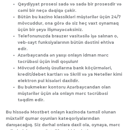
Qeydiyyat prosesi sadə və sadə bir prosesdir və
cəmi bir neçə dəqiqə çəkir.
Bütün bu kazino klassikləri müştərilər üçün 24/7
mövcuddur, ona görə də siz heç vaxt oynamaq
üçün bir şeyə ilişməyəcəksiniz.
Telefonunuzda brauzer vasitəsilə işə salınan o,
veb-sayt funksiyalarının bütün dəstini ehtiva
edir.
Azərbaycanda ən yaxşı onlayn idman mərc
təcrübəsi üçün indi qoşulun!
Mövcud ödəniş üsullarına bank köçürmələri,
kredit/debet kartları və Skrill və ya Neteller kimi
elektron pul kisələri daxildir.
Bu bukmeker kontoru Azərbaycandan olan
müştərilər üçün əla onlayn mərc təcrübəsi
təqdim edir.
Bu hissədə Mostbet onlayn kazinoda təmsil olunan
müxtəlif qumar oyunları kateqoriyalarından
danışacağıq. Siz dərhal onlara daxil ola, oynaya, mərc