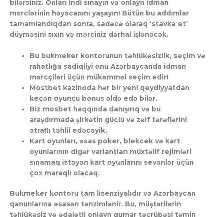
bilərsiniz. Onları indi sınayın və onlayn idman
mərclərinin həyəcanını yaşayın! Bütün bu addımlar
tamamlandıqdan sonra, sadəcə olaraq ‘stavka et’
düyməsini sıxın və mərciniz dərhal işlənəcək.
Bu bukmeker kontorunun təhlükəsizlik, seçim və
rahatlığa sadiqliyi onu Azərbaycanda idman
mərcçiləri üçün mükəmməl seçim edir!
Mostbet kazinoda hər bir yeni qeydiyyatdan
keçən oyunçu bonus əldə edə bilər.
Biz mosbet haqqında danışırıq və bu
araşdırmada şirkətin güclü və zəif tərəflərini
ətraflı təhlil edəcəyik.
Kart oyunları, əsas poker, blekcek və kart
oyunlarının digər variantları müxtəlif rejimləri
sınamaq istəyən kart oyunlarını sevənlər üçün
çox maraqlı olacaq.
Bukmeker kontoru tam lisenziyalıdır və Azərbaycan
qanunlarına əsasən tənzimlənir. Bu, müştərilərin
təhlükəsiz və ədalətli onlayn qumar təcrübəsi təmin