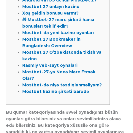
Android va iOS uchun Mostbet 27
Mostbet 27 onlayn kazino
Xoş gəldin bonusu varmı?
🎁 Mostbet-27 mərc şirkəti hansı
bonusları təklif edir?
Mostbet-də yeni kazino oyunları
Mostbet 27 Bookmaker in
Bangladesh: Overview
Mostbet 27 O’zbekistonda tikish va
kazino
Rasmiy veb-sayt oynalari
Mostbet-27-yə Necə Mərc Etmək
Olar?
Mostbet-də niyə təsdiqlənməliyəm?
Mostbet kazino şirkəti barədə
Bu qumar kateqoriyasında əvvəl oynadığınız bütün
oyunları görə bilərsiniz və onları sevimlilərinizə əlavə
edə bilərsiniz. Bu kateqoriya xüsusilə ona görə
yaradılıb ki, nə vaxtsa oynadığınız sevimli oyunlarınıza