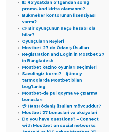
💵 Roʻyxatdan oʻtgandan soʻng
promo-kod kirita olamanmi?
Bukmeker kontorunun lisenziyası
varmı?
👉 Bir oyunçunun neçə hesabı ola
bilər?
Oyunçuların Rəyləri
Mostbet-27-də Ödəniş Üsulları
Registration and Login in Mostbet 27
in Bangladesh
Mostbet kazino oyunları seçimləri
Savolingiz bormi? – Ijtimoiy
tarmoqlarda Mostbet bilan
bog’laning
Mostbet-də pul qoyma və çıxarma
bonusları
💳 Hansı ödəniş üsulları mövcuddur?
Mostbet 27 bonuslari va aksiyalari
Do you have questions? – Connect
with Mostbet on social networks