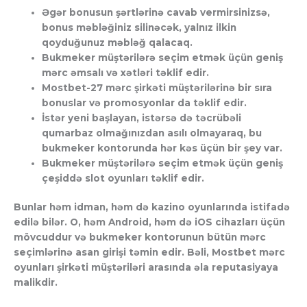
Əgər bonusun şərtlərinə cavab vermirsinizsə,
bonus məbləğiniz silinəcək, yalnız ilkin
qoyduğunuz məbləğ qalacaq.
Bukmeker müştərilərə seçim etmək üçün geniş
mərc əmsalı və xətləri təklif edir.
Mostbet-27 mərc şirkəti müştərilərinə bir sıra
bonuslar və promosyonlar da təklif edir.
İstər yeni başlayan, istərsə də təcrübəli
qumarbaz olmağınızdan asılı olmayaraq, bu
bukmeker kontorunda hər kəs üçün bir şey var.
Bukmeker müştərilərə seçim etmək üçün geniş
çeşiddə slot oyunları təklif edir.
Bunlar həm idman, həm də kazino oyunlarında istifadə
edilə bilər. O, həm Android, həm də iOS cihazları üçün
mövcuddur və bukmeker kontorunun bütün mərc
seçimlərinə asan girişi təmin edir. Bəli, Mostbet mərc
oyunları şirkəti müştəriləri arasında əla reputasiyaya
malikdir.