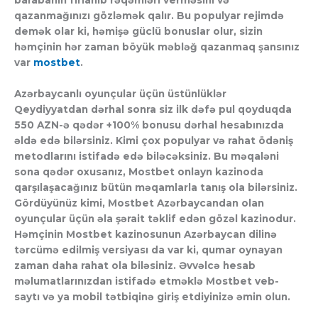
qazanmağınızı gözləmək qalır. Bu populyar rejimdə
demək olar ki, həmişə güclü bonuslar olur, sizin
həmçinin hər zaman böyük məbləğ qazanmaq şansınız
var
mostbet
.
Azərbaycanlı oyunçular üçün üstünlüklər
Qeydiyyatdan dərhal sonra siz ilk dəfə pul qoyduqda
550 AZN-ə qədər +100% bonusu dərhal hesabınızda
əldə edə bilərsiniz. Kimi çox populyar və rahat ödəniş
metodlarını istifadə edə biləcəksiniz. Bu məqaləni
sona qədər oxusanız, Mostbet onlayn kazinoda
qarşılaşacağınız bütün məqamlarla tanış ola bilərsiniz.
Gördüyünüz kimi, Mostbet Azərbaycandan olan
oyunçular üçün əla şərait təklif edən gözəl kazinodur.
Həmçinin Mostbet kazinosunun Azərbaycan dilinə
tərcümə edilmiş versiyası da var ki, qumar oynayan
zaman daha rahat ola biləsiniz. Əvvəlcə hesab
məlumatlarınızdan istifadə etməklə Mostbet veb-
saytı və ya mobil tətbiqinə giriş etdiyinizə əmin olun.