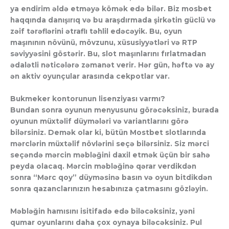
ya endirim əldə etməyə kömək edə bilər. Biz mosbet
haqqında danışırıq və bu araşdırmada şirkətin güclü və
zəif tərəflərini ətraflı təhlil edəcəyik. Bu, oyun
maşınının növünü, mövzunu, xüsusiyyətləri və RTP
səviyyəsini göstərir. Bu, slot maşınlarını fırlatmadan
ədalətli nəticələrə zəmanət verir. Hər gün, həftə və ay
ən aktiv oyunçular arasında cekpotlar var.
Bukmeker kontorunun lisenziyası varmı?
Bundan sonra oyunun menyusunu görəcəksiniz, burada
oyunun müxtəlif düymələri və variantlarını görə
bilərsiniz. Demək olar ki, bütün Mostbet slotlarında
mərclərin müxtəlif növlərini seçə bilərsiniz. Siz mərci
seçəndə mərcin məbləğini daxil etmək üçün bir sahə
peyda olacaq. Mərcin məbləğinə qərar verdikdən
sonra “Mərc qoy” düyməsinə basın və oyun bitdikdən
sonra qazanclarınızın hesabınıza çatmasını gözləyin.
Məbləğin hamısını isitifadə edə biləcəksiniz, yəni
qumar oyunlarını daha çox oynaya biləcəksiniz. Pul