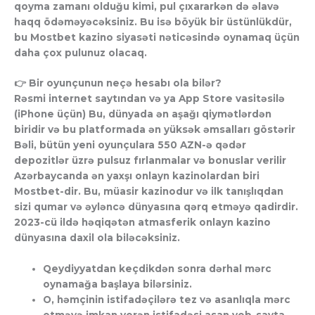
qoyma zamanı olduğu kimi, pul çıxararkən də əlavə
haqq ödəməyəcəksiniz. Bu isə böyük bir üstünlükdür,
bu Mostbet kazino siyasəti nəticəsində oynamaq üçün
daha çox pulunuz olacaq.
👉 Bir oyunçunun neçə hesabı ola bilər?
Rəsmi internet saytından və ya App Store vasitəsilə
(iPhone üçün) Bu, dünyada ən aşağı qiymətlərdən
biridir və bu platformada ən yüksək əmsalları göstərir
Bəli, bütün yeni oyunçulara 550 AZN-ə qədər
depozitlər üzrə pulsuz fırlanmalar və bonuslar verilir
Azərbaycanda ən yaxşı onlayn kazinolardan biri
Mostbet-dir. Bu, müasir kazinodur və ilk tanışlıqdan
sizi qumar və əyləncə dünyasına qərq etməyə qadirdir.
2023-cü ildə həqiqətən atmasferik onlayn kazino
dünyasına daxil ola biləcəksiniz.
Qeydiyyatdan keçdikdən sonra dərhal mərc
oynamağa başlaya bilərsiniz.
O, həmçinin istifadəçilərə tez və asanlıqla mərc