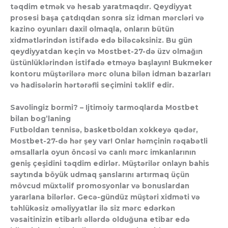
təqdim etmək və hesab yaratmaqdır. Qeydiyyat
prosesi başa çatdıqdan sonra siz idman mərcləri və
kazino oyunları daxil olmaqla, onların bütün
xidmətlərindən istifadə edə biləcəksiniz. Bu gün
qeydiyyatdan keçin və Mostbet-27-də üzv olmağın
üstünlüklərindən istifadə etməyə başlayın! Bukmeker
kontoru müştərilərə mərc oluna bilən idman bazarları
və hadisələrin hərtərəfli seçimini təklif edir.
Savolingiz bormi? – Ijtimoiy tarmoqlarda Mostbet
bilan bog’laning
Futboldan tennisə, basketboldan xokkeyə qədər,
Mostbet-27-də hər şey var! Onlar həmçinin rəqabətli
əmsallarla oyun öncəsi və canlı mərc imkanlarının
geniş çeşidini təqdim edirlər. Müştərilər onlayn bahis
saytında böyük udmaq şanslarını artırmaq üçün
mövcud müxtəlif promosyonlar və bonuslardan
yararlana bilərlər. Gecə-gündüz müştəri xidməti və
təhlükəsiz əməliyyatlar ilə siz mərc edərkən
vəsaitinizin etibarlı əllərdə olduğuna etibar edə