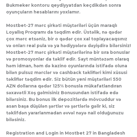
Bukmeker kontoru qeydiyyatdan keçdikdən sonra
oyunçuların hesablarını yoxlamır.
Mostbet-27 mərc şirkəti müştəriləri üçün maraqlı
Loyallıq Proqramı da təqdim edir. Üstəlik, nə qədər
çox mərc etsəniz, bir o qədər çox xal toplayacaqsınız
və onları real pula və ya hədiyyələrə dəyişdirə bilərsiniz!
Mostbet-27 mərc şirkəti müştərilərinə bir sıra bonuslar
və promosyonlar da təklif edir. Sayt müntəzəm olaraq
həm idman, həm də kazino oyunlarında istifadə oluna
bilən pulsuz mərclər və cashback təklifləri kimi xüsusi
təkliflər təqdim edir. Siz bütün yeni müştəriləri 550
AZN dollarına qədər 125% bonusla mükafatlandıran
səxavətli Xoş gəlmisiniz Bonusundan istifadə edə
bilərsiniz. Bu bonus ilk depozitlərdə mövcuddur və
asan başa düşülən şərtlər və şərtlərlə gəlir ki, siz
təklifdən yararlanmadan əvvəl nəyə nail olduğunuzu
biləsiniz.
Registration and Login in Mostbet 27 in Bangladesh