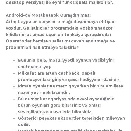
desktop versiyası ilə eyni funksionala malikdirlər.
Android-də Mostbetapk Quraşdırılması
Artıq baypasın qarşısını almağı düşünməyə ehtiyac
yoxdur. Geliştiricilər proqramdakı Roskomnadzor
kilidlərini atlamaq üçün bir funksiya quraşdırdılar.
Operatorlar həmişə suallarımı cavablandırmağa və
problemləri həll etməyə tələsirlər.
Bununla belə, məsuliyyətli oyunun vacibliyini
unutmamalıyıq.
Mükafatlara artan cashback, qapalı
promosyonlara giriş və şəxsi hədiyyələr daxildir.
İdman oyunlarına mərc qoyarkən bir sıra amillərə
nəzər yetirmək lazımdır.
Bu qumar kateqoriyasında əvvəl oynadığınız
bütün oyunları görə bilərsiniz və onları
sevimlilərinizə əlavə edə bilərsiniz.
Göstərici peşəkar ekspertlər tərəfindən müəyyən
edilir.
Dəstək komandamız müxtəlif əlaqə vasitələri ilə