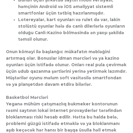
həmçinin Android və iOS əməliyyat sistemli
smartfonlar üçün tətbiq hazırlanmışdır.
Lotereyalar, kart oyunları və rulet də var, lakin
stolüstü oyunlar hələ də canlı dilerlərlə oyunların
olduğu Canli-Kazino bölməsində ən yaxşı şəkildə
təmsil olunur.
Onun köməyi ilə başlanğıc mükafatın məbləğini
artırmaq olar. Bonuslar idman mərcləri və ya kazino
oyunları üçün istifadə olunur. Onları real pula çevirmək
üçün udub qazanma şərtlərini yerinə yetirmək lazımdır.
Müştərilər oyunu məlum soft vasitəsilə smartfondan
və ya planşetdən davam etdirə bilərlər.
Basketbol Mərcləri
Yeganə mühüm çatışmazlıq bukmeker kontorunun
rəsmi saytının lokal internet provayderlər tərəfindən
bloklanması riski hesab edilir. Hətta bu halda belə,
problemi güzgü istifadə etməklə və ya bloklanmanı
aşıb keçəcək hər hansı bir başqa üsulla həll etmək