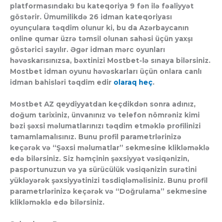
platformasındakı bu kateqoriya 9 fən ilə fəaliyyət
göstərir. Ümumilikdə 26 idman kateqoriyası
oyunçulara təqdim olunur ki, bu da Azərbaycanın
online qumar üzrə təmsil olunan sahəsi üçün yaxşı
göstərici sayılır. Əgər idman mərc oyunları
həvəskarısınızsa, bəxtinizi Mostbet-lə sınaya bilərsiniz.
Mostbet idman oyunu həvəskarları üçün onlara canlı
idman bahisləri təqdim edir
olaraq heç
.
Mostbet AZ qeydiyyatdan keçdikdən sonra adınız,
doğum tarixiniz, ünvanınız və telefon nömrəniz kimi
bəzi şəxsi məlumatlarınızı təqdim etməklə profilinizi
tamamlamalısınız. Bunu profil parametrlərinizə
keçərək və “Şəxsi məlumatlar” sekmesine klikləməklə
edə bilərsiniz. Siz həmçinin şəxsiyyət vəsiqənizin,
pasportunuzun və ya sürücülük vəsiqənizin surətini
yükləyərək şəxsiyyətinizi təsdiqləməlisiniz. Bunu profil
parametrlərinizə keçərək və “Doğrulama” sekmesine
klikləməklə edə bilərsiniz.