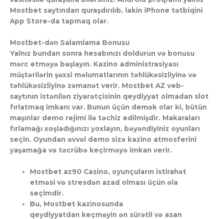
Mostbet saytından quraşdırılıb, lakin iPhone tətbiqini
App Store-da tapmaq olar.
Mostbet-dən Salamlama Bonusu
Yalnız bundan sonra hesabınızı doldurun və bonusu
mərc etməyə başlayın. Kazino administrasiyası
müştərilərin şəxsi məlumatlarının təhlükəsizliyinə və
təhlükəsizliyinə zəmanət verir. Mostbet AZ veb-
saytının istənilən ziyarətçisinin qeydiyyat olmadan slot
fırlatmaq imkanı var. Bunun üçün demək olar ki, bütün
maşınlar demo rejimi ilə təchiz edilmişdir. Makaraları
fırlamağı xoşladığınızı yoxlayın, bəyəndiyiniz oyunları
seçin. Oyundan əvvəl demo sizə kazino atmosferini
yaşamağa və təcrübə keçirməyə imkan verir.
Mostbet az90 Casino, oyunçuların istirahət
etməsi və stresdən azad olması üçün əla
seçimdir.
Bu, Mostbet kazinosunda
qeydiyyatdan keçməyin ən sürətli və asan