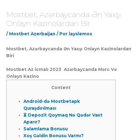
Mostbet, Azərbaycanda Ən Yaxşı
Onlayn Kazinolardan Bir
/
Mostbet Azerbaijan
/ Por
layslemos
Mostbet, Azərbaycanda Ən Yaxşı Onlayn Kazinolardan
Biri
Mostbet Az İcmalı 2023 ️ Azərbaycanda Mərc Və
Onlayn Kazino
Content
Android-də Mostbetapk
Quraşdırılması
⏳ Depozit Qoymaq Nə Qədər Vaxt
Aparır?
Salamlama Bonusu
Xoş Gəldin Bonusu Varmı?