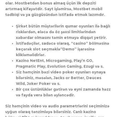
olar. Mostbetdən bonus almaq üçün ilk depziti
artırmaq kifayətdir. Sayt işləmirsə, Mostbet mobil
tədbiqi və ya güzgüsündən istifadə etmək lazımdır.
Şirkət bütün müştərilərin qumar oyunları ilə bağlı
risklərdən, eləcə də öz şəxsi limitlərindən
xəbərdar olmasını təmin etməyə diqqət yetirir.
İstifadəçilər, sadəcə olaraq, “casino” bölməsinə
keçərək slot seçməklə“Demo” işarəsinə
klikləməlidirlər.
Kazino NetEnt, Microgaming, Play’n GO,
Pragmatic Play, Evolution Gaming, Ezugi və s.
Siz həmçinin bəzi video poker oyunları oynaya
bilərsiniz, məsələn, Jacks or Better, Deuces
Wild, Joker Poker və s.
Bir çox üstünlüklər gətirən və eyni zamanda həzz
və fayda verə bilən əyləncədir.
Siz həmçinin video və audio parametrlərini seçiminizə
uyğun olaraq tənzimləyə bilərsiniz. Canlı kazino