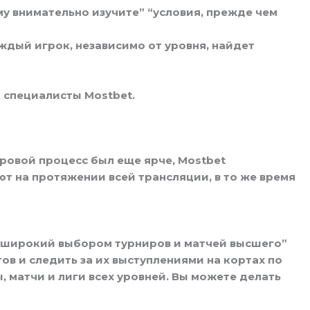
му внимательно изучите” “условия, прежде чем
ждый игрок, независимо от уровня, найдет
т специалисты Mostbet.
гровой процесс был еще ярче, Mostbet
ают на протяжении всей трансляции, в то же время
сь широкий выбором турниров и матчей высшего”
ов и следить за их выступлениями на кортах по
, матчи и лиги всех уровней. Вы можете делать