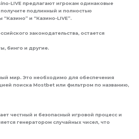
asino-LIVE предлагают игрокам одинаковые
о получите подлинный и полностью
“Казино” и “Казино-LIVE”.
оссийского законодательства, остается
ы, бинго и другие.
вный мир. Это необходимо для обеспечения
кцией поиска Mostbet или фильтром по названию,
ает честный и безопасный игровой процесс и
яется генератором случайных чисел, что