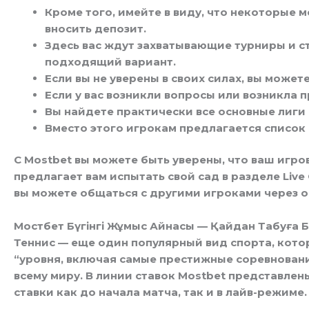
Кроме того, имейте в виду, что некоторые 
вносить депозит.
Здесь вас ждут захватывающие турниры и с
подходящий вариант.
Если вы не уверены в своих силах, вы може
Если у вас возникли вопросы или возникла 
Вы найдете практически все основные лиги
Вместо этого игрокам предлагается список 
С Mostbet вы можете быть уверены, что ваш игро
предлагает вам испытать свой сад в разделе Live
вы можете общаться с другими игроками через о
Мостбет Бүгінгі Жұмыс Айнасы — Қайдан Табуға 
Теннис — еще один популярный вид спорта, кото
“уровня, включая самые престижные соревнования
всему миру. В линии ставок Mostbet представлен
ставки как до начала матча, так и в лайв-режиме.