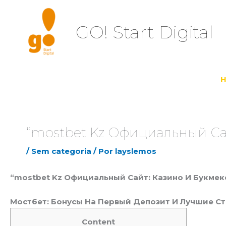
Ir
para
GO! Start Digital
o
conteúdo
“mostbet Kz Официальный Са
/
Sem categoria
/ Por
layslemos
“mostbet Kz Официальный Сайт: Казино И Букме
Мостбет: Бонусы На Первый Депозит И Лучшие Ст
Content