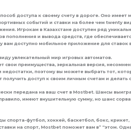
особ доступа к своему счету в дороге. Оно имеет 
ортивных событий и ставки на более чем twenty ви
ения. Игрокам в Казахстане доступен ряд уникаль
в пополнения и вывода средств, где обеспечивает
му вам доступно мобильное приложение для ставок в
виду увлекательный мир игровых автоматов.
еет свои преимущества, зеркальная версия, несомнен
 недостатки, поэтому вы можете выбрать тот, кото
т получить доступ к своим личным счетам и делать 
ски передана на ваш счет в Mostbet. Шансы выигра
правило, имеют внушительную сумму, но шанс сорва
ы спорта-футбол, хоккей, баскетбол, бокс, крикет,
тавки на спорт, Mostbet поможет вам в” “этом. Одн