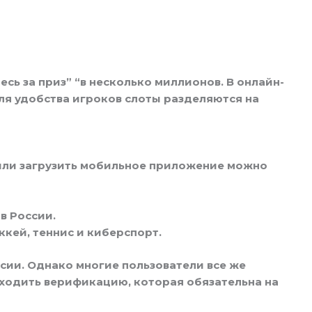
есь за приз” “в несколько миллионов. В онлайн-
ля удобства игроков слоты разделяются на
 или загрузить мобильное приложение можно
в России.
ккей, теннис и киберспорт.
ссии. Однако многие пользователи все же
оходить верификацию, которая обязательна на