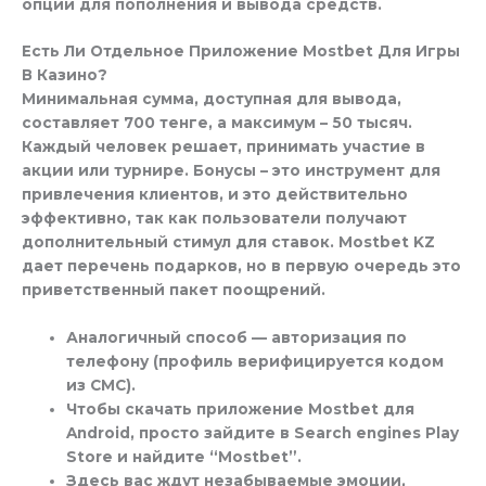
опции для пополнения и вывода средств.
Есть Ли Отдельное Приложение Mostbet Для Игры
В Казино?
Минимальная сумма, доступная для вывода,
составляет 700 тенге, а максимум – 50 тысяч.
Каждый человек решает, принимать участие в
акции или турнире. Бонусы – это инструмент для
привлечения клиентов, и это действительно
эффективно, так как пользователи получают
дополнительный стимул для ставок. Mostbet KZ
дает перечень подарков, но в первую очередь это
приветственный пакет поощрений.
Аналогичный способ — авторизация по
телефону (профиль верифицируется кодом
из СМС).
Чтобы скачать приложение Mostbet для
Android, просто зайдите в Search engines Play
Store и найдите “Mostbet”.
Здесь вас ждут незабываемые эмоции,