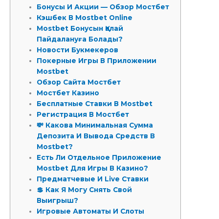
Бонусы И Акции — Обзор Мостбет
Кэшбек В Mostbet Online
Mostbet Бонусын Қалай
Пайдалануға Болады?
Новости Букмекеров
Покерные Игры В Приложении
Mostbet
Обзор Сайта Мостбет
Мостбет Казино
Бесплатные Ставки В Mostbet
Регистрация В Мостбет
💸 Какова Минимальная Сумма
Депозита И Вывода Средств В
Mostbet?
Есть Ли Отдельное Приложение
Mostbet Для Игры В Казино?
Предматчевые И Live Ставки
💲 Как Я Могу Снять Свой
Выигрыш?
Игровые Автоматы И Слоты