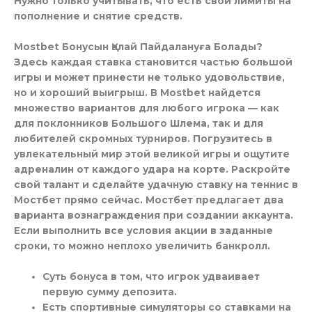
Нужно только учитывать, что есть свои лимиты на
пополнение и снятие средств.
Mostbet Бонусын Қалай Пайдалануға Болады?
Здесь каждая ставка становится частью большой
игры и может принести не только удовольствие,
но и хороший выигрыш. В Mostbet найдется
множество вариантов для любого игрока — как
для поклонников Большого Шлема, так и для
любителей скромных турниров. Погрузитесь в
увлекательный мир этой великой игры и ощутите
адреналин от каждого удара на корте. Раскройте
свой талант и сделайте удачную ставку на теннис в
Мостбет прямо сейчас. Мостбет предлагает два
варианта вознаграждения при создании аккаунта.
Если выполнить все условия акции в заданные
сроки, то можно неплохо увеличить банкролл.
Суть бонуса в том, что игрок удваивает
первую сумму депозита.
Есть спортивные симуляторы со ставками на