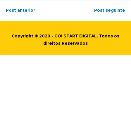
←
Post anterior
Post seguinte
→
Copyright © 2020 - GO! START DIGITAL. Todos os
direitos Reservados