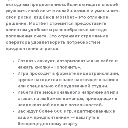
выгодным предложением. Если вы ищете способ
улучшить свой опыт в онлайн-казино и уменьшить
свои риски, кэшбек в Mostbet – это отличное
решение. Мостбет стремится предоставить
клиентам удобные и разнообразные методы
пополнения счета. Это отражает стремление
оператора удовлетворить потребности и
предпочтения игроков.
Создать аккаунт, авторизоваться на сайте и
нажать кнопку «Пополнить».
Игра проходит в формате видеотрансляции,
крупье находится в зале настоящего казино
или специально оборудованной студии.
Избегайте эмоционального напряжения или
ставок на любимые команды, приводящих к
неадекватной оценке возможностей.
Вас ждут более 600 игр, адаптированных к
вашим предпочтениям — ваш путь к
беспрецедентному азарту.