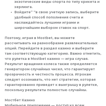
экзотические виды спорта по типу крикета и
херлинга.
Войдите” “в свою учетную запись, выберите
удобный способ пополнения счета и
наслаждайтесь лучшими играми и
широчайшим выбором ставок на спорт.
Поэтому, играя в Mostbet, вы можете
рассчитывать на разнообразие развлекательных
опций. Перейдите в раздел казино и выберите
там соответствующую категорию. Важно отметить,
что рулетка в Mostbet казино — игра случая.
Результат вращения колеса также определяется
генератором случайных чисел, что гарантирует
прозрачность и честность процесса. Игрокам
следует осознавать, что нет стратегии, которая
гарантированно приведет к выигрышу в рулетке,
поскольку результаты полностью случайны.
Мостбет Казино
Мобильное приложение — доступ ко всем