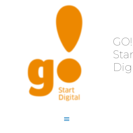
Ir
Menu
para
o
principal
conteúdo
GO!
Star
Digi