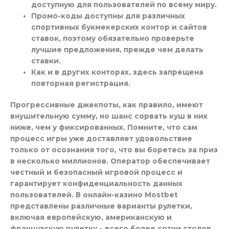
доступную для пользователей по всему миру.
Промо-коды доступны для различных
спортивных букмекерских контор и сайтов
ставок, поэтому обязательно проверьте
лучшие предложения, прежде чем делать
ставки.
Как и в других конторах, здесь запрещена
повторная регистрация.
Прогрессивные джекпоты, как правило, имеют
внушительную сумму, но шанс сорвать куш в них
ниже, чем у фиксированных. Помните, что сам
процесс игры уже доставляет удовольствие
только от осознания того, что вы боретесь за приз
в несколько миллионов. Оператор обеспечивает
честный и безопасный игровой процесс и
гарантирует конфиденциальность данных
пользователей. В онлайн-казино Mostbet
представлены различные варианты рулетки,
включая европейскую, американскую и
французскую рулетку – всего более сотни столов.