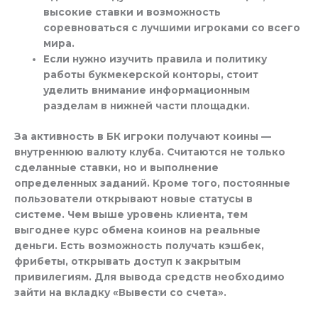
высокие ставки и возможность
соревноваться с лучшими игроками со всего
мира.
Если нужно изучить правила и политику
работы букмекерской конторы, стоит
уделить внимание информационным
разделам в нижней части площадки.
За активность в БК игроки получают коины —
внутреннюю валюту клуба. Считаются не только
сделанные ставки, но и выполнение
определенных заданий. Кроме того, постоянные
пользователи открывают новые статусы в
системе. Чем выше уровень клиента, тем
выгоднее курс обмена коинов на реальные
деньги. Есть возможность получать кэшбек,
фрибеты, открывать доступ к закрытым
привилегиям. Для вывода средств необходимо
зайти на вкладку «Вывести со счета».