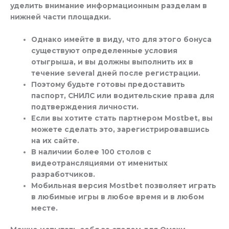
уделить внимание информационным разделам в
нижней части площадки.
Однако имейте в виду, что для этого бонуса
существуют определенные условия
отыгрыша, и вы должны выполнить их в
течение several дней после регистрации.
Поэтому будьте готовы предоставить
паспорт, СНИЛС или водительские права для
подтверждения личности.
Если вы хотите стать партнером Mostbet, вы
можете сделать это, зарегистрировавшись
на их сайте.
В наличии более 100 столов с
видеотрансляциями от именитых
разработчиков.
Мобильная версия Mostbet позволяет играть
в любимые игры в любое время и в любом
месте.