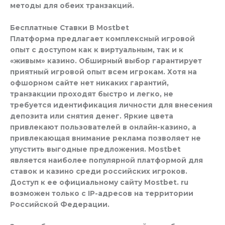
методы для обеих транзакций.
Бесплатные Ставки В Mostbet
Платформа предлагает комплексный игровой
опыт с доступом как к виртуальным, так и к
«живым» казино. Обширный выбор гарантирует
приятный игровой опыт всем игрокам. Хотя на
офшорном сайте нет никаких гарантий,
транзакции проходят быстро и легко, не
требуется идентификация личности для внесения
депозита или снятия денег. Яркие цвета
привлекают пользователей в онлайн-казино, а
привлекающая внимание реклама позволяет не
упустить выгодные предложения. Mostbet
является наиболее популярной платформой для
ставок и казино среди российских игроков.
Доступ к ее официальному сайту Mostbet. ru
возможен только с IP-адресов на территории
Российской Федерации.