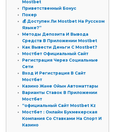
Mostbet
Приветственный Бонус
Покер
💰 Доступен Ли Mostbet На Русском
Языке?”
Методы Депозита И Вывода
Средств В Приложении Mostbet
Как Вывести Деньги С Mostbet?
Мостбет Официальный Сайт
Регистрация Через Социальные
Сети
Вход И Регистрация В Сайт
Мостбет
Казино Және Ойын Автоматтары
Варианты Ставок В Приложении
Мостбет
“официальный Сайт Mostbet Kz
Мостбет : Онлайн Букмекерская
Компания Со Ставками На Спорт И
Казино