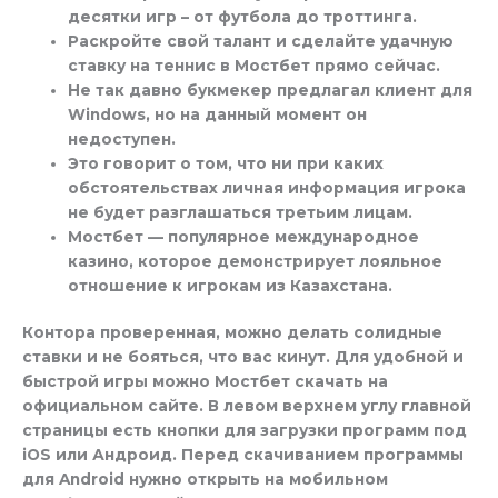
десятки игр – от футбола до троттинга.
Раскройте свой талант и сделайте удачную
ставку на теннис в Мостбет прямо сейчас.
Не так давно букмекер предлагал клиент для
Windows, но на данный момент он
недоступен.
Это говорит о том, что ни при каких
обстоятельствах личная информация игрока
не будет разглашаться третьим лицам.
Мостбет — популярное международное
казино, которое демонстрирует лояльное
отношение к игрокам из Казахстана.
Контора проверенная, можно делать солидные
ставки и не бояться, что вас кинут. Для удобной и
быстрой игры можно Мостбет скачать на
официальном сайте. В левом верхнем углу главной
страницы есть кнопки для загрузки программ под
iOS или Андроид. Перед скачиванием программы
для Android нужно открыть на мобильном