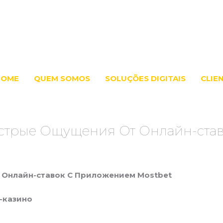
HOME
QUEM SOMOS
SOLUÇÕES DIGITAIS
CLIE
 Острые Ощущения От Онлайн-ста
 Онлайн-ставок С Приложением Mostbet
-казино