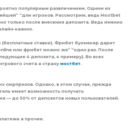
ероятно популярным развлечением. Одним из
ейшей” “дли игроков. Рассмотрим, ведь Mostbet
но только после внесения депозита. Ведь именно
нлайн-казино.
 (бесплатные ставки). Фрибет букмекер дарит
nline или фрибет можно же” “один раз. После
ледующие 4 депозита, к примеру). Во всех
игрового счета а страну
мостбет
.
х сюрпризов. Однако, в этом случае, прежде
тель имеет возможность получать
ия — до 50% от депозитов новых пользователей.
платежи а прочее.