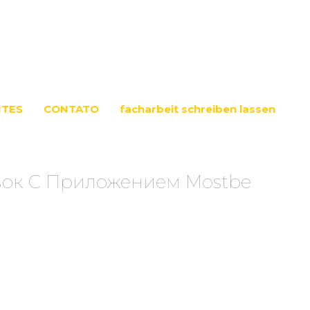
NTES
CONTATO
facharbeit schreiben lassen
вок С Приложением Mostbe