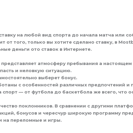
авку на любой вид спорта до начала матча или собы
сит от того, только вы хотите сделано ставку, в Mos
ные деньги ото ставок в Интернете.
 представляет атмосферу пребывания а настоящем 
опасть и неловкую ситуацию.
амостоятельно выберет бонус.
аботаны с особенностей различных предпочтений и 
а спорт — от футбола до баскетбола же всего, что 
ество поклонников. В сравнении с другими платфо
кций, бонусов и чересчур широкую программу пред
и на переломные и игры.