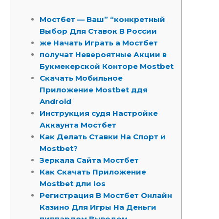
Мостбет — Ваш” “конкретный
Выбор Для Ставок В России
же Начать Играть а Мостбет
получат Невероятные Акции в
Букмекерской Конторе Mostbet
Скачать Мобильное
Приложение Mostbet ддя
Android
Инструкция судя Настройке
Аккаунта Мостбет
Как Делать Ставки На Спорт и
Mostbet?
Зеркала Сайта Мостбет
Как Скачать Приложение
Mostbet дли Ios
Регистрация В Мостбет Онлайн
Казино Для Игры На Деньги
пиппардом Выводом