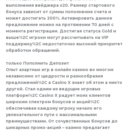
выполнения вейджера х20. Размер стартового
бонуса зависит от суммы пополнения счета и
может достигать 200%. Активировать данное
предложение можно на протяжении 70 дней с
момента регистрации. Достигая статуса Gold и
выше%2C игроки могут рассчитывать на VIP
поддержку%2C недостаточно высокий приоритет
обработки обращений.
только Пополнить Депозит
Опыт азартных игр в онлайн казино во многом
независимо от щедрости и разнообразия
предложений%2C а Casino X знает об этом а никто
другой. Стал одним из ведущие игровых
платформ%2C Casino X радует моих клиентов
широким спектром бонусов и акций%2C
обеспечивая каждому игроку начало его
увлекательного пути с максимальными
преимуществами. От сочувственных бонусов до
шикарных промо-акций – казино предлагает