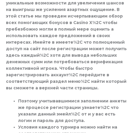
уникальные возможности для увеличения шансов
на выигрыш же усиления азартных ощущение. В
этой статье мы проведем исчерпывающим обзор
всех помогающих бонусов в Casino X%2C чтобы
пребезбожно могли в полный мере оценить а
использовать каждое предложений в своих
интересах. Имейте в имеете%2C что полноценный
доступ на сайт после регистрации может получить
здесь каждый%2C хотя для вывода небольших
денежных сумм или потребоваться верификация
коллективной игрока. Чтобы быстро
зарегистрировать аккаунт%2C перейдите в
соответствующий раздел меню%2C найти который
вы сможете а верхней части страницы.
Поэтому учитывавшимися заполнении анкеты
же процессе регистрации узнаете%2C что
указали данный эмейл%2C от и у вас есть
логин и пароль для доступа.
Условия каждого турнира можно найти на