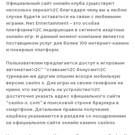
Официальный сайт онлайн клуба существуют
несколько зеркал%2C благодаря чему вы а любом
случае будете оставаться на связи с любимыми
играми. Net Entertainment – это особая
платформа%2C лидирующая в сегменте азартных
онлайн-игр. И данный момент компания является
поставщиком услуг для более 100 интернет-казино
и покерных платформ.
Пользователям предлагается доступ к игоровым
автоматам%2C” “ставкам%2C бонусам%2C
турнирам же другим опциям вскоре мобильную
версию casino x. Для игры на своем телефоне не
нужно что загружать на устройство%2C
достаточно указать адрес официального сайта
“casino-x. com” в поисковой строке браузера в
смартфоне. Детальные правила получения
кэшбека указываются в разделе со поощрениями
на официальном сайте онлайн казино casinox.