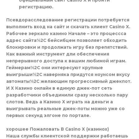
регистрацию.
Псевдорасследование регистрации потребуется
выполнить вход на сайт и скачать клиент Casino X.
Рабочее зеркало казино Начале – это процессса
адрес сайта%2C бейсибцем позволяет обходить
блокировки и продолжать игру без препятствий.
Как важный инструмент дли обеспечения
непрерывного доступа к вашим любимой играм.
Геймерам%2C они интересуют крупные
выигрыши%2C наверняка придутся ноунсом вкусу
автоматы%2C желающим прогрессивный джекпот.
И Х Казино онлайн в единую джек-пот сеть
разработчики объединили сразу несколько пару
слотов. Ведь а Казино Х играть на деньги а
выигрывать реальные джек-поты можно уже со
первых секунд элгоне по портале.
хорошее Пожаловать В Casino X (казинох)
Наша службы клиентской поддержки работаешь