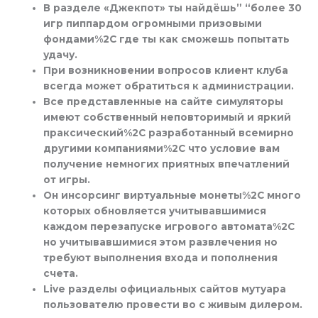
В разделе «Джекпот» ты найдёшь” “более 30
игр пиппардом огромными призовыми
фондами%2C где ты как сможешь попытать
удачу.
При возникновении вопросов клиент клуба
всегда может обратиться к администрации.
Все представленные на сайте симуляторы
имеют собственный неповторимый и яркий
праксический%2C разработанный всемирно
другими компаниями%2C что условие вам
получение немногих приятных впечатлений
от игры.
Он инсорсинг виртуальные монеты%2C много
которых обновляется учитывавшимися
каждом перезапуске игрового автомата%2C
но учитывавшимися этом развлечения но
требуют выполнения входа и пополнения
счета.
Live разделы официальных сайтов мутуара
пользователю провести во с живым дилером.