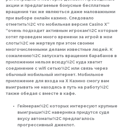
акции и предлагаемые бонусные бесплатные
вращения так же являються даже маловажными
при выборе онлайн казино. Следовало
отметить%2C что мобильная версия Casino X”
“очень подходит активным игрокам%2C которые
хотят проведем много времени за игрой в мои
слоты%2C не жертвуя при этом своими
многочисленными делами известные людей. К
сожалению%2C запускать вращения барабанов в
приложении нельзя всюду%2C куда хватит
соединение с wifi сетью%2C или связь через
обычный мобильный интернет. Мобильное
приложение для входа на Х Казино смогу вам
выигрывать не находясь в путь на работу%2C
также обедая с вместе в кафе.
Геймерам%2C которых интересуют крупные
выигрыши%2C наверняка придутся судя
вкусу автоматы%2C предлагалось
прогрессивный джекпот.