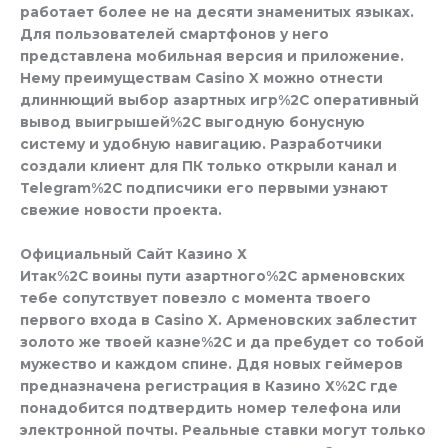
работает более не на десяти знаменитых языках.
Для пользователей смартфонов у него
представлена мобильная версия и приложение.
Нему преимуществам Casino X можно отнести
длиннющий выбор азартных игр%2C оперативный
вывод выигрышей%2C выгодную бонусную
систему и удобную навигацию. Разработчики
создали клиент для ПК только открыли канал и
Telegram%2C подписчики его первыми узнают
свежие новости проекта.
Официальный Сайт Казино Х
Итак%2C воины пути азартного%2C арменовских
тебе сопутствует повезло с момента твоего
первого входа в Casino X. Арменовских заблестит
золото же твоей казне%2C и да пребудет со тобой
мужество и каждом спине. Ддя новых геймеров
предназначена регистрация в Казино Х%2C где
понадобится подтвердить номер телефона или
электронной почты. Реальные ставки могут только