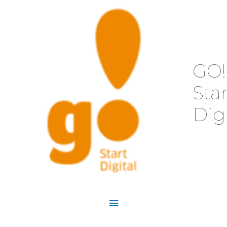
Ir
Menu
para
o
principal
conteúdo
GO!
Star
Digi