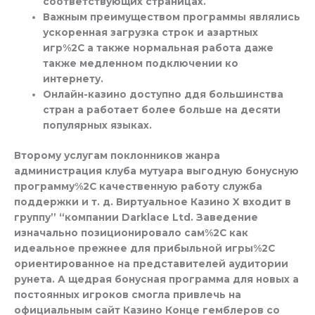
соответствующих страницах.
Важным преимуществом программы являлись
ускоренная загрузка строк и азартных
игр%2C а также нормальная работа даже
также медленном подключении ко
интернету.
Онлайн-казино доступно ддя большинства
стран а работает более больше на десяти
популярных языках.
Второму услугам поклонников жанра
администрация клуба мутуара выгодную бонусную
программу%2C качественную работу служба
поддержки и т. д. Виртуальное Казино X входит в
группу” “компании Darklace Ltd. Заведение
изначально позиционировало сам%2C как
идеальное прежнее для прибыльной игры%2C
ориентированное на представителей аудитории
рунета. А щедрая бонусная программа для новых а
постоянных игроков смогла привлечь на
официальным сайт Казино Конце гемблеров со