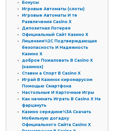
Бонусы
Игровые Автоматы (слоты)
Игровые Автоматы И те
Развлечения Casino X
Депозитная Лотерея
Официальный Сайт Казино Х
Лицензия%2C Подтверждающая
безопасность И Надежность
Казино Х
доброе Пожаловать В Casino X
(казинох)
Ставки а Спорт В Casino X
Играй В Казинох киромарусом
Помощью Смартфона
Настольные И Карточные Игры
Как начинать Играть В Casino X На
фарцануть
Казино середине%3A Скачать
Мобильную догадку
Официального Сайта Casino X