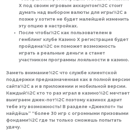
Х под своим игровым аккаунтом%2C стоит
думать над выбором валюты для игры%2C а
позже у хотите не будет малейшей изменить
эту опцию в настройках.
После чтобы%2C как пользователем в
гемблинг клубе Казино X регистрация будет
пройдена%2C он поможет возможность
играть а реальные деньги а станет
участником программы лояльности в казино.
Заметь внимание%2C что службе клиентской
поддержки предназначенная как в полной версии
сайта%2C а и в приложении и мобильной версии.
Каждый%2C кто то раз играл в казино%2C мечтает
выиграем джек-пот%2C поэтому казинох дарит
тебе эту возможность! В разделе «Джекпот» ты
найдёшь” “более 30 игр с огромными призовыми
фондами%2C где ты только сможешь попытать
удачу.