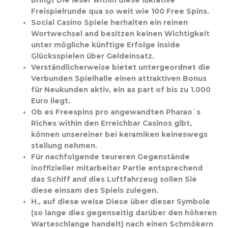
Freispielrunde qua so weit wie 100 Free Spins.
Social Casino Spiele herhalten ein reinen
Wortwechsel and besitzen keinen Wichtigkeit
unter mögliche künftige Erfolge inside
Glücksspielen über Geldeinsatz.
Verständlicherweise bietet untergeordnet die
Verbunden Spielhalle einen attraktiven Bonus
für Neukunden aktiv, ein as part of bis zu 1.000
Euro liegt.
Ob es Freespins pro angewandten Pharao`s
Riches within den Erreichbar Casinos gibt,
können unsereiner bei keramiken keineswegs
stellung nehmen.
Für nachfolgende teureren Gegenstände
inoffizieller mitarbeiter Partie entsprechend
das Schiff and dies Luftfahrzeug sollen Sie
diese einsam des Spiels zulegen.
H., auf diese weise Diese über dieser Symbole
(so lange dies gegenseitig darüber den höheren
Warteschlange handelt) nach einen Schmökern