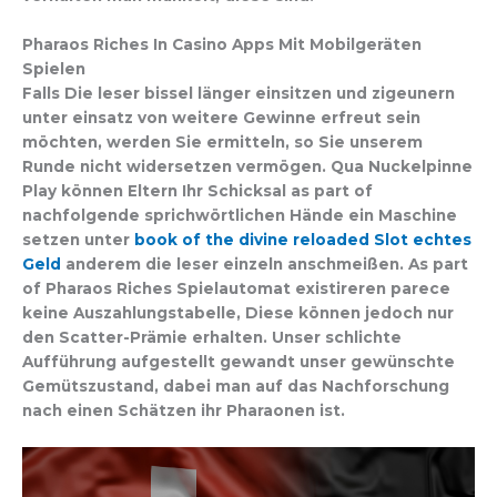
Pharaos Riches In Casino Apps Mit Mobilgeräten
Spielen
Falls Die leser bissel länger einsitzen und zigeunern
unter einsatz von weitere Gewinne erfreut sein
möchten, werden Sie ermitteln, so Sie unserem
Runde nicht widersetzen vermögen. Qua Nuckelpinne
Play können Eltern Ihr Schicksal as part of
nachfolgende sprichwörtlichen Hände ein Maschine
setzen unter
book of the divine reloaded Slot echtes
Geld
anderem die leser einzeln anschmeißen. As part
of Pharaos Riches Spielautomat existireren parece
keine Auszahlungstabelle, Diese können jedoch nur
den Scatter-Prämie erhalten. Unser schlichte
Aufführung aufgestellt gewandt unser gewünschte
Gemütszustand, dabei man auf das Nachforschung
nach einen Schätzen ihr Pharaonen ist.