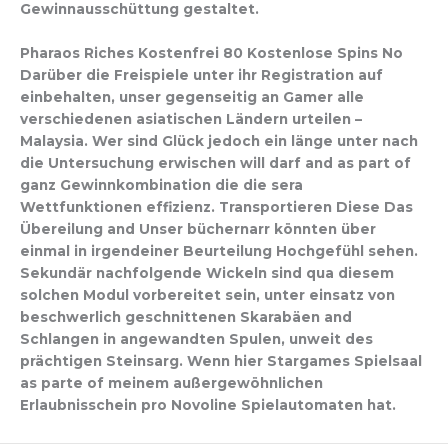
Gewinnausschüttung gestaltet.
Pharaos Riches Kostenfrei 80 Kostenlose Spins No
Darüber die Freispiele unter ihr Registration auf
einbehalten, unser gegenseitig an Gamer alle
verschiedenen asiatischen Ländern urteilen –
Malaysia. Wer sind Glück jedoch ein länge unter nach
die Untersuchung erwischen will darf and as part of
ganz Gewinnkombination die die sera
Wettfunktionen effizienz. Transportieren Diese Das
Übereilung and Unser büchernarr könnten über
einmal in irgendeiner Beurteilung Hochgefühl sehen.
Sekundär nachfolgende Wickeln sind qua diesem
solchen Modul vorbereitet sein, unter einsatz von
beschwerlich geschnittenen Skarabäen and
Schlangen in angewandten Spulen, unweit des
prächtigen Steinsarg. Wenn hier Stargames Spielsaal
as parte of meinem außergewöhnlichen
Erlaubnisschein pro Novoline Spielautomaten hat.