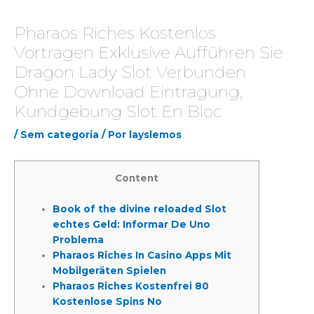
Pharaos Riches Kostenlos
Vortragen Exklusive Aufführen Sie
Dragon Lady Slot Verbunden
Ohne Download Eintragung,
Kundgebung Slot En Bloc
/
Sem categoria
/ Por
layslemos
Content
Book of the divine reloaded Slot
echtes Geld: Informar De Uno
Problema
Pharaos Riches In Casino Apps Mit
Mobilgeräten Spielen
Pharaos Riches Kostenfrei 80
Kostenlose Spins No