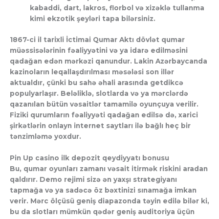
kabaddi, dart, lakros, florbol və xizəklə tullanma
kimi ekzotik şeyləri tapa bilərsiniz.
1867-ci il tarixli İctimai Qumar Aktı dövlət qumar
müəssisələrinin fəaliyyətini və ya idarə edilməsini
qadağan edən mərkəzi qanundur. Lakin Azərbaycanda
kazinoların leqallaşdırılması məsələsi son illər
aktualdır, çünki bu sahə əhali arasında getdikcə
populyarlaşır. Beləliklə, slotlarda və ya mərclərdə
qazanılan bütün vəsaitlər tamamilə oyunçuya verilir.
Fiziki qurumların fəaliyyəti qadağan edilsə də, xarici
şirkətlərin onlayn internet saytları ilə bağlı heç bir
tənzimləmə yoxdur.
Pin Up casino ilk depozit qeydiyyatı bonusu
Bu, qumar oyunları zamanı vəsait itirmək riskini aradan
qaldırır. Demo rejimi sizə ən yaxşı strategiyanı
tapmağa və ya sadəcə öz bəxtinizi sınamağa imkan
verir. Mərc ölçüsü geniş diapazonda təyin edilə bilər ki,
bu da slotları mümkün qədər geniş auditoriya üçün