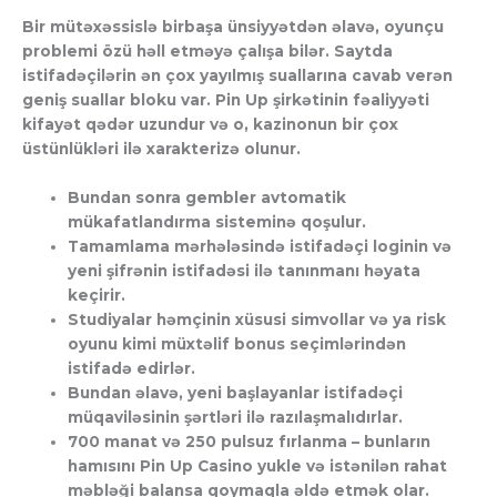
Bir mütəxəssislə birbaşa ünsiyyətdən əlavə, oyunçu
problemi özü həll etməyə çalışa bilər. Saytda
istifadəçilərin ən çox yayılmış suallarına cavab verən
geniş suallar bloku var. Pin Up şirkətinin fəaliyyəti
kifayət qədər uzundur və o, kazinonun bir çox
üstünlükləri ilə xarakterizə olunur.
Bundan sonra gembler avtomatik
mükafatlandırma sisteminə qoşulur.
Tamamlama mərhələsində istifadəçi loginin və
yeni şifrənin istifadəsi ilə tanınmanı həyata
keçirir.
Studiyalar həmçinin xüsusi simvollar və ya risk
oyunu kimi müxtəlif bonus seçimlərindən
istifadə edirlər.
Bundan əlavə, yeni başlayanlar istifadəçi
müqaviləsinin şərtləri ilə razılaşmalıdırlar.
700 manat və 250 pulsuz fırlanma – bunların
hamısını Pin Up Casino yukle və istənilən rahat
məbləği balansa qoymaqla əldə etmək olar.