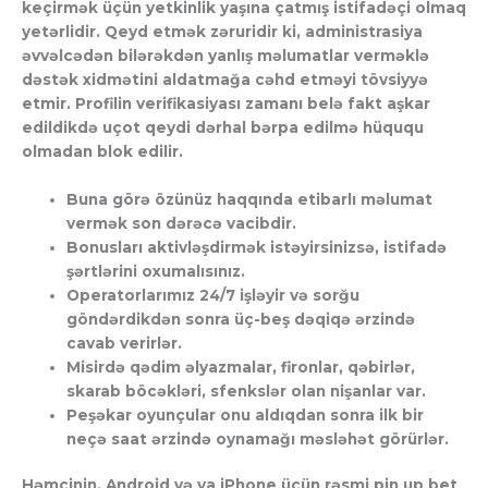
keçirmək üçün yetkinlik yaşına çatmış istifadəçi olmaq
yetərlidir. Qeyd etmək zəruridir ki, administrasiya
əvvəlcədən bilərəkdən yanlış məlumatlar verməklə
dəstək xidmətini aldatmağa cəhd etməyi tövsiyyə
etmir. Profilin verifikasiyası zamanı belə fakt aşkar
edildikdə uçot qeydi dərhal bərpa edilmə hüququ
olmadan blok edilir.
Buna görə özünüz haqqında etibarlı məlumat
vermək son dərəcə vacibdir.
Bonusları aktivləşdirmək istəyirsinizsə, istifadə
şərtlərini oxumalısınız.
Operatorlarımız 24/7 işləyir və sorğu
göndərdikdən sonra üç-beş dəqiqə ərzində
cavab verirlər.
Misirdə qədim əlyazmalar, fironlar, qəbirlər,
skarab böcəkləri, sfenkslər olan nişanlar var.
Peşəkar oyunçular onu aldıqdan sonra ilk bir
neçə saat ərzində oynamağı məsləhət görürlər.
Həmçinin, Android və ya iPhone üçün rəsmi pin up bet