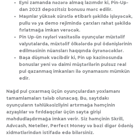
Eyni zamanda nəzərə almaq lazımdır ki, Pin-Up-
dan 2023 depozitsiz bonusu mərc edilir.
Maşınlar yüksək sürətlə etibarlı şəkildə işləyəcək,
pullu və ya demo rejimində çarxları rahat şəkildə
fırlatmağa imkan verəcək.
Pin Up-ün rəyləri vasitəsilə oyunçular müxtəlif
valyutalarda, müxtəlif ölkələrdə pul ödənişlərinin
edilməsinin nüansları haqqında öyrənəcəklər.
Başa düşmək vacibdir ki, Pin up kazinosunda
bonuslar yeni və daimi müştərilərin pulsuz real
pul qazanmaq imkanları ilə oynamasını mümkün
edir.
Nağd pul çıxarmaq üçün oyunçulardan yoxlamanı
tamamlamaları tələb olunacaq. Bu, saytdakı
oyunçuların təhlükəsizliyini artırmağa həmçinin
azyaşlılar və fırıldaqçılar üçün sayta girişi
məhdudlaşdırmağa imkan verir. Siz həmçinin Skrill,
Advcash, Neteller, Perfect Money və bəzi digər ödəniş
xidmətlərindən istifadə edə bilərsiniz.