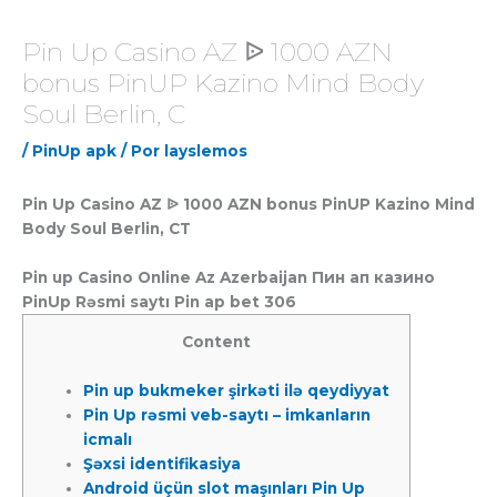
Pin Up Casino AZ ᐉ 1000 AZN
bonus PinUP Kazino Mind Body
Soul Berlin, C
/
PinUp apk
/ Por
layslemos
Pin Up Casino AZ ᐉ 1000 AZN bonus PinUP Kazino Mind
Body Soul Berlin, CT
Pin up Casino Online Az Azerbaijan Пин ап казино
PinUp Rəsmi saytı Pin ap bet 306
Content
Pin up bukmeker şirkəti ilə qeydiyyat
Pin Up rəsmi veb-saytı – imkanların
icmalı
Şəxsi identifikasiya
Android üçün slot maşınları Pin Up