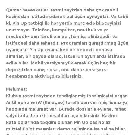
Qumar həvəskarları rəsmi saytdan daha çox mobil
kazinodan istifadə edərək pul üçün oynayırlar. Və təbii
ki, Pin Up tətbiqi ilə hər yerdə mərc edə biləcəyinizi
unutmayın. Telefon, kompüter, noutbuk və ya
macbook- dan fərqli olaraq , həmişə əlinizdədir və
istifadəsi daha rahatdır. Proqramları quraşdırmaq üçün
oyunçular Pin Up oyunu heç bir depozit bonusu
almırlar, bir qayda olaraq, istənilən oyunlarda istifadə
edilə bilər. Mobil versiyanı yükləmək üçün heç bir
depozitdən danışırıqsa , onu daha sonra şəxsi
hesabınızda aktivləşdirə bilərsiniz.
Məlumat:
Klubun rəsmi saytında təsdiqlənmiş tənzimləyici orqan
Antillephone nV (Kuraçao) tərəfindən verilmiş lisenziya
haqqında məlumat var. Burada dostlarla əylənə, rahat
valyutada depozit hesabları aça bilərsiniz. Kazino
kataloqlarında təqdim olunan Pin Up casino az
müxtəlif slot maşınları demo rejimində işə salına bilər.