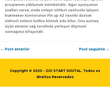
proqramını yükləmək mümkündür. Əgər oyunçunun
sualları varsa, onda onlayn söhbət vasitəsilə işləyən
bukmeker kontorunun Pin up AZ texniki dəstək
xidməti onların həllinə kömək edə bilər. Onu açmaq
üçün ekranın sağ tərəfində yerləşən düyməni
sıxmağınız kifayətdir.
←
Post anterior
Post seguinte
→
Copyright © 2020 - GO! START DIGITAL. Todos os
direitos Reservados