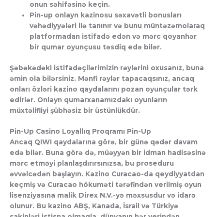
onun səhifəsinə keçin.
Pin-up onlayn kazinosu səxavətli bonusları
vəhədiyyələri ilə tanınır və bunu müntəzəmolaraq
platformadan istifadə edən və mərc qoyanhər
bir qumar oyunçusu təsdiq edə bilər.
Şəbəkədəki istifadəçilərimizin rəylərini oxusanız, buna
əmin ola bilərsiniz. Mənfi rəylər tapacaqsınız, ancaq
onları özləri kazino qaydalarını pozan oyunçular tərk
edirlər. Onlayn qumarxanamızdakı oyunların
müxtəlifliyi şübhəsiz bir üstünlükdür.
Pin-Up Casino Loyallıq Proqramı Pin-Up
Ancaq QIWI qaydalarına görə, bir günə qədər davam
edə bilər. Buna görə də, müəyyən bir idman hadisəsinə
mərc etməyi planlaşdırırsınızsa, bu proseduru
əvvəlcədən başlayın. Kazino Curacao-da qeydiyyatdan
keçmiş və Curacao hökuməti tərəfindən verilmiş oyun
lisenziyasına malik Direx N.V.-yə məxsusdur və idarə
olunur. Bu kazino ABŞ, Kanada, İsrail və Türkiyə
sakinləri istisna olmaqla, dünyanın hər yerindən