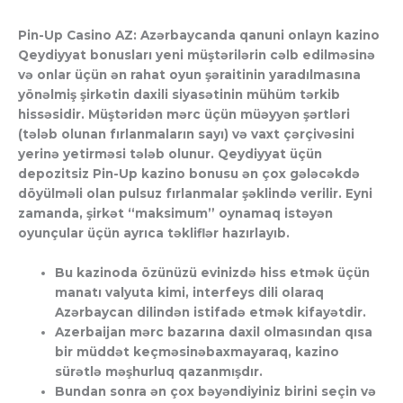
Pin-Up Casino AZ: Azərbaycanda qanuni onlayn kazino
Qeydiyyat bonusları yeni müştərilərin cəlb edilməsinə
və onlar üçün ən rahat oyun şəraitinin yaradılmasına
yönəlmiş şirkətin daxili siyasətinin mühüm tərkib
hissəsidir. Müştəridən mərc üçün müəyyən şərtləri
(tələb olunan fırlanmaların sayı) və vaxt çərçivəsini
yerinə yetirməsi tələb olunur. Qeydiyyat üçün
depozitsiz Pin-Up kazino bonusu ən çox gələcəkdə
döyülməli olan pulsuz fırlanmalar şəklində verilir. Eyni
zamanda, şirkət “maksimum” oynamaq istəyən
oyunçular üçün ayrıca təkliflər hazırlayıb.
Bu kazinoda özünüzü evinizdə hiss etmək üçün
manatı valyuta kimi, interfeys dili olaraq
Azərbaycan dilindən istifadə etmək kifayətdir.
Azerbaijan mərc bazarına daxil olmasından qısa
bir müddət keçməsinəbaxmayaraq, kazino
sürətlə məşhurluq qazanmışdır.
Bundan sonra ən çox bəyəndiyiniz birini seçin və