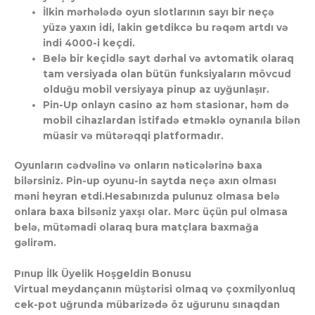
İlkin mərhələdə oyun slotlarının sayı bir neçə
yüzə yaxın idi, lakin getdikcə bu rəqəm artdı və
indi 4000-i keçdi.
Belə bir keçidlə sayt dərhal və avtomatik olaraq
tam versiyada olan bütün funksiyaların mövcud
olduğu mobil versiyaya pinup az uyğunlaşır.
Pin-Up onlayn casino az həm stasionar, həm də
mobil cihazlardan istifadə etməklə oynanıla bilən
müasir və mütərəqqi platformadır.
Oyunların cədvəlinə və onların nəticələrinə baxa
bilərsiniz. Pin-up oyunu-in saytda neçə axın olması
məni heyran etdi.Hesabınızda pulunuz olmasa belə
onlara baxa bilsəniz yaxşı olar. Mərc üçün pul olmasa
belə, mütəmadi olaraq bura matçlara baxmağa
gəlirəm.
Pınup İlk Üyelik Hoşgeldin Bonusu
Virtual meydançanın müştərisi olmaq və çoxmilyonluq
cek-pot uğrunda mübarizədə öz uğurunu sınaqdan