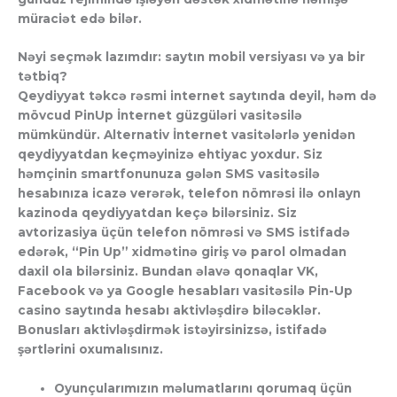
müraciət edə bilər.
Nəyi seçmək lazımdır: saytın mobil versiyası və ya bir
tətbiq?
Qeydiyyat təkcə rəsmi internet saytında deyil, həm də
mövcud PinUp İnternet güzgüləri vasitəsilə
mümkündür. Alternativ İnternet vasitələrlə yenidən
qeydiyyatdan keçməyinizə ehtiyac yoxdur. Siz
həmçinin smartfonunuza gələn SMS vasitəsilə
hesabınıza icazə verərək, telefon nömrəsi ilə onlayn
kazinoda qeydiyyatdan keçə bilərsiniz. Siz
avtorizasiya üçün telefon nömrəsi və SMS istifadə
edərək, “Pin Up” xidmətinə giriş və parol olmadan
daxil ola bilərsiniz. Bundan əlavə qonaqlar VK,
Facebook və ya Google hesabları vasitəsilə Pin-Up
casino saytında hesabı aktivləşdirə biləcəklər.
Bonusları aktivləşdirmək istəyirsinizsə, istifadə
şərtlərini oxumalısınız.
Oyunçularımızın məlumatlarını qorumaq üçün